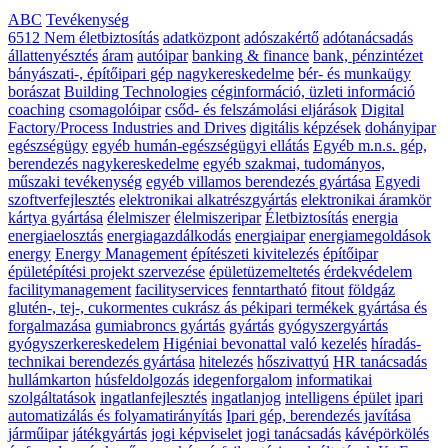
ABC
Tevékenység
6512 Nem életbiztosítás
adatközpont
adószakértő
adótanácsadás
állattenyésztés
áram
autóipar
banking & finance
bank, pénzintézet
bányászati-, építőipari gép nagykereskedelme
bér- és munkaügy
borászat
Building Technologies
céginformáció, üzleti információ
coaching
csomagolóipar
csőd- és felszámolási eljárások
Digital
Factory/Process Industries and Drives
digitális képzések
dohányipar
egészségügy
egyéb humán-egészségügyi ellátás
Egyéb m.n.s. gép,
berendezés nagykereskedelme
egyéb szakmai, tudományos,
műszaki tevékenység
egyéb villamos berendezés gyártása
Egyedi
szoftverfejlesztés
elektronikai alkatrészgyártás
elektronikai áramkör
kártya gyártása
élelmiszer
élelmiszeripar
Életbiztosítás
energia
energiaelosztás
energiagazdálkodás
energiaipar
energiamegoldások
energy
Energy Management
építészeti kivitelezés
építőipar
épületépítési projekt szervezése
épületüzemeltetés
érdekvédelem
facilitymanagement
facilityservices
fenntartható
fitout
földgáz
glutén-, tej-, cukormentes cukrász ás pékipari termékek gyártása és
forgalmazása
gumiabroncs gyártás
gyártás
gyógyszergyártás
gyógyszerkereskedelem
Higéniai bevonattal való kezelés
híradás-
technikai berendezés gyártása
hitelezés
hőszivattyú
HR tanácsadás
hullámkarton
húsfeldolgozás
idegenforgalom
informatikai
szolgáltatások
ingatlanfejlesztés
ingatlanjog
intelligens épület
ipari
automatizálás és folyamatirányítás
Ipari gép, berendezés javítása
járműipar
játékgyártás
jogi képviselet
jogi tanácsadás
kávépörkölés