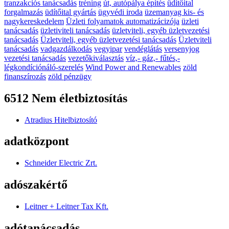
tranzakciós tanácsadás
tréning
út, autópálya építés
üdítőital
forgalmazás
üdítőital gyártás
ügyvédi iroda
üzemanyag kis- és
nagykereskedelem
Üzleti folyamatok automatizácizója
üzleti
tanácsadás
üzletiviteli tanácsadás
üzletviteli, egyéb üzletvezetési
tanácsadás
Üzletviteli, egyéb üzletvezetési tanácsadás
Üzletviteli
tanácsadás
vadgazdálkodás
vegyipar
vendéglátás
versenyjog
vezetési tanácsadás
vezetőkiválasztás
víz,- gáz,- fűtés,-
légkondíciónáló-szerelés
Wind Power and Renewables
zöld
finanszírozás
zöld pénzügy
6512 Nem életbiztosítás
Atradius Hitelbiztosító
adatközpont
Schneider Electric Zrt.
adószakértő
Leitner + Leitner Tax Kft.
adótanácsadás