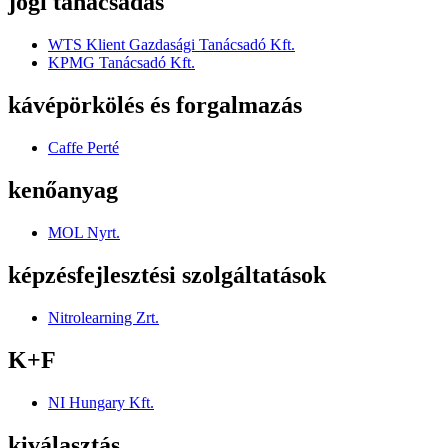
jogi tanácsadás
WTS Klient Gazdasági Tanácsadó Kft.
KPMG Tanácsadó Kft.
kávépörkölés és forgalmazás
Caffe Perté
kenőanyag
MOL Nyrt.
képzésfejlesztési szolgáltatások
Nitrolearning Zrt.
K+F
NI Hungary Kft.
kiválasztás