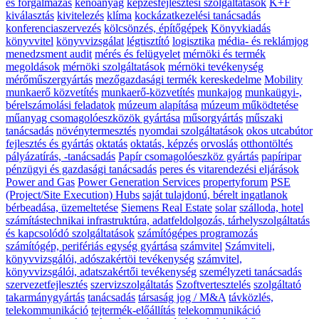
és forgalmazás
kenőanyag
képzésfejlesztési szolgáltatások
K+F
kiválasztás
kivitelezés
klíma
kockázatkezelési tanácsadás
konferenciaszervezés
kölcsönzés, építőgépek
Könyvkiadás
könyvvitel
könyvvizsgálat
légtisztító
logisztika
média- és reklámjog
menedzsment audit
mérés és felügyelet
mérnöki és termék
megoldások
mérnöki szolgáltatások
mérnöki tevékenység
mérőműszergyártás
mezőgazdasági termék kereskedelme
Mobility
munkaerő közvetítés
munkaerő-közvetítés
munkajog
munkaügyi-,
bérelszámolási feladatok
múzeum alapítása
múzeum működtetése
műanyag csomagolóeszközök gyártása
műsorgyártás
műszaki
tanácsadás
növénytermesztés
nyomdai szolgáltatások
okos utcabútor
fejlesztés és gyártás
oktatás
oktatás, képzés
orvoslás
otthontöltés
pályázatírás, -tanácsadás
Papír csomagolóeszköz gyártás
papíripar
pénzügyi és gazdasági tanácsadás
peres és vitarendezési eljárások
Power and Gas
Power Generation Services
propertyforum
PSE
(Project/Site Execution) Hubs
saját tulajdonú, bérelt ingatlanok
bérbeadása, üzemeltetése
Siemens Real Estate
solar
szálloda, hotel
számítástechnikai infrastruktúra, adatfeldolgozás, tárhelyszolgáltatás
és kapcsolódó szolgáltatások
számítógépes programozás
számítógép, perifériás egység gyártása
számvitel
Számviteli,
könyvvizsgálói, adószakértöi tevékenység
számvitel,
könyvvizsgálói, adatszakértői tevékenység
személyzeti tanácsadás
szervezetfejlesztés
szervizszolgáltatás
Szoftvertesztelés
szolgáltató
takarmánygyártás
tanácsadás
társaság jog / M&A
távközlés,
telekommunikáció
tejtermék-előállítás
telekommunikáció