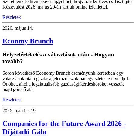
Szeretnénk felhívni szíves figyelmét, hogy az idei Éves és Tisztújító
Közgyűlést 2026. május 20-án tartjuk online jelenléttel.
Részletek
2026.
május 14.
Econmy Brunch
Helyzetértékelés a választások után - Hogyan
tovább?
Soron következő Economy Brunch eseményünk keretében egy
választások utáni gazdaságelemzői szakmai egyeztetésre invitáljuk
Önöket, ahol a legaktuálisabb gazdasági kérdésköröket vesszük
majd górcső alá.
Részletek
2026.
március 19.
Companies for the Future Award 2026 -
Díjátadó Gála