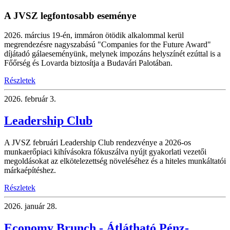
A JVSZ legfontosabb eseménye
2026. március 19-én, immáron ötödik alkalommal kerül
megrendezésre nagyszabású "Companies for the Future Award"
díjátadó gálaeseményünk, melynek impozáns helyszínét ezúttal is a
Főőrség és Lovarda biztosítja a Budavári Palotában.
Részletek
2026.
február 3.
Leadership Club
A JVSZ februári Leadership Club rendezvénye a 2026-os
munkaerőpiaci kihívásokra fókuszálva nyújt gyakorlati vezetői
megoldásokat az elkötelezettség növeléséhez és a hiteles munkáltatói
márkaépítéshez.
Részletek
2026.
január 28.
Economy Brunch - Átlátható Pénz-,