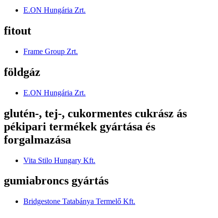
E.ON Hungária Zrt.
fitout
Frame Group Zrt.
földgáz
E.ON Hungária Zrt.
glutén-, tej-, cukormentes cukrász ás
pékipari termékek gyártása és
forgalmazása
Vita Stilo Hungary Kft.
gumiabroncs gyártás
Bridgestone Tatabánya Termelő Kft.