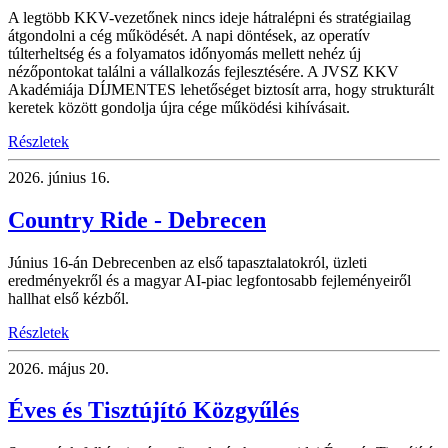
A legtöbb KKV-vezetőnek nincs ideje hátralépni és stratégiailag
átgondolni a cég működését. A napi döntések, az operatív
túlterheltség és a folyamatos időnyomás mellett nehéz új
nézőpontokat találni a vállalkozás fejlesztésére. A JVSZ KKV
Akadémiája DÍJMENTES lehetőséget biztosít arra, hogy strukturált
keretek között gondolja újra cége működési kihívásait.
Részletek
2026.
június 16.
Country Ride - Debrecen
Június 16-án Debrecenben az első tapasztalatokról, üzleti
eredményekről és a magyar AI-piac legfontosabb fejleményeiről
hallhat első kézből.
Részletek
2026.
május 20.
Éves és Tisztújító Közgyűlés