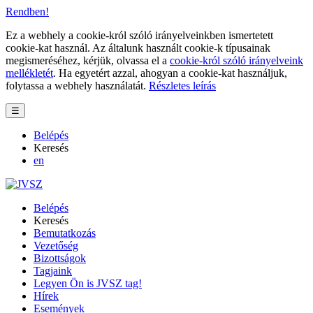
Rendben!
Ez a webhely a cookie-król szóló irányelveinkben ismertetett
cookie-kat használ. Az általunk használt cookie-k típusainak
megismeréséhez, kérjük, olvassa el a
cookie-król szóló irányelveink
mellékletét
. Ha egyetért azzal, ahogyan a cookie-kat használjuk,
folytassa a webhely használatát.
Részletes leírás
☰
Belépés
Keresés
en
Belépés
Keresés
Bemutatkozás
Vezetőség
Bizottságok
Tagjaink
Legyen Ön is JVSZ tag!
Hírek
Események