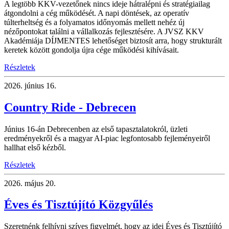
A legtöbb KKV-vezetőnek nincs ideje hátralépni és stratégiailag
átgondolni a cég működését. A napi döntések, az operatív
túlterheltség és a folyamatos időnyomás mellett nehéz új
nézőpontokat találni a vállalkozás fejlesztésére. A JVSZ KKV
Akadémiája DÍJMENTES lehetőséget biztosít arra, hogy strukturált
keretek között gondolja újra cége működési kihívásait.
Részletek
2026.
június 16.
Country Ride - Debrecen
Június 16-án Debrecenben az első tapasztalatokról, üzleti
eredményekről és a magyar AI-piac legfontosabb fejleményeiről
hallhat első kézből.
Részletek
2026.
május 20.
Éves és Tisztújító Közgyűlés
Szeretnénk felhívni szíves figyelmét, hogy az idei Éves és Tisztújító