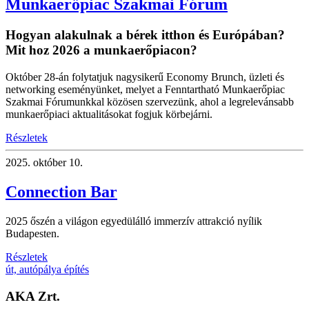
Munkaerőpiac Szakmai Fórum
Hogyan alakulnak a bérek itthon és Európában?
Mit hoz 2026 a munkaerőpiacon?
Október 28-án folytatjuk nagysikerű Economy Brunch, üzleti és
networking eseményünket, melyet a Fenntartható Munkaerőpiac
Szakmai Fórumunkkal közösen szervezünk, ahol a legrelevánsabb
munkaerőpiaci aktualitásokat fogjuk körbejárni.
Részletek
2025.
október 10.
Connection Bar
2025 őszén a világon egyedülálló immerzív attrakció nyílik
Budapesten.
Részletek
út, autópálya építés
AKA Zrt.