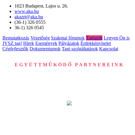
1023 Budapest, Lajos u. 26.
www.aka.hu
akazrt@aka.hu
(36-1) 326 0555
36-1) 326 0545
Bemutatkozás
Vezetőség
Szakmai fórumok
Tagjaink
Legyen Ön is
JVSZ tag!
Hírek
Események
Pályázatok
Érdekképviselet
Cégfejlesztők
Dokumentumok
Tagi szolgáltatások
Kapcsolat
EGYÜTTMŰKÖDŐ PARTNEREINK