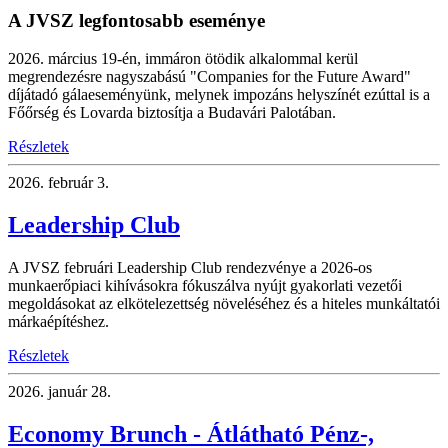
A JVSZ legfontosabb eseménye
2026. március 19-én, immáron ötödik alkalommal kerül
megrendezésre nagyszabású "Companies for the Future Award"
díjátadó gálaeseményünk, melynek impozáns helyszínét ezúttal is a
Főőrség és Lovarda biztosítja a Budavári Palotában.
Részletek
2026.
február 3.
Leadership Club
A JVSZ februári Leadership Club rendezvénye a 2026-os
munkaerőpiaci kihívásokra fókuszálva nyújt gyakorlati vezetői
megoldásokat az elkötelezettség növeléséhez és a hiteles munkáltatói
márkaépítéshez.
Részletek
2026.
január 28.
Economy Brunch - Átlátható Pénz-,