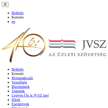
☰
Belépés
Keresés
en
Belépés
Keresés
Bemutatkozás
Vezetőség
Bizottságok
Tagjaink
Legyen Ön is JVSZ tag!
Hírek
Események