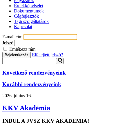
Pályázatok
Érdekképviselet
Dokumentumok
Cégfejlesztők
Tagi szolgáltatások
Kapcsolat
E-mail cím
Jelszó
Emlékezz rám
Elfelejtett jelszó?
Bejelentkezés
⚲
Következő rendezvényeink
Korábbi rendezvényeink
2026.
június 16.
KKV Akadémia
INDUL A JVSZ KKV AKADÉMIA!