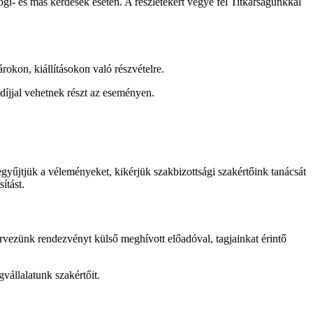
ogi- és más kérdések esetén. A részletekért vegye fel Titkárságunkkal
okon, kiállításokon való részvételre.
íjjal vehetnek részt az eseményen.
yűjtjük a véleményeket, kikérjük szakbizottsági szakértőink tanácsát
ítást.
vezünk rendezvényt külső meghívott előadóval, tagjainkat érintő
vállalatunk szakértőit.