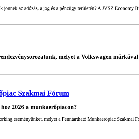
k jönnek az adózás, a jog és a pénzügy területén? A JVSZ Economy Bru
i rendezvénysorozatunk, melyet a Volkswagen márkával
őpiac Szakmai Fórum
t hoz 2026 a munkaerőpiacon?
working eseményünket, melyet a Fenntartható Munkaerőpiac Szakmai F