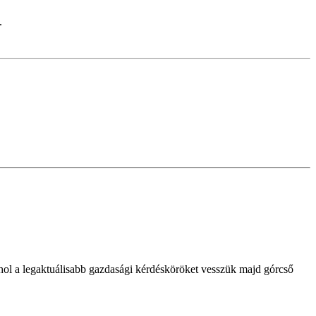
.
ol a legaktuálisabb gazdasági kérdésköröket vesszük majd górcső