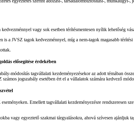
zetes egyeztetés szerint adózási-, társadalombiztosítási-, munkaügyi-, j
kedvezménnyel vagy sok esetben térítésmentesen nyílik lehetőség vásár
n is a JVSZ tagok kedvezménnyel, míg a nem-tagok magasabb térítési d
ottak.
oldás elősegítése érdekében
ály-módosítás tagvállalati kezdeményezésekor az adott témában összeg
 számos jogszabály esetében ért el a vállalatok számára kedvező módos
szvétel
 eseményeken. Emellett tagvállalati kezdeményezésre rendszeresen szer
kba vagy egyeztető szakmai tárgyalásokra, ahová szívesen ajánljuk tag