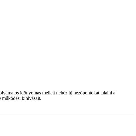
folyamatos időnyomás mellett nehéz új nézőpontokat találni a
 működési kihívásait.