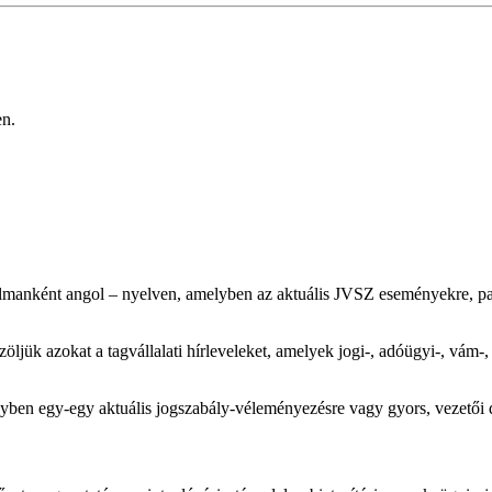
en.
almanként angol – nyelven, amelyben az aktuális JVSZ eseményekre, par
zöljük azokat a tagvállalati hírleveleket, amelyek jogi-, adóügyi-, vám
lyben egy-egy aktuális jogszabály-véleményezésre vagy gyors, vezetői d