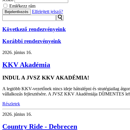
Emlékezz rám
Elfelejtett jelszó?
Bejelentkezés
⚲
Következő rendezvényeink
Korábbi rendezvényeink
2026.
június 16.
KKV Akadémia
INDUL A JVSZ KKV AKADÉMIA!
A legtöbb KKV-vezetőnek nincs ideje hátralépni és stratégiailag átgon
vállalkozás fejlesztésére. A JVSZ KKV Akadémiája DÍJMENTES lehetősé
Részletek
2026.
június 16.
Country Ride - Debrecen