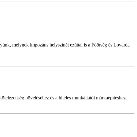
ünk, melynek impozáns helyszínét ezúttal is a Főőrség és Lovarda
telezettség növeléséhez és a hiteles munkáltatói márkaépítéshez.