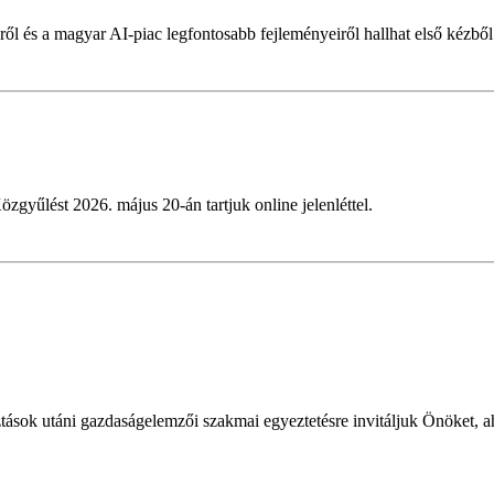
ől és a magyar AI-piac legfontosabb fejleményeiről hallhat első kézből
özgyűlést 2026. május 20-án tartjuk online jelenléttel.
?
ok utáni gazdaságelemzői szakmai egyeztetésre invitáljuk Önöket, ah