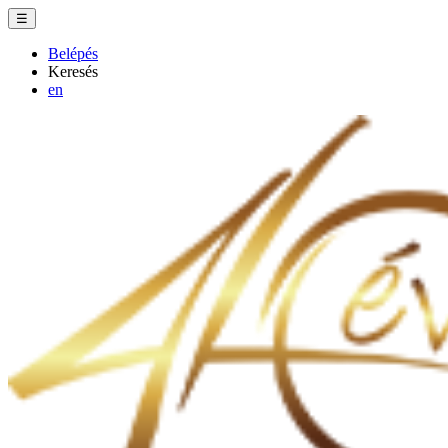
☰
Belépés
Keresés
en