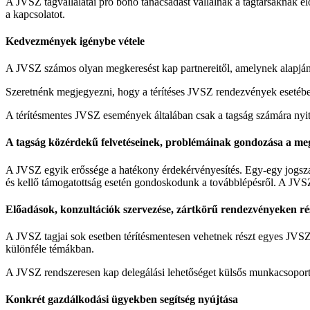
A JVSZ tagvállalatai pro bono tanácsadást vállalnak a tagtársaknak elő
a kapcsolatot.
Kedvezmények igénybe vétele
A JVSZ számos olyan megkeresést kap partnereitől, amelynek alapján 
Szeretnénk megjegyezni, hogy a térítéses JVSZ rendezvények esetébe
A térítésmentes JVSZ események általában csak a tagság számára nyit
A tagság közérdekű felvetéseinek, problémáinak gondozása a meg
A JVSZ egyik erőssége a hatékony érdekérvényesítés. Egy-egy jogszab
és kellő támogatottság esetén gondoskodunk a továbblépésről. A JVSZ
Előadások, konzultációk szervezése, zártkörű rendezvényeken ré
A JVSZ tagjai sok esetben térítésmentesen vehetnek részt egyes JVSZ
különféle témákban.
A JVSZ rendszeresen kap delegálási lehetőséget külsős munkacsoporto
Konkrét gazdálkodási ügyekben segítség nyújtása