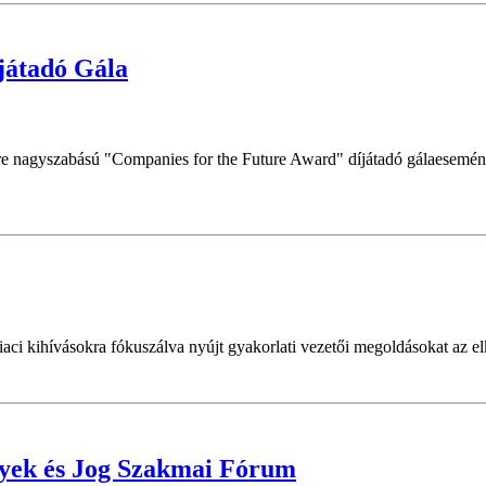
játadó Gála
e nagyszabású "Companies for the Future Award" díjátadó gálaesemény
 kihívásokra fókuszálva nyújt gyakorlati vezetői megoldásokat az elkö
gyek és Jog Szakmai Fórum