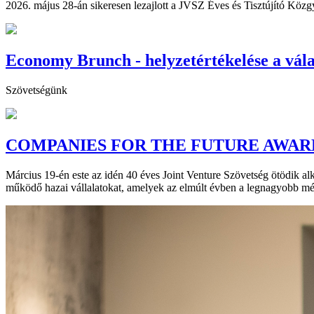
2026. május 28-án sikeresen lezajlott a JVSZ Éves és Tisztújító Közg
Economy Brunch - helyzetértékelése a vál
Szövetségünk
COMPANIES FOR THE FUTURE AWARD
Március 19-én este az idén 40 éves Joint Venture Szövetség ötödik al
működő hazai vállalatokat, amelyek az elmúlt évben a legnagyobb mér