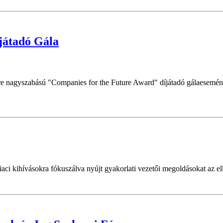
játadó Gála
e nagyszabású "Companies for the Future Award" díjátadó gálaesemény
 kihívásokra fókuszálva nyújt gyakorlati vezetői megoldásokat az elkö