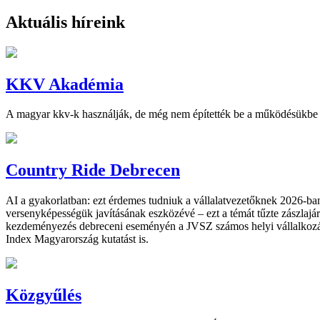
Aktuális híreink
KKV Akadémia
A magyar kkv-k használják, de még nem építették be a működésükbe a
Country Ride Debrecen
AI a gyakorlatban: ezt érdemes tudniuk a vállalatvezetőknek 2026-ba
versenyképességük javításának eszközévé – ezt a témát tűzte zászlaj
kezdeményezés debreceni eseményén a JVSZ számos helyi vállalkozás é
Index Magyarország kutatást is.
Közgyűlés