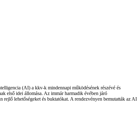
ntelligencia (AI) a kkv-k mindennapi működésének részévé és
nak első idei állomása. Az immár harmadik évében járó
n rejlő lehetőségeket és buktatókat. A rendezvényen bemutatták az AI