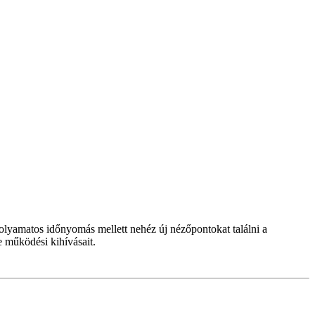
folyamatos időnyomás mellett nehéz új nézőpontokat találni a
 működési kihívásait.