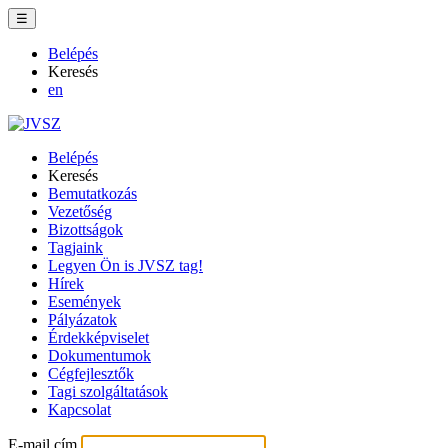
☰
Belépés
Keresés
en
Belépés
Keresés
Bemutatkozás
Vezetőség
Bizottságok
Tagjaink
Legyen Ön is JVSZ tag!
Hírek
Események
Pályázatok
Érdekképviselet
Dokumentumok
Cégfejlesztők
Tagi szolgáltatások
Kapcsolat
E-mail cím