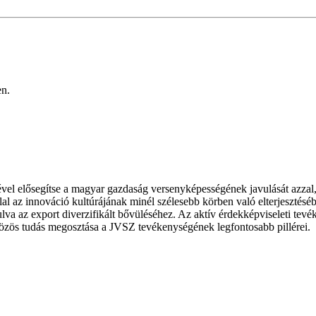
en.
 elősegítse a magyar gazdaság versenyképességének javulását azzal, h
lal az innováció kultúrájának minél szélesebb körben való elterjesztés
ulva az export diverzifikált bővüléséhez. Az aktív érdekképviseleti tev
 közös tudás megosztása a JVSZ tevékenységének legfontosabb pillérei.