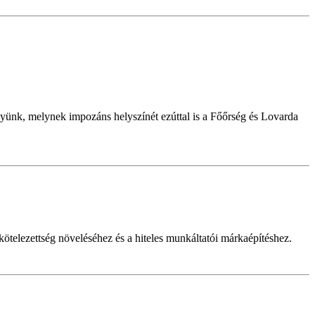
ünk, melynek impozáns helyszínét ezúttal is a Főőrség és Lovarda
telezettség növeléséhez és a hiteles munkáltatói márkaépítéshez.