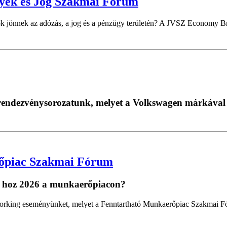
gyek és Jog Szakmai Fórum
k jönnek az adózás, a jog és a pénzügy területén? A JVSZ Economy Bru
i rendezvénysorozatunk, melyet a Volkswagen márkával
őpiac Szakmai Fórum
t hoz 2026 a munkaerőpiacon?
working eseményünket, melyet a Fenntartható Munkaerőpiac Szakmai F