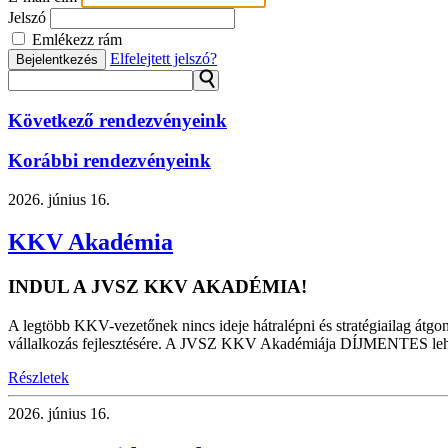
Jelszó
Emlékezz rám
Elfelejtett jelszó?
Bejelentkezés
⚲
Következő rendezvényeink
Korábbi rendezvényeink
2026.
június 16.
KKV Akadémia
INDUL A JVSZ KKV AKADÉMIA!
A legtöbb KKV-vezetőnek nincs ideje hátralépni és stratégiailag átgon
vállalkozás fejlesztésére. A JVSZ KKV Akadémiája DÍJMENTES lehetősé
Részletek
2026.
június 16.