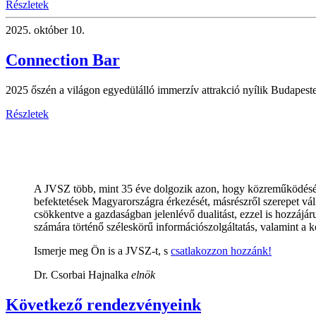
Részletek
2025.
október 10.
Connection Bar
2025 őszén a világon egyedülálló immerzív attrakció nyílik Budapest
Részletek
A JVSZ több, mint 35 éve dolgozik azon, hogy közreműködésével
befektetések Magyarországra érkezését, másrészről szerepet vál
csökkentve a gazdaságban jelenlévő dualitást, ezzel is hozzájár
számára történő széleskörű információszolgáltatás, valamint a
Ismerje meg Ön is a JVSZ-t, s
csatlakozzon hozzánk!
Dr. Csorbai Hajnalka
elnök
Következő rendezvényeink