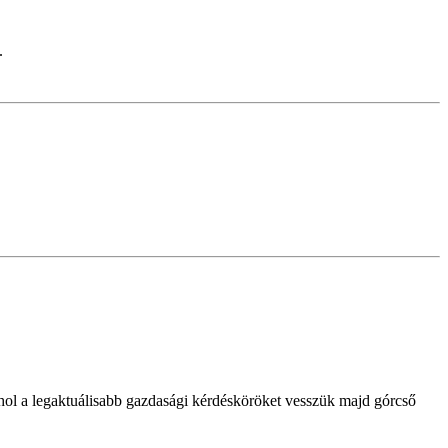
.
ol a legaktuálisabb gazdasági kérdésköröket vesszük majd górcső