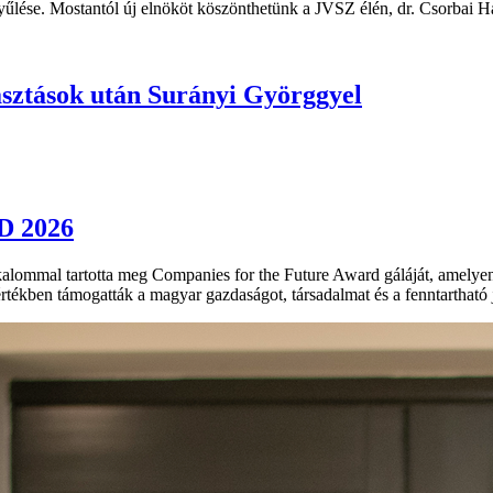
yűlése. Mostantól új elnököt köszönthetünk a JVSZ élén, dr. Csorbai Ha
asztások után Surányi Györggyel
 2026
kalommal tartotta meg Companies for the Future Award gáláját, amelyen
tékben támogatták a magyar gazdaságot, társadalmat és a fenntartható 