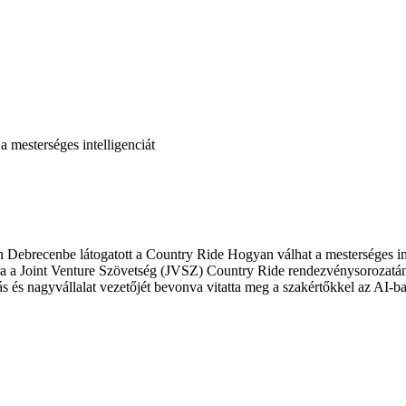
 mesterséges intelligenciát
n Debrecenbe látogatott a Country Ride Hogyan válhat a mesterséges i
ára a Joint Venture Szövetség (JVSZ) Country Ride rendezvénysorozatá
s nagyvállalat vezetőjét bevonva vitatta meg a szakértőkkel az AI-ba