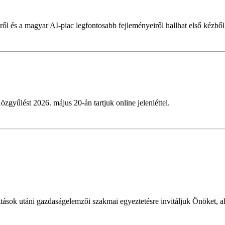
ől és a magyar AI-piac legfontosabb fejleményeiről hallhat első kézből
özgyűlést 2026. május 20-án tartjuk online jelenléttel.
?
ok utáni gazdaságelemzői szakmai egyeztetésre invitáljuk Önöket, ah