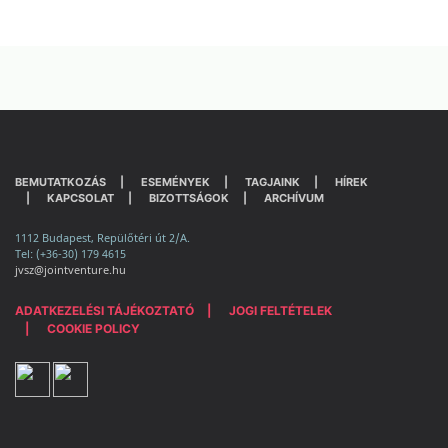
BEMUTATKOZÁS
ESEMÉNYEK
TAGJAINK
HÍREK
KAPCSOLAT
BIZOTTSÁGOK
ARCHÍVUM
1112 Budapest, Repülőtéri út 2/A.
Tel: (+36-30) 179 4615
jvsz@jointventure.hu
ADATKEZELÉSI TÁJÉKOZTATÓ
JOGI FELTÉTELEK
COOKIE POLICY