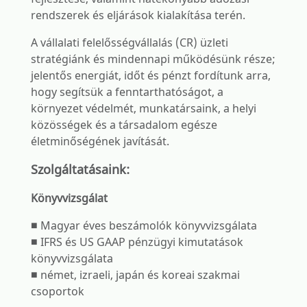
rendszerek és eljárások kialakítása terén.
A vállalati felelősségvállalás (CR) üzleti
stratégiánk és mindennapi működésünk része;
jelentős energiát, időt és pénzt fordítunk arra,
hogy segítsük a fenntarthatóságot, a
környezet védelmét, munkatársaink, a helyi
közösségek és a társadalom egésze
életminőségének javítását.
Szolgáltatásaink:
Könyvvizsgálat
■ Magyar éves beszámolók könyvvizsgálata
■ IFRS és US GAAP pénzügyi kimutatások
könyvvizsgálata
■ német, izraeli, japán és koreai szakmai
csoportok