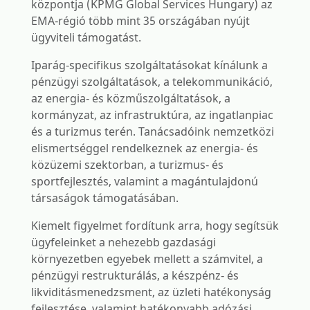
központja (KPMG Global Services Hungary) az
EMA-régió több mint 35 országában nyújt
ügyviteli támogatást.
Iparág-specifikus szolgáltatásokat kínálunk a
pénzügyi szolgáltatások, a telekommunikáció,
az energia- és közműszolgáltatások, a
kormányzat, az infrastruktúra, az ingatlanpiac
és a turizmus terén. Tanácsadóink nemzetközi
elismertséggel rendelkeznek az energia- és
közüzemi szektorban, a turizmus- és
sportfejlesztés, valamint a magántulajdonú
társaságok támogatásában.
Kiemelt figyelmet fordítunk arra, hogy segítsük
ügyfeleinket a nehezebb gazdasági
környezetben egyebek mellett a számvitel, a
pénzügyi restrukturálás, a készpénz- és
likviditásmenedzsment, az üzleti hatékonyság
fejlesztése, valamint hatékonyabb adózási