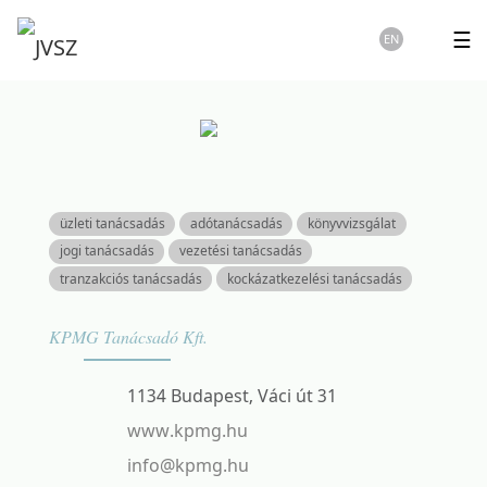
☰
EN
üzleti tanácsadás
adótanácsadás
könyvvizsgálat
jogi tanácsadás
vezetési tanácsadás
tranzakciós tanácsadás
kockázatkezelési tanácsadás
KPMG Tanácsadó Kft.
1134 Budapest, Váci út 31
www.kpmg.hu
info@kpmg.hu