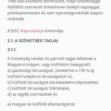
1986-ban klubként létrehozott, majd szövetséggé
fejlődött szervezet önkéntesen belépő tagsággal,
politikamentesen és nem nyereségorientált alapon
működik.
A JVSZ
Alapszabálya
kimondja:
2.1. A SZÖVETSÉG TAGJAI
2.1.1.
A Szövetség rendes és pártoló tagjai lehetnek a
Magyarországon, vagy külföldön bejegyzett:
a) gazdasági társaságok, (beleértve a 100 %-ig
külföldi tulajdonú társaságokat is),
b) külföldi társaságok kereskedelmi képviseletei,
c) külföldi társaságok fióktelepei,
d) az egyéb szervezetek és
e) magyar és külföldi állampolgárok