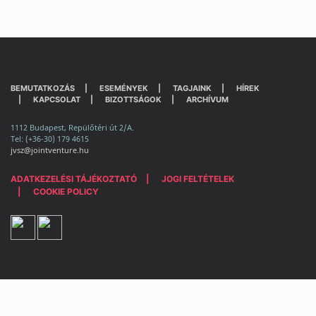
BEMUTATKOZÁS
ESEMÉNYEK
TAGJAINK
HÍREK
KAPCSOLAT
BIZOTTSÁGOK
ARCHÍVUM
1112 Budapest, Repülőtéri út 2/A.
Tel: (+36-30) 179 4615
jvsz@jointventure.hu
ADATKEZELÉSI TÁJÉKOZTATÓ
JOGI FELTÉTELEK
COOKIE POLICY