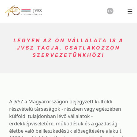
☰
EN
LEGYEN AZ ÖN VÁLLALATA IS A
JVSZ TAGJA, CSATLAKOZZON
SZERVEZETÜNKHÖZ!
A JVSZ a Magyarországon bejegyzett külföldi
részvételű társaságok - részben vagy egészében
külföldi tulajdonban lévő vállalatok -
érdekképviseletére, működésük és a gazdasági
életbe való beilleszkedésük elősegítésére alakult,