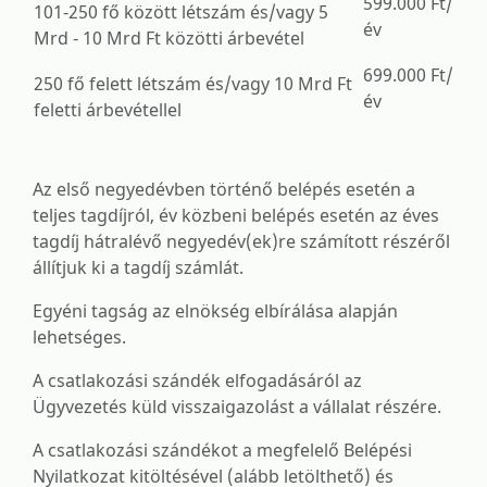
599.000 Ft/
101-250 fő között létszám és/vagy 5
év
Mrd - 10 Mrd Ft közötti árbevétel
699.000 Ft/
250 fő felett létszám és/vagy 10 Mrd Ft
év
feletti árbevétellel
Az első negyedévben történő belépés esetén a
teljes tagdíjról, év közbeni belépés esetén az éves
tagdíj hátralévő negyedév(ek)re számított részéről
állítjuk ki a tagdíj számlát.
Egyéni tagság az elnökség elbírálása alapján
lehetséges.
A csatlakozási szándék elfogadásáról az
Ügyvezetés küld visszaigazolást a vállalat részére.
A csatlakozási szándékot a megfelelő Belépési
Nyilatkozat kitöltésével (alább letölthető) és