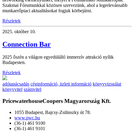
Szakmai Fórumunkkal közösen szervezünk, ahol a legrelevánsabb
munkaerőpiaci aktualitásokat fogjuk körbejárni.
Részletek
2025.
október 10.
Connection Bar
2025 őszén a világon egyedülálló immerzív attrakció nyílik
Budapesten.
Részletek
adótanácsadás
céginformáció, üzleti információ
könyvvizsgálat
könyvvitel
számvitel
PricewaterhouseCoopers Magyarország Kft.
1055 Budapest, Bajcsy-Zsilinszky út 78.
www.pwc.hu
(36-1) 461 9100
(36-1) 461 9101