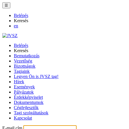
☰
Belépés
Keresés
en
Belépés
Keresés
Bemutatkozás
Vezetőség
Bizottságok
Tagjaink
Legyen Ön is JVSZ tag!
Hírek
Események
Pályázatok
Érdekképviselet
Dokumentumok
Cégfejlesztők
Tagi szolgáltatások
Kapcsolat
E-mail cím