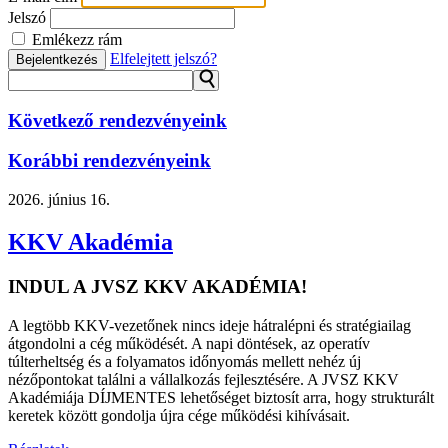
Jelszó
Emlékezz rám
Elfelejtett jelszó?
Bejelentkezés
⚲
Következő rendezvényeink
Korábbi rendezvényeink
2026.
június 16.
KKV Akadémia
INDUL A JVSZ KKV AKADÉMIA!
A legtöbb KKV-vezetőnek nincs ideje hátralépni és stratégiailag
átgondolni a cég működését. A napi döntések, az operatív
túlterheltség és a folyamatos időnyomás mellett nehéz új
nézőpontokat találni a vállalkozás fejlesztésére. A JVSZ KKV
Akadémiája DÍJMENTES lehetőséget biztosít arra, hogy strukturált
keretek között gondolja újra cége működési kihívásait.