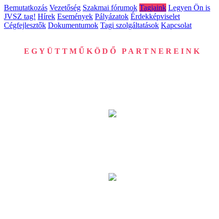
Bemutatkozás
Vezetőség
Szakmai fórumok
Tagjaink
Legyen Ön is
JVSZ tag!
Hírek
Események
Pályázatok
Érdekképviselet
Cégfejlesztők
Dokumentumok
Tagi szolgáltatások
Kapcsolat
EGYÜTTMŰKÖDŐ PARTNEREINK