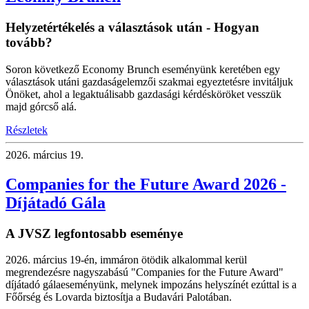
Helyzetértékelés a választások után - Hogyan
tovább?
Soron következő Economy Brunch eseményünk keretében egy
választások utáni gazdaságelemzői szakmai egyeztetésre invitáljuk
Önöket, ahol a legaktuálisabb gazdasági kérdésköröket vesszük
majd górcső alá.
Részletek
2026.
március 19.
Companies for the Future Award 2026 -
Díjátadó Gála
A JVSZ legfontosabb eseménye
2026. március 19-én, immáron ötödik alkalommal kerül
megrendezésre nagyszabású "Companies for the Future Award"
díjátadó gálaeseményünk, melynek impozáns helyszínét ezúttal is a
Főőrség és Lovarda biztosítja a Budavári Palotában.