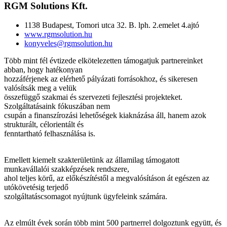
RGM Solutions Kft.
1138 Budapest, Tomori utca 32. B. lph. 2.emelet 4.ajtó
www.rgmsolution.hu
konyveles@rgmsolution.hu
Több mint fél évtizede elkötelezetten támogatjuk partnereinket
abban, hogy hatékonyan
hozzáférjenek az elérhető pályázati forrásokhoz, és sikeresen
valósítsák meg a velük
összefüggő szakmai és szervezeti fejlesztési projekteket.
Szolgáltatásaink fókuszában nem
csupán a finanszírozási lehetőségek kiaknázása áll, hanem azok
strukturált, célorientált és
fenntartható felhasználása is.
Emellett kiemelt szakterületünk az államilag támogatott
munkavállalói szakképzések rendszere,
ahol teljes körű, az előkészítéstől a megvalósításon át egészen az
utókövetésig terjedő
szolgáltatáscsomagot nyújtunk ügyfeleink számára.
Az elmúlt évek során több mint 500 partnerrel dolgoztunk együtt, és