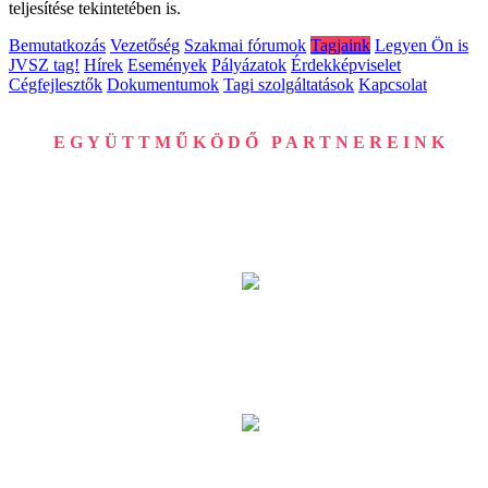
teljesítése tekintetében is.
Bemutatkozás
Vezetőség
Szakmai fórumok
Tagjaink
Legyen Ön is
JVSZ tag!
Hírek
Események
Pályázatok
Érdekképviselet
Cégfejlesztők
Dokumentumok
Tagi szolgáltatások
Kapcsolat
EGYÜTTMŰKÖDŐ PARTNEREINK