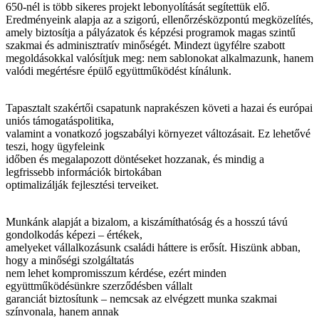
650-nél is több sikeres projekt lebonyolítását segítettük elő.
Eredményeink alapja az a szigorú, ellenőrzésközpontú megközelítés,
amely biztosítja a pályázatok és képzési programok magas szintű
szakmai és adminisztratív minőségét. Mindezt ügyfélre szabott
megoldásokkal valósítjuk meg: nem sablonokat alkalmazunk, hanem
valódi megértésre épülő együttműködést kínálunk.
Tapasztalt szakértői csapatunk naprakészen követi a hazai és európai
uniós támogatáspolitika,
valamint a vonatkozó jogszabályi környezet változásait. Ez lehetővé
teszi, hogy ügyfeleink
időben és megalapozott döntéseket hozzanak, és mindig a
legfrissebb információk birtokában
optimalizálják fejlesztési terveiket.
Munkánk alapját a bizalom, a kiszámíthatóság és a hosszú távú
gondolkodás képezi – értékek,
amelyeket vállalkozásunk családi háttere is erősít. Hiszünk abban,
hogy a minőségi szolgáltatás
nem lehet kompromisszum kérdése, ezért minden
együttműködésünkre szerződésben vállalt
garanciát biztosítunk – nemcsak az elvégzett munka szakmai
színvonala, hanem annak