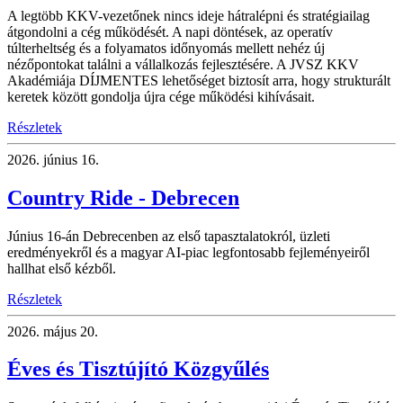
A legtöbb KKV-vezetőnek nincs ideje hátralépni és stratégiailag
átgondolni a cég működését. A napi döntések, az operatív
túlterheltség és a folyamatos időnyomás mellett nehéz új
nézőpontokat találni a vállalkozás fejlesztésére. A JVSZ KKV
Akadémiája DÍJMENTES lehetőséget biztosít arra, hogy strukturált
keretek között gondolja újra cége működési kihívásait.
Részletek
2026.
június 16.
Country Ride - Debrecen
Június 16-án Debrecenben az első tapasztalatokról, üzleti
eredményekről és a magyar AI-piac legfontosabb fejleményeiről
hallhat első kézből.
Részletek
2026.
május 20.
Éves és Tisztújító Közgyűlés