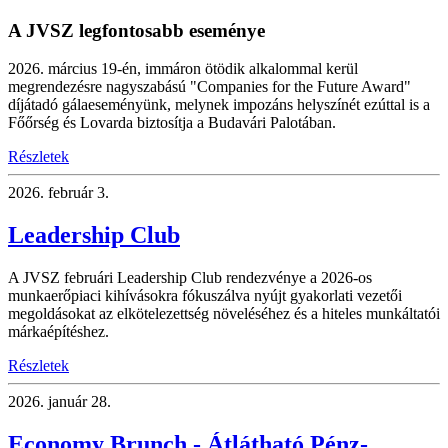
A JVSZ legfontosabb eseménye
2026. március 19-én, immáron ötödik alkalommal kerül
megrendezésre nagyszabású "Companies for the Future Award"
díjátadó gálaeseményünk, melynek impozáns helyszínét ezúttal is a
Főőrség és Lovarda biztosítja a Budavári Palotában.
Részletek
2026.
február 3.
Leadership Club
A JVSZ februári Leadership Club rendezvénye a 2026-os
munkaerőpiaci kihívásokra fókuszálva nyújt gyakorlati vezetői
megoldásokat az elkötelezettség növeléséhez és a hiteles munkáltatói
márkaépítéshez.
Részletek
2026.
január 28.
Economy Brunch - Átlátható Pénz-,