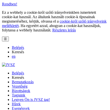
Rendben!
Ez a webhely a cookie-król szóló irányelveinkben ismertetett
cookie-kat használ. Az általunk használt cookie-k típusainak
megismeréséhez, kérjük, olvassa el a
cookie-król szóló irányelveink
mellékletét
. Ha egyetért azzal, ahogyan a cookie-kat használjuk,
folytassa a webhely használatát.
Részletes leírás
☰
Belépés
Keresés
en
Belépés
Keresés
Bemutatkozás
Vezetőség
Bizottságok
Tagjaink
Legyen Ön is JVSZ tag!
Hírek
Események