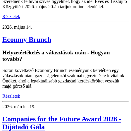
Szeretnénk felhívni szíves figyelmét, hogy az idei Éves és Tisztújító
Közgyűlést 2026. május 20-án tartjuk online jelenléttel.
Részletek
2026.
május 14.
Econmy Brunch
Helyzetértékelés a választások után - Hogyan
tovább?
Soron következő Economy Brunch eseményünk keretében egy
választások utáni gazdaságelemzői szakmai egyeztetésre invitáljuk
Önöket, ahol a legaktuálisabb gazdasági kérdésköröket vesszük
majd górcső alá.
Részletek
2026.
március 19.
Companies for the Future Award 2026 -
Díjátadó Gála