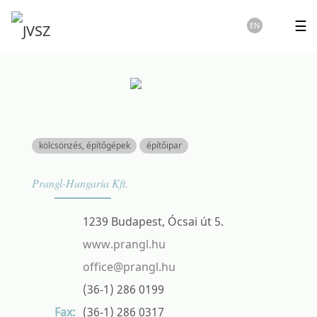
☰
EN
kölcsönzés, építőgépek
építőipar
Prangl-Hungaria Kft.
1239 Budapest, Ócsai út 5.
www.prangl.hu
office@prangl.hu
(36-1) 286 0199
(36-1) 286 0317