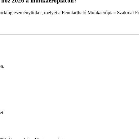
t hoz 2026 a munkaerőpiacon?
working eseményünket, melyet a Fenntartható Munkaerőpiac Szakmai F
en.
et