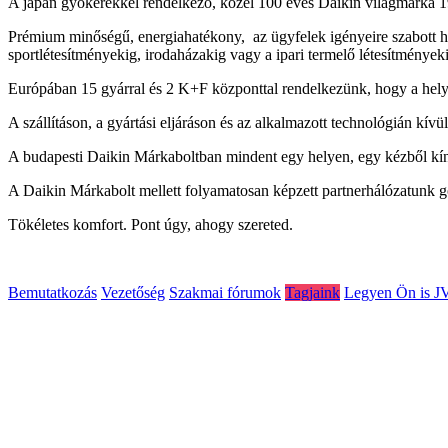
A japán gyökerekkel rendelkező, közel 100 éves Daikin világmárka 
Prémium minőségű, energiahatékony, az ügyfelek igényeire szabott hűt
sportlétesítményekig, irodaházakig vagy a ipari termelő létesítmények
Európában 15 gyárral és 2 K+F központtal rendelkezünk, hogy a hely
A szállításon, a gyártási eljáráson és az alkalmazott technológián kí
A budapesti Daikin Márkaboltban mindent egy helyen, egy kézből kínál
A Daikin Márkabolt mellett folyamatosan képzett partnerhálózatunk g
Tökéletes komfort. Pont úgy, ahogy szereted.
Bemutatkozás
Vezetőség
Szakmai fórumok
Tagjaink
Legyen Ön is J