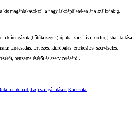
a kis magánlakásoktól, a nagy lakóépületeken át a szállodákig,
int a klímagázok (hűtőközegek) újrahasznosítása, körforgásban tartása.
a: tanácsadás, tervezés, kipróbálás, értékesítés, szervizelés.
séről, beüzemeléséről és szervizeléséről.
Dokumentumok
Tagi szolgáltatások
Kapcsolat