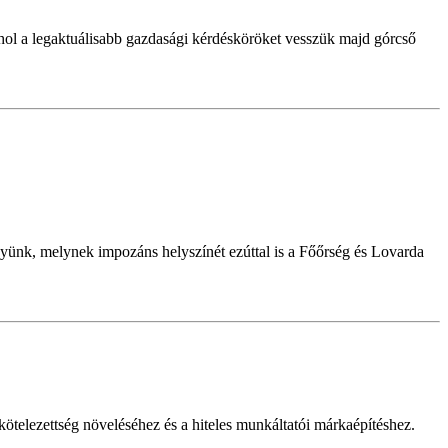
ol a legaktuálisabb gazdasági kérdésköröket vesszük majd górcső
ünk, melynek impozáns helyszínét ezúttal is a Főőrség és Lovarda
telezettség növeléséhez és a hiteles munkáltatói márkaépítéshez.