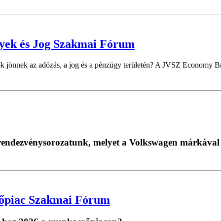
gyek és Jog Szakmai Fórum
k jönnek az adózás, a jog és a pénzügy területén? A JVSZ Economy Bru
i rendezvénysorozatunk, melyet a Volkswagen márkával
őpiac Szakmai Fórum