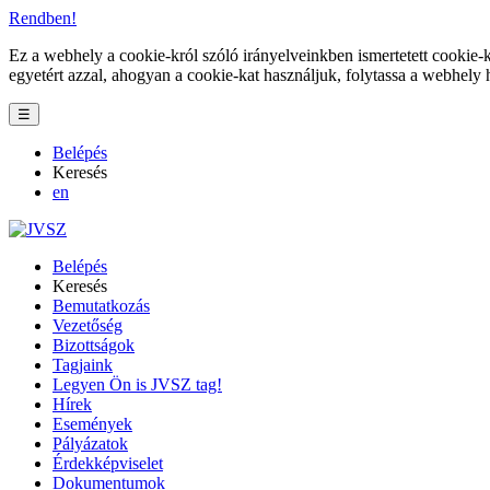
Rendben!
Ez a webhely a cookie-król szóló irányelveinkben ismertetett cookie-k
egyetért azzal, ahogyan a cookie-kat használjuk, folytassa a webhely 
☰
Belépés
Keresés
en
Belépés
Keresés
Bemutatkozás
Vezetőség
Bizottságok
Tagjaink
Legyen Ön is JVSZ tag!
Hírek
Események
Pályázatok
Érdekképviselet
Dokumentumok