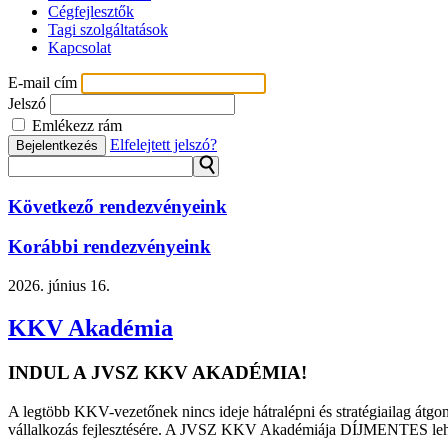
Cégfejlesztők
Tagi szolgáltatások
Kapcsolat
E-mail cím
Jelszó
Emlékezz rám
Elfelejtett jelszó?
Bejelentkezés
⚲
Következő rendezvényeink
Korábbi rendezvényeink
2026.
június 16.
KKV Akadémia
INDUL A JVSZ KKV AKADÉMIA!
A legtöbb KKV-vezetőnek nincs ideje hátralépni és stratégiailag átgon
vállalkozás fejlesztésére. A JVSZ KKV Akadémiája DÍJMENTES lehetősé