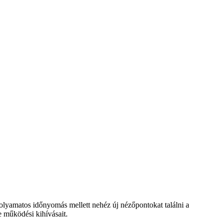
folyamatos időnyomás mellett nehéz új nézőpontokat találni a
 működési kihívásait.