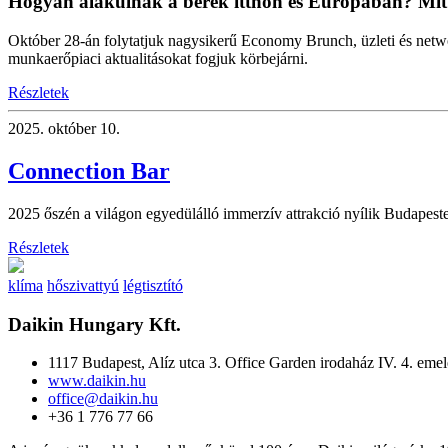
Hogyan alakulnak a bérek itthon és Európában? Mi
Október 28-án folytatjuk nagysikerű Economy Brunch, üzleti és net
munkaerőpiaci aktualitásokat fogjuk körbejárni.
Részletek
2025.
október 10.
Connection Bar
2025 őszén a világon egyedülálló immerzív attrakció nyílik Budapest
Részletek
klíma
hőszivattyú
légtisztító
Daikin Hungary Kft.
1117 Budapest, Alíz utca 3. Office Garden irodaház IV. 4. emel
www.daikin.hu
office@daikin.hu
+36 1 776 77 66