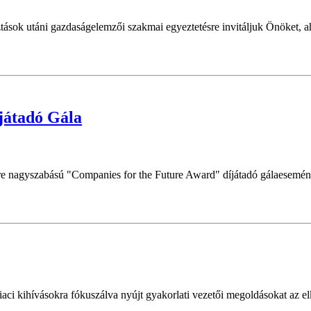
ok utáni gazdaságelemzői szakmai egyeztetésre invitáljuk Önöket, ah
játadó Gála
e nagyszabású "Companies for the Future Award" díjátadó gálaesemény
 kihívásokra fókuszálva nyújt gyakorlati vezetői megoldásokat az elkö