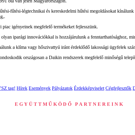
1991 óta van jelen Magyarországon.
ési-fűtési-légtechnikai és kereskedelmi hűtési megoldásokat kínálunk 
ig,.
i piac igényeinek megfelelő termékeket fejlesszünk.
vül olyan iparági innovációkkal is hozzájárulunk a fenntarthatósághoz, m
unk a klíma vagy hőszivattyú iránt érdeklődő lakossági ügyfelek számár
ondoskodik országosan a Daikin rendszerek megfelelő minőségű telepíté
VSZ tag!
Hírek
Események
Pályázatok
Érdekképviselet
Cégfejlesztők
EGYÜTTMŰKÖDŐ PARTNEREINK