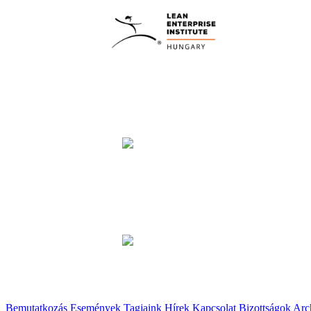
Bemutatkozás
Események
Tagjaink
Hírek
Kapcsolat
Bizottságok
Arc