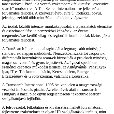
tanácsadóval. Profilja a vezetõ szakemberek felkutatása "executive
search" módszerrel. A TranSearch International-re jellemzõ a
folyamatos fejlõdés. A szervezet évrõl évre új irodákkal bõvül,
jelenleg ezekbõl több mint 50-et mûködtet világszerte.
Az irodák közötti intenzív munkakapcsolat, a tapasztalatok elemzése
és összehasonlítása, a nemzetközi képzések, az évente
megrendezésre kerülõ világ- és regionális konferenciák biztosítják a
folyamatos fejlõdést.
A TranSearch International tagirodái a legmagasabb minõségû
standard-ek alapján mûködnek. Nemzetközi szakértõi csoportok,
differenciált konzultációs team-ek biztosítják a projektek minõségi,
magas színvonalú és gyors teljesítését. Az ágazat-specifikus
szakértõi csapatok mûködési területei az Autógyártás, Pénzügyek,
Ipar, IT és Telekommunikáció, Kereskedelem, Energetika,
Egészségügy és Gyógyszeripar, valamint a Logisztika.
A Transearch International 1995 óta van jelen a magyarországi
vezetési tanácsadás piacán. Az eltelt évek alatt a Transearch
Hungary a hazai piac egyik legjelentõsebb "executive search"
szolgáltatójává fejlõdött.
A felsõvezetõk felkutatása és kiválasztása mellett folyamatosan
fejlesztette szakértelmét az olyan HR szolgáltatások terén is, mint