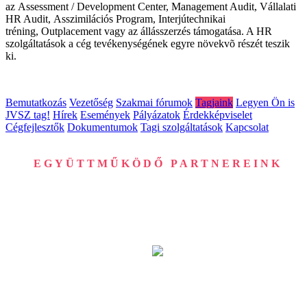
az Assessment / Development Center, Management Audit, Vállalati
HR Audit, Asszimilációs Program, Interjútechnikai
tréning, Outplacement vagy az állásszerzés támogatása. A HR
szolgáltatások a cég tevékenységének egyre növekvõ részét teszik
ki.
Bemutatkozás
Vezetőség
Szakmai fórumok
Tagjaink
Legyen Ön is
JVSZ tag!
Hírek
Események
Pályázatok
Érdekképviselet
Cégfejlesztők
Dokumentumok
Tagi szolgáltatások
Kapcsolat
EGYÜTTMŰKÖDŐ PARTNEREINK