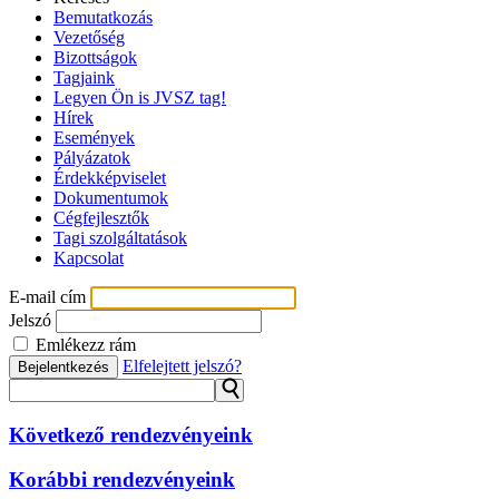
Bemutatkozás
Vezetőség
Bizottságok
Tagjaink
Legyen Ön is JVSZ tag!
Hírek
Események
Pályázatok
Érdekképviselet
Dokumentumok
Cégfejlesztők
Tagi szolgáltatások
Kapcsolat
E-mail cím
Jelszó
Emlékezz rám
Elfelejtett jelszó?
Bejelentkezés
⚲
Következő rendezvényeink
Korábbi rendezvényeink