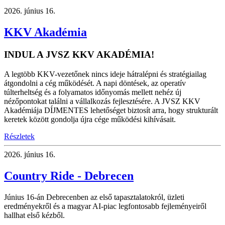
2026.
június 16.
KKV Akadémia
INDUL A JVSZ KKV AKADÉMIA!
A legtöbb KKV-vezetőnek nincs ideje hátralépni és stratégiailag
átgondolni a cég működését. A napi döntések, az operatív
túlterheltség és a folyamatos időnyomás mellett nehéz új
nézőpontokat találni a vállalkozás fejlesztésére. A JVSZ KKV
Akadémiája DÍJMENTES lehetőséget biztosít arra, hogy strukturált
keretek között gondolja újra cége működési kihívásait.
Részletek
2026.
június 16.
Country Ride - Debrecen
Június 16-án Debrecenben az első tapasztalatokról, üzleti
eredményekről és a magyar AI-piac legfontosabb fejleményeiről
hallhat első kézből.