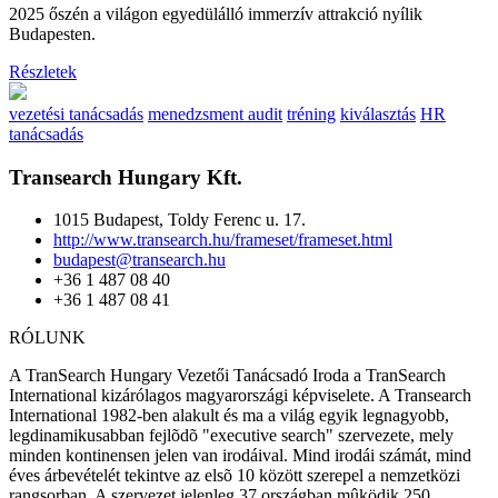
2025 őszén a világon egyedülálló immerzív attrakció nyílik
Budapesten.
Részletek
vezetési tanácsadás
menedzsment audit
tréning
kiválasztás
HR
tanácsadás
Transearch Hungary Kft.
1015 Budapest, Toldy Ferenc u. 17.
http://www.transearch.hu/frameset/frameset.html
budapest@transearch.hu
+36 1 487 08 40
+36 1 487 08 41
RÓLUNK
A TranSearch Hungary Vezetői Tanácsadó Iroda a TranSearch
International kizárólagos magyarországi képviselete. A Transearch
International 1982-ben alakult és ma a világ egyik legnagyobb,
legdinamikusabban fejlõdõ "executive search" szervezete, mely
minden kontinensen jelen van irodáival. Mind irodái számát, mind
éves árbevételét tekintve az elsõ 10 között szerepel a nemzetközi
rangsorban. A szervezet jelenleg 37 országban mûködik 250