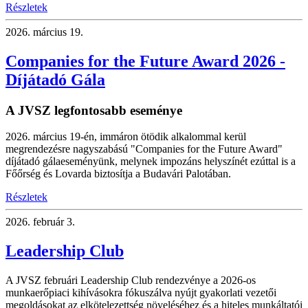
Részletek
2026.
március 19.
Companies for the Future Award 2026 -
Díjátadó Gála
A JVSZ legfontosabb eseménye
2026. március 19-én, immáron ötödik alkalommal kerül
megrendezésre nagyszabású "Companies for the Future Award"
díjátadó gálaeseményünk, melynek impozáns helyszínét ezúttal is a
Főőrség és Lovarda biztosítja a Budavári Palotában.
Részletek
2026.
február 3.
Leadership Club
A JVSZ februári Leadership Club rendezvénye a 2026-os
munkaerőpiaci kihívásokra fókuszálva nyújt gyakorlati vezetői
megoldásokat az elkötelezettség növeléséhez és a hiteles munkáltatói