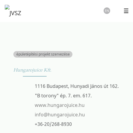
☰
EN
épületépítési projekt szervezése
Hungarojuice Kft.
1116 Budapest, Hunyadi János út 162.
"B torony" ép. 7. em. 617.
www.hungarojuice.hu
info@hungarojuice.hu
+36-20/268-8930