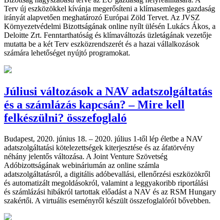
Terv új eszközökkel kívánja megerősíteni a klímasemleges gazdaság
irányát alapvetően meghatározó Európai Zöld Tervet. Az JVSZ
Környezetvédelmi Bizottságának online nyílt ülésén Lukács Ákos, a
Deloitte Zrt. Fenntarthatóság és klímaváltozás üzletágának vezetője
mutatta be a két Terv eszközrendszerét és a hazai vállalkozások
számára lehetőséget nyújtó programokat.
Júliusi változások a NAV adatszolgáltatás
és a számlázás kapcsán? – Mire kell
felkészülni? összefoglaló
Budapest, 2020. június 18. – 2020. július 1-től lép életbe a NAV
adatszolgáltatási kötelezettségek kiterjesztése és az áfatörvény
néhány jelentős változása. A Joint Venture Szövetség
Adóbizottságának webináriumán az online számla
adatszolgáltatásról, a digitális adóbevallási, ellenőrzési eszközökről
és automatizált megoldásokról, valamint a leggyakoribb riportálási
és számlázási hibákról tartottak előadást a NAV és az RSM Hungary
szakértői. A virtuális eseményről készült összefoglalóról bővebben.