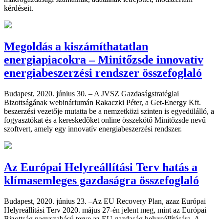
kérdéseit.
Megoldás a kiszámíthatatlan
energiapiacokra – Minitőzsde innovatív
energiabeszerzési rendszer összefoglaló
Budapest, 2020. június 30. – A JVSZ Gazdaságstratégiai
Bizottságának webináriumán Rakaczki Péter, a Get-Energy Kft.
beszerzési vezetője mutatta be a nemzetközi szinten is egyedülálló, a
fogyasztókat és a kereskedőket online összekötő Minitőzsde nevű
szoftvert, amely egy innovatív energiabeszerzési rendszer.
Az Európai Helyreállítási Terv hatás a
klímasemleges gazdaságra összefoglaló
Budapest, 2020. június 23. –Az EU Recovery Plan, azaz Európai
Helyreállítási Terv 2020. május 27-én jelent meg, mint az Európai
Bizottság nagyszabású terve az EU gazdaság helyreállítására. A