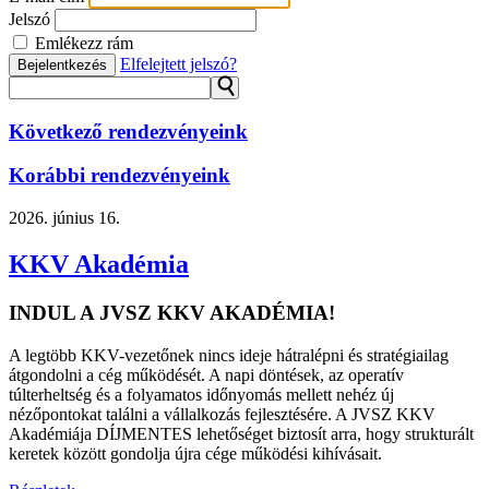
Jelszó
Emlékezz rám
Elfelejtett jelszó?
Bejelentkezés
⚲
Következő rendezvényeink
Korábbi rendezvényeink
2026.
június 16.
KKV Akadémia
INDUL A JVSZ KKV AKADÉMIA!
A legtöbb KKV-vezetőnek nincs ideje hátralépni és stratégiailag
átgondolni a cég működését. A napi döntések, az operatív
túlterheltség és a folyamatos időnyomás mellett nehéz új
nézőpontokat találni a vállalkozás fejlesztésére. A JVSZ KKV
Akadémiája DÍJMENTES lehetőséget biztosít arra, hogy strukturált
keretek között gondolja újra cége működési kihívásait.