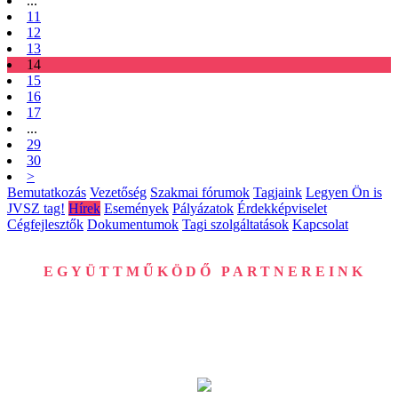
...
11
12
13
14
15
16
17
...
29
30
>
Bemutatkozás
Vezetőség
Szakmai fórumok
Tagjaink
Legyen Ön is
JVSZ tag!
Hírek
Események
Pályázatok
Érdekképviselet
Cégfejlesztők
Dokumentumok
Tagi szolgáltatások
Kapcsolat
EGYÜTTMŰKÖDŐ PARTNEREINK