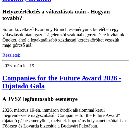
Helyzetértékelés a választások után - Hogyan
tovább?
Soron következő Economy Brunch eseményünk keretében egy
választások utáni gazdaságelemzői szakmai egyeztetésre invitáljuk
Önöket, ahol a legaktuálisabb gazdasági kérdésköröket vesszük
majd górcső alá.
Részletek
2026.
március 19.
Companies for the Future Award 2026 -
Díjátadó Gála
A JVSZ legfontosabb eseménye
2026. március 19-én, immáron ötödik alkalommal kerül
megrendezésre nagyszabású "Companies for the Future Award"
díjátadó gálaeseményünk, melynek impozáns helyszínét ezúttal is a
Főőrség és Lovarda biztosítja a Budavári Palotában.