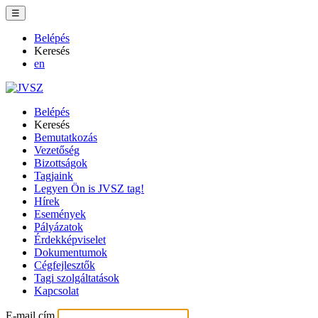
☰
Belépés
Keresés
en
Belépés
Keresés
Bemutatkozás
Vezetőség
Bizottságok
Tagjaink
Legyen Ön is JVSZ tag!
Hírek
Események
Pályázatok
Érdekképviselet
Dokumentumok
Cégfejlesztők
Tagi szolgáltatások
Kapcsolat
E-mail cím