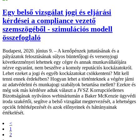
Egy belső vizsgálat jogi és eljárási
kérdései a compliance vezető
szemszögéből - szimulációs modell
összefoglaló
Budapest, 2020. június 9. – A kenőpénzek juttatásának és a
pályázatok felosztásának súlyos büntetőjogi és versenyjogi
következményei lehetnek egy cégre és annak munkavállalójára
nézve egyaránt, nem beszélve a komoly reputációs kockázatokról.
Lehet ezeket a jogi és egyéb kockázatokat csökkenteni? Mit kell
tenni ennek érdekében? Hogyan lehet a történteknek a végére járni
az adatvédelmi és munkajogi szabályok betartása mellett? Ezekre és
még sok más kérdésre adtak választ a JVSZ Korrupcióellenes
Bizottságának nyilvános webináriumán a Baker McKenzie ügyvédi
iroda szakértői, segítve a belső vizsgálat megtervezését, a lehetséges
opciók feltérképezését és azok előnyeinek és hátrányainak
értékelését.
<
1
2