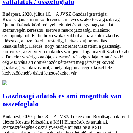
vállalatok? összefoglaló
Budapest, 2020. július 16. – A JVSZ Gazdaságstratégiai
Bizottságának mini konferenciáján neves szakértők a gazdaság
újraindításának körülményeit tekintették át egy nagyvállalat
szemüvegén keresztül, illetve a makrogazdasági kilátások
szempontjából. Különböző szakaszokból áll az alkalmazkodás
időszaka, a tűzoltástól a restartig, illetve az új normalitás
kialakulásáig. Kérdés, hogy mihez lehet visszatérni a gazdasági
környezet, a szervezeti működés szintjén – fogalmazott Szabó Csaba
a Develor vezérigazgatója, az esemény házigazdája. A tanácsadó
cég 200 vállalati döntéshozót kérdezett meg járványt követő
gazdasági várakozásairól, amely alapján a cégek közel fele
kedvezőtlenebb üzleti lehetőségeket vár.
Gazdasági adatok és ami mögöttük van
összefoglaló
Budapest, 2020. július 8. – A JVSZ Tőkeexport Bizottságának nyílt
ülésén Kovács Krisztián, a KSH Elemzések és tartalmak
szerkesztőségének osztályvezetője mutatta be a KSH
makrogazdasági számainak, adatainak létrejöttét, módszertani