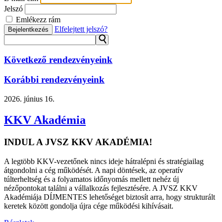
Jelszó
Emlékezz rám
Elfelejtett jelszó?
Bejelentkezés
⚲
Következő rendezvényeink
Korábbi rendezvényeink
2026.
június 16.
KKV Akadémia
INDUL A JVSZ KKV AKADÉMIA!
A legtöbb KKV-vezetőnek nincs ideje hátralépni és stratégiailag
átgondolni a cég működését. A napi döntések, az operatív
túlterheltség és a folyamatos időnyomás mellett nehéz új
nézőpontokat találni a vállalkozás fejlesztésére. A JVSZ KKV
Akadémiája DÍJMENTES lehetőséget biztosít arra, hogy strukturált
keretek között gondolja újra cége működési kihívásait.