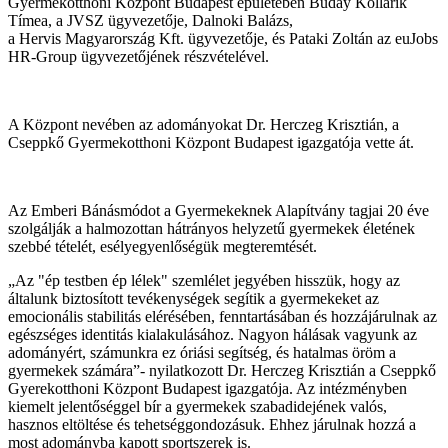
Gyermekotthoni Központ Budapest épületében Buday Kollárik
Tímea, a JVSZ ügyvezetője, Dalnoki Balázs,
a Hervis Magyarország Kft. ügyvezetője, és Pataki Zoltán az euJobs
HR-Group ügyvezetőjének részvételével.
A Központ nevében az adományokat Dr. Herczeg Krisztián, a
Cseppkő Gyermekotthoni Központ Budapest igazgatója vette át.
Az Emberi Bánásmódot a Gyermekeknek Alapítvány tagjai 20 éve
szolgálják a halmozottan hátrányos helyzetű gyermekek életének
szebbé tételét, esélyegyenlőségük megteremtését.
„Az "ép testben ép lélek" szemlélet jegyében hisszük, hogy az
általunk biztosított tevékenységek segítik a gyermekeket az
emocionális stabilitás elérésében, fenntartásában és hozzájárulnak az
egészséges identitás kialakulásához. Nagyon hálásak vagyunk az
adományért, számunkra ez óriási segítség, és hatalmas öröm a
gyermekek számára”- nyilatkozott Dr. Herczeg Krisztián a Cseppkő
Gyerekotthoni Központ Budapest igazgatója. Az intézményben
kiemelt jelentőséggel bír a gyermekek szabadidejének valós,
hasznos eltöltése és tehetséggondozásuk. Ehhez járulnak hozzá a
most adományba kapott sportszerek is.