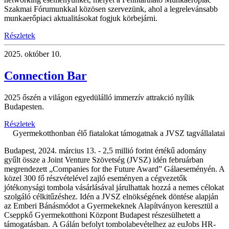
Szakmai Fórumunkkal közösen szervezünk, ahol a legrelevánsabb
munkaerőpiaci aktualitásokat fogjuk körbejárni.
Részletek
2025.
október 10.
Connection Bar
2025 őszén a világon egyedülálló immerzív attrakció nyílik
Budapesten.
Részletek
Gyermekotthonban élő fiatalokat támogatnak a JVSZ tagvállalatai
Budapest, 2024. március 13. - 2,5 millió forint értékű adomány
gyűlt össze a Joint Venture Szövetség (JVSZ) idén februárban
megrendezett „Companies for the Future Award” Gálaeseményén. A
közel 300 fő részvételével zajló eseményen a cégvezetők
jótékonysági tombola vásárlásával járulhattak hozzá a nemes célokat
szolgáló célkitűzéshez. Idén a JVSZ elnökségének döntése alapján
az Emberi Bánásmódot a Gyermekeknek Alapítványon keresztül a
Cseppkő Gyermekotthoni Központ Budapest részesülhetett a
támogatásban. A Gálán befolyt tombolabevételhez az euJobs HR-