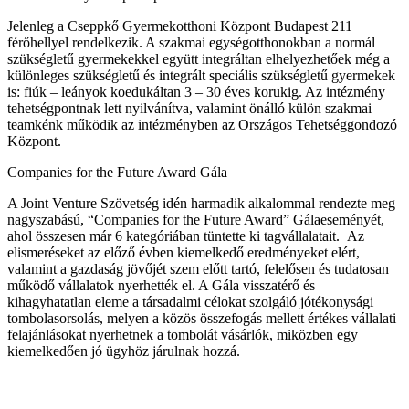
Jelenleg a Cseppkő Gyermekotthoni Központ Budapest 211
férőhellyel rendelkezik. A szakmai egységotthonokban a normál
szükségletű gyermekekkel együtt integráltan elhelyezhetőek még a
különleges szükségletű és integrált speciális szükségletű gyermekek
is: fiúk – leányok koedukáltan 3 – 30 éves korukig. Az intézmény
tehetségpontnak lett nyilvánítva, valamint önálló külön szakmai
teamkénk működik az intézményben az Országos Tehetséggondozó
Központ.
Companies for the Future Award Gála
A Joint Venture Szövetség idén harmadik alkalommal rendezte meg
nagyszabású, “Companies for the Future Award” Gálaeseményét,
ahol összesen már 6 kategóriában tüntette ki tagvállalatait. Az
elismeréseket az előző évben kiemelkedő eredményeket elért,
valamint a gazdaság jövőjét szem előtt tartó, felelősen és tudatosan
működő vállalatok nyerhették el. A Gála visszatérő és
kihagyhatatlan eleme a társadalmi célokat szolgáló jótékonysági
tombolasorsolás, melyen a közös összefogás mellett értékes vállalati
felajánlásokat nyerhetnek a tombolát vásárlók, miközben egy
kiemelkedően jó ügyhöz járulnak hozzá.