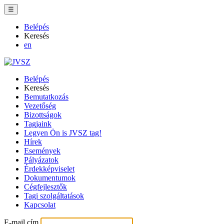
☰
Belépés
Keresés
en
Belépés
Keresés
Bemutatkozás
Vezetőség
Bizottságok
Tagjaink
Legyen Ön is JVSZ tag!
Hírek
Események
Pályázatok
Érdekképviselet
Dokumentumok
Cégfejlesztők
Tagi szolgáltatások
Kapcsolat
E-mail cím