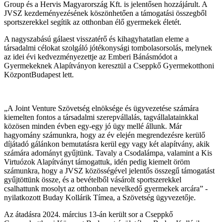
Group és a Hervis Magyarország Kft. is jelentősen hozzájárult. A
JVSZ kezdeményezésének köszönhetően a támogatási összegből
sportszerekkel segítik az otthonban élő gyermekek életét.
A nagyszabású gálaest visszatérő és kihagyhatatlan eleme a
társadalmi célokat szolgáló jótékonysági tombolasorsolás, melynek
az idei évi kedvezményezettje az Emberi Bánásmódot a
Gyermekeknek Alapítványon keresztül a Cseppkő Gyermekotthoni
KözpontBudapest lett.
„A Joint Venture Szövetség elnöksége és ügyvezetése számára
kiemelten fontos a társadalmi szerepvállalás, tagvállalatainkkal
közösen minden évben egy-egy jó ügy mellé állunk. Már
hagyomány számunkra, hogy az év elején megrendezésre kerülő
díjátadó gálánkon bemutatásra kerül egy vagy két alapítvány, akik
számára adományt gyűjtünk. Tavaly a Csodalámpa, valamint a Kis
Virtuózok Alapítványt támogattuk, idén pedig kiemelt öröm
számunkra, hogy a JVSZ közösségével jelentős összegű támogatást
gyűjtöttünk össze, és a bevételből vásárolt sportszerekkel
csalhattunk mosolyt az otthonban nevelkedő gyermekek arcára” -
nyilatkozott Buday Kollárik Tímea, a Szövetség ügyvezetője.
Az átadásra 2024. március 13-án került sor a Cseppkő