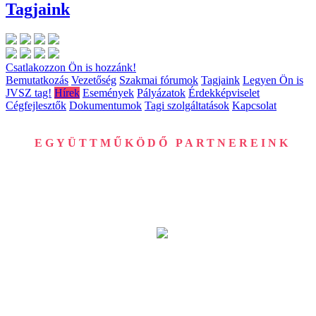
Tagjaink
Csatlakozzon Ön is hozzánk!
Bemutatkozás
Vezetőség
Szakmai fórumok
Tagjaink
Legyen Ön is
JVSZ tag!
Hírek
Események
Pályázatok
Érdekképviselet
Cégfejlesztők
Dokumentumok
Tagi szolgáltatások
Kapcsolat
EGYÜTTMŰKÖDŐ PARTNEREINK