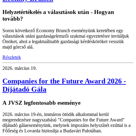
Helyzetértékelés a választások után - Hogyan
tovább?
Soron következő Economy Brunch eseményünk keretében egy
választások utáni gazdaságelemzői szakmai egyeztetésre invitáljuk
Önöket, ahol a legaktuálisabb gazdasági kérdésköröket vesszük
majd górcső alá.
Részletek
2026.
március 19.
Companies for the Future Award 2026 -
Díjátadó Gála
A JVSZ legfontosabb eseménye
2026. március 19-én, immáron ötödik alkalommal kerül
megrendezésre nagyszabású "Companies for the Future Award"
díjátadó gálaeseményünk, melynek impozáns helyszínét ezúttal is a
Főőrség és Lovarda biztosítja a Budavári Palotában.