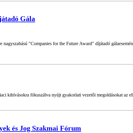
játadó Gála
e nagyszabású "Companies for the Future Award" díjátadó gálaesemény
 kihívásokra fókuszálva nyújt gyakorlati vezetői megoldásokat az elkö
gyek és Jog Szakmai Fórum