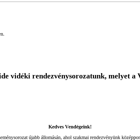
en.
Ride vidéki rendezvénysorozatunk, melyet 
Kedves Vendégeink!
énysorozat újabb állomásán, ahol szakmai rendezvényünk középpontjá