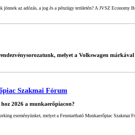
k jönnek az adózás, a jog és a pénzügy területén? A JVSZ Economy Bru
i rendezvénysorozatunk, melyet a Volkswagen márkával
őpiac Szakmai Fórum
t hoz 2026 a munkaerőpiacon?
working eseményünket, melyet a Fenntartható Munkaerőpiac Szakmai F