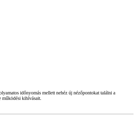
folyamatos időnyomás mellett nehéz új nézőpontokat találni a
 működési kihívásait.