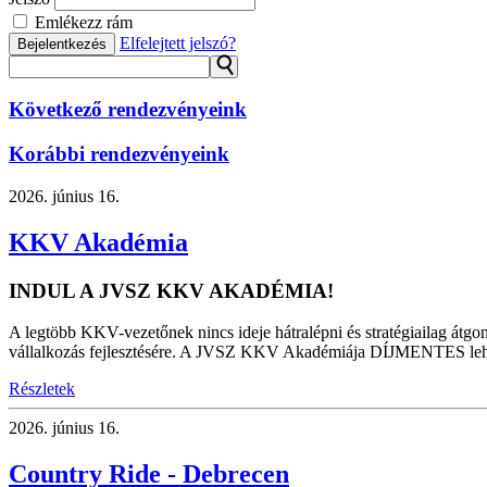
Emlékezz rám
Elfelejtett jelszó?
Bejelentkezés
⚲
Következő rendezvényeink
Korábbi rendezvényeink
2026.
június 16.
KKV Akadémia
INDUL A JVSZ KKV AKADÉMIA!
A legtöbb KKV-vezetőnek nincs ideje hátralépni és stratégiailag átgon
vállalkozás fejlesztésére. A JVSZ KKV Akadémiája DÍJMENTES lehetősé
Részletek
2026.
június 16.
Country Ride - Debrecen