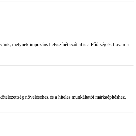
ünk, melynek impozáns helyszínét ezúttal is a Főőrség és Lovarda
telezettség növeléséhez és a hiteles munkáltatói márkaépítéshez.