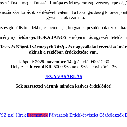
osszú távon meghatározzák Európa és Magyarország versenyképességé
nanszírozási források kérdésével, valamint a hazai gazdaság kitörési po
nagyvállalatok számára.
ós és globális trendekbe, és bemutatja, hogyan kapcsolódnak ezek a haz
mény nyitóelőadója:
BÓKA JÁNOS
, európai uniós ügyekért felelős m
ves és Nógrád vármegyék közép- és nagyvállalati vezetői számára
akinek a régióban érdekeltsége van.
Időpont:
2025. november 14.
(péntek) 9:00-12:30
Helyszín:
Juvenal Kft.
5000 Szolnok, Széchenyi körút. 26.
JEGYVÁSÁRLÁS
Sok szeretettel várunk minden kedves érdeklődőt!
VSZ tag!
Hírek
Események
Pályázatok
Érdekképviselet
Cégfejlesztők