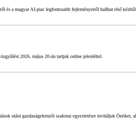
ől és a magyar AI-piac legfontosabb fejleményeiről hallhat első kézből
özgyűlést 2026. május 20-án tartjuk online jelenléttel.
?
ok utáni gazdaságelemzői szakmai egyeztetésre invitáljuk Önöket, ah