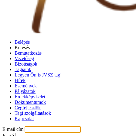
Belépés
Keresés
Bemutatkozás
Vezetőség
Bizottságok
Tagjaink
Legyen Ön is JVSZ tag!
Hírek
Események
Pályázatok
Érdekképviselet
Dokumentumok
Cégfejlesztők
Tagi szolgáltatások
Kapcsolat
E-mail cím
Jelszó