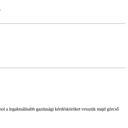
.
ol a legaktuálisabb gazdasági kérdésköröket vesszük majd górcső