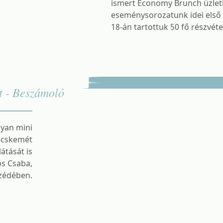
ismert Economy Brunch üzleti
eseménysorozatunk idei első 
18-án tartottuk 50 fő részvéte
t - Beszámoló
lyan mini
ecskemét
átását is
os Csaba,
szédében.