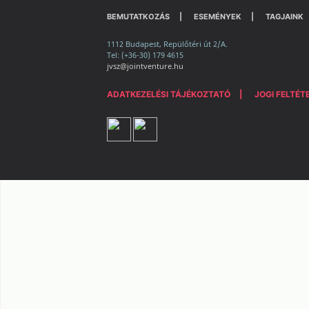
BEMUTATKOZÁS
ESEMÉNYEK
TAGJAINK
1112 Budapest, Repülőtéri út 2/A.
Tel: (+36-30) 179 4615
jvsz@jointventure.hu
ADATKEZELÉSI TÁJÉKOZTATÓ
JOGI FELTÉT