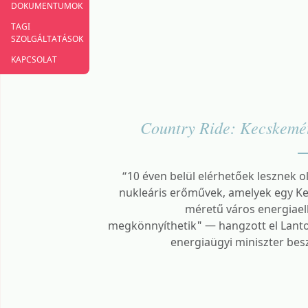
DOKUMENTUMOK
TAGI
SZOLGÁLTATÁSOK
KAPCSOLAT
Country Ride: Kecskemé
“10 éven belül elérhetőek lesznek o
nukleáris erőművek, amelyek egy K
méretű város energiaell
megkönnyíthetik" — hangzott el Lant
energiaügyi miniszter be