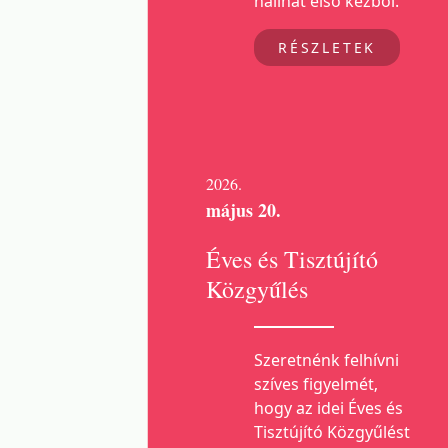
hallhat első kézből.
RÉSZLETEK
2026.
május 20.
Éves és Tisztújító
Közgyűlés
Szeretnénk felhívni
szíves figyelmét,
hogy az idei Éves és
Tisztújító Közgyűlést