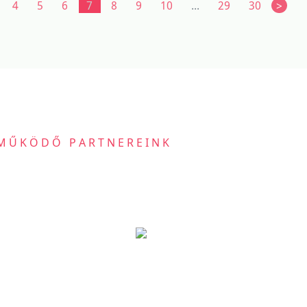
4
5
6
7
8
9
10
...
29
30
>
MŰKÖDŐ PARTNEREINK