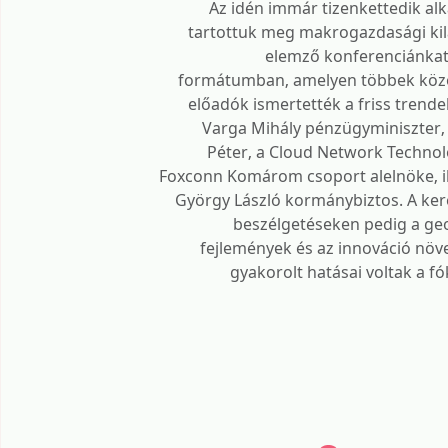
Az idén immár tizenkettedik a
tartottuk meg makrogazdasági kil
elemző konferenciánkat
formátumban, amelyen többek közö
előadók ismertették a friss trende
Varga Mihály pénzügyminiszter, 
Péter, a Cloud Network Technolo
Foxconn Komárom csoport alelnöke, il
György László kormánybiztos. A ker
beszélgetéseken pedig a geo
fejlemények és az innováció nö
gyakorolt hatásai voltak a f