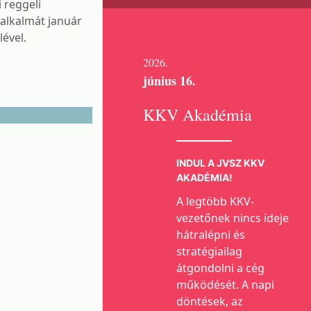
 reggeli
alkalmát január
lével.
2026.
június 16.
KKV Akadémia
INDUL A JVSZ KKV
AKADÉMIA!
A legtöbb KKV-
vezetőnek nincs ideje
hátralépni és
stratégiailag
átgondolni a cég
működését. A napi
döntések, az