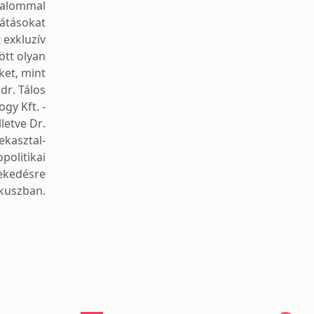
lkalommal
átásokat
 exkluzív
tt olyan
ket, mint
dr. Tálos
gy Kft. -
letve Dr.
ekasztal-
politikai
vekedésre
ókuszban.