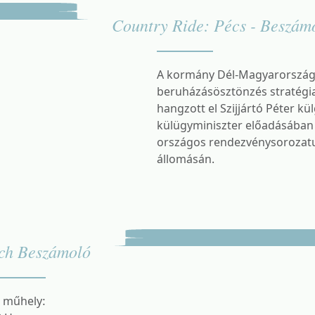
Country Ride: Pécs - Beszám
A kormány Dél-Magyarországra
beruházásösztönzés stratégiai
hangzott el Szijjártó Péter kü
külügyminiszter előadásában
országos rendezvénysorozat
állomásán.
ch Beszámoló
 műhely: