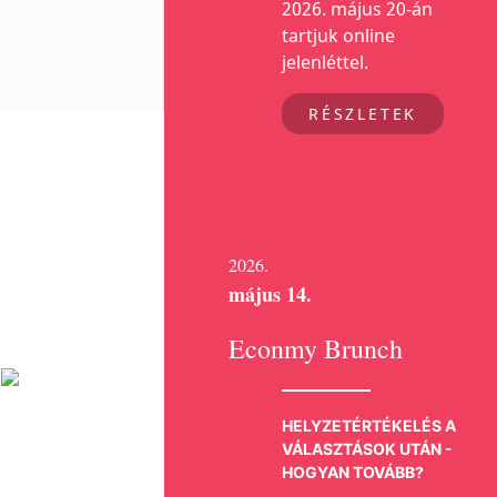
2026. május 20-án
tartjuk online
jelenléttel.
RÉSZLETEK
2026.
május 14.
Econmy Brunch
HELYZETÉRTÉKELÉS A
VÁLASZTÁSOK UTÁN -
HOGYAN TOVÁBB?