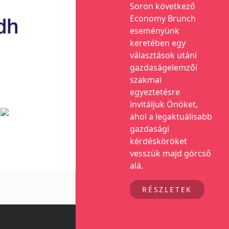
Soron következő
Economy Brunch
eseményünk
keretében egy
választások utáni
gazdaságelemzői
szakmai
egyeztetésre
invitáljuk Önöket,
ahol a legaktuálisabb
gazdasági
kérdésköröket
vesszük majd górcső
alá.
RÉSZLETEK