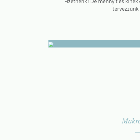
Fizetnénk! De mennyit és kine
tervezzünk
Makro