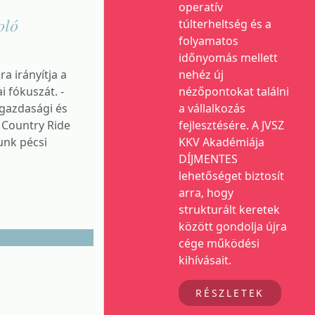
operatív
oló
túlterheltség és a
folyamatos
időnyomás mellett
 irányítja a
nehéz új
 fókuszát. -
nézőpontokat találni
lgazdasági és
a vállalkozás
 Country Ride
fejlesztésére. A JVSZ
unk pécsi
KKV Akadémiája
DÍJMENTES
lehetőséget biztosít
arra, hogy
strukturált keretek
között gondolja újra
cége működési
kihívásait.
RÉSZLETEK