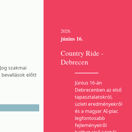
2026.
június 16.
Country Ride -
Debrecen
 Jog szakmai
 bevallások előtt
Június 16-án
Debrecenben az első
tapasztalatokról,
üzleti eredményekről
és a magyar AI-piac
legfontosabb
fejleményeiről