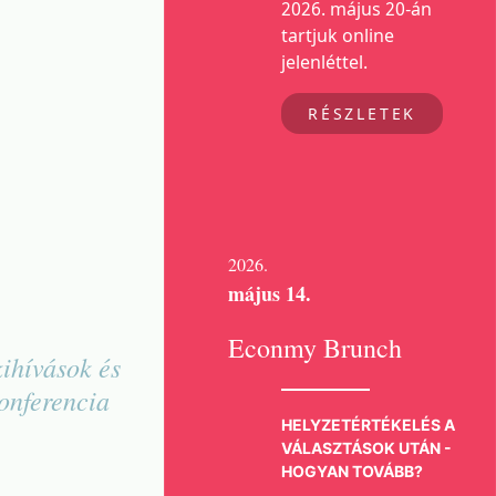
2026. május 20-án
tartjuk online
jelenléttel.
RÉSZLETEK
2026.
május 14.
Econmy Brunch
ihívások és
onferencia
HELYZETÉRTÉKELÉS A
VÁLASZTÁSOK UTÁN -
HOGYAN TOVÁBB?