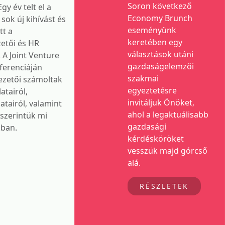
Soron következő
gy év telt el a
Economy Brunch
sok új kihívást és
eseményünk
tt a
keretében egy
zetői és HR
választások utáni
 A Joint Venture
gazdaságelemzői
ferenciáján
szakmai
ezetői számoltak
egyeztetésre
atairól,
invitáljuk Önöket,
atairól, valamint
ahol a legaktuálisabb
 szerintük mi
gazdasági
kban.
kérdésköröket
vesszük majd górcső
alá.
RÉSZLETEK