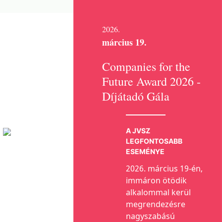
2026.
március 19.
Companies for the
Future Award 2026 -
Díjátadó Gála
A JVSZ
LEGFONTOSABB
ESEMÉNYE
2026. március 19-én,
immáron ötödik
alkalommal kerül
megrendezésre
nagyszabású