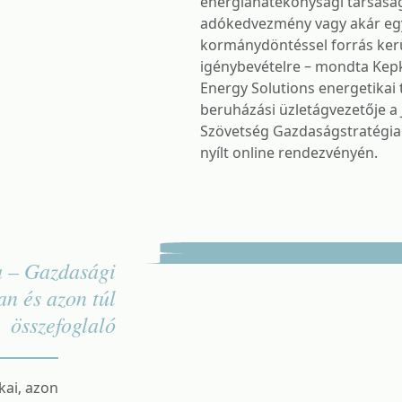
energiahatékonysági társasá
adókedvezmény vagy akár eg
kormánydöntéssel forrás ker
igénybevételre – mondta Kepk
Energy Solutions energetikai
beruházási üzletágvezetője a 
Szövetség Gazdaságstratégia
nyílt online rendezvényén.
a – Gazdasági
n és azon túl
összefoglaló
kai, azon