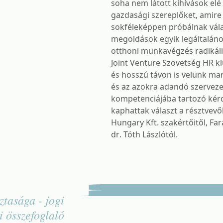
soha nem látott kihívások elé á
gazdasági szereplőket, amire
sokféleképpen próbálnak vála
megoldások egyik legáltalán
otthoni munkavégzés radikális
Joint Venture Szövetség HR k
és hosszú távon is velünk ma
és az azokra adandó szervezet
kompetenciájába tartozó kér
kaphattak választ a résztvev
Hungary Kft. szakértőitől, Far
dr. Tóth Lászlótól.
ztasága - jogi
i összefoglaló