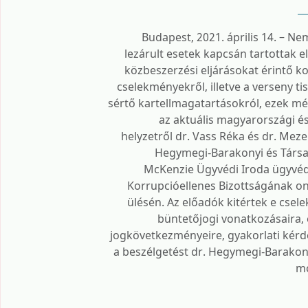
Budapest, 2021. április 14. – N
lezárult esetek kapcsán tartottak e
közbeszerzési eljárásokat érintő k
cselekményekről, illetve a verseny ti
sértő kartellmagatartásokról, ezek mé
az aktuális magyarországi é
helyzetről dr. Vass Réka és dr. Mezei
Hegymegi-Barakonyi és Társa
McKenzie Ügyvédi Iroda ügyvéd
Korrupcióellenes Bizottságának onl
ülésén. Az előadók kitértek e cse
büntetőjogi vonatkozásaira,
jogkövetkezményeire, gyakorlati kérdé
a beszélgetést dr. Hegymegi-Barakon
mo