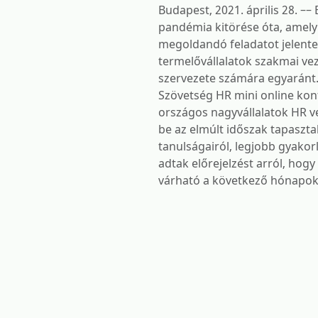
Budapest, 2021. április 28. –– E
pandémia kitörése óta, amely 
megoldandó feladatot jelente
termelővállalatok szakmai ve
szervezete számára egyaránt.
Szövetség HR mini online kon
országos nagyvállalatok HR v
be az elmúlt időszak tapasztal
tanulságairól, legjobb gyakorl
adtak előrejelzést arról, hogy
várható a következő hónapo