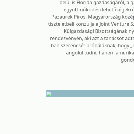
belül is Florida gazdaságáról, a 
együttműködési lehetőségekrő
Pazaurek Piros, Magyarország közép
tiszteletbeli konzulja a Joint Venture 
Külgazdasági Bizottságának nyí
rendezvényén, aki azt a tanácsot adt
ban szerencsét próbálóknak, hogy „
angolul tudni, hanem amerikaiu
gondo