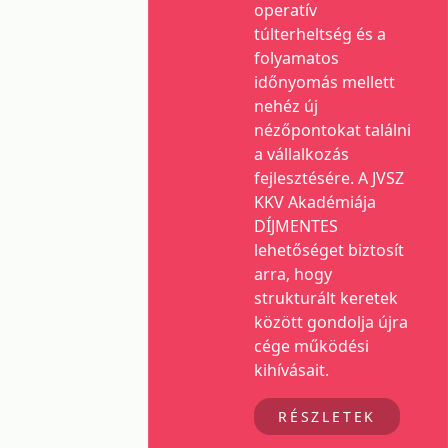
operatív
túlterheltség és a
folyamatos
időnyomás mellett
nehéz új
nézőpontokat találni
a vállalkozás
fejlesztésére. A JVSZ
KKV Akadémiája
DÍJMENTES
lehetőséget biztosít
arra, hogy
strukturált keretek
között gondolja újra
cége működési
kihívásait.
RÉSZLETEK