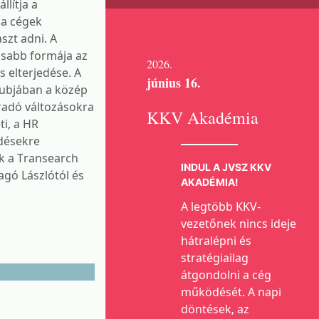
llítja a
 a cégek
szt adni. A
osabb formája az
2026.
 elterjedése. A
június 16.
lubjában a közép
radó változásokra
KKV Akadémia
i, a HR
désekre
ők a Transearch
INDUL A JVSZ KKV
agó Lászlótól és
AKADÉMIA!
A legtöbb KKV-
vezetőnek nincs ideje
hátralépni és
stratégiailag
átgondolni a cég
működését. A napi
döntések, az