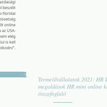
gazdasági
l beszélt
-floridai
Szövetség
lt online
a az USA-
nem elég
l is kell
lkodni”.
Termelővállalatok 2021: HR k
megoldások HR mini online k
összefoglaló