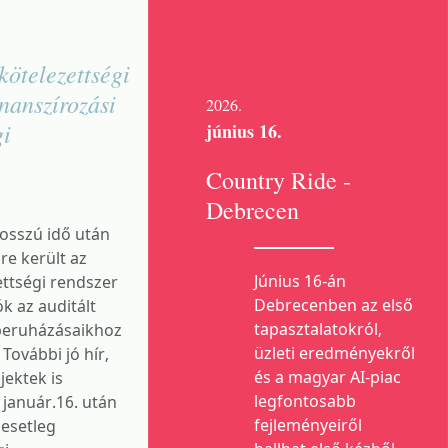
kötelezettségi
nanszírozási
2026.
gi
június 16.
Country Ride -
Debrecen
Hosszú idő után
e került az
Június 16-án
ttségi rendszer
Debrecenben az első
ók az auditált
tapasztalatokról,
beruházásaikhoz
üzleti eredményekről
További jó hír,
és a magyar AI-piac
jektek is
legfontosabb
január.16. után
fejleményeiről
 esetleg