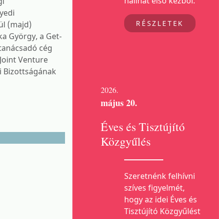
hallhat első kézből.
gi
yedi
RÉSZLETEK
ül (majd)
a György, a Get-
 tanácsadó cég
Joint Venture
i Bizottságának
2026.
május 20.
Éves és Tisztújító
Közgyűlés
Szeretnénk felhívni
szíves figyelmét,
hogy az idei Éves és
Tisztújító Közgyűlést