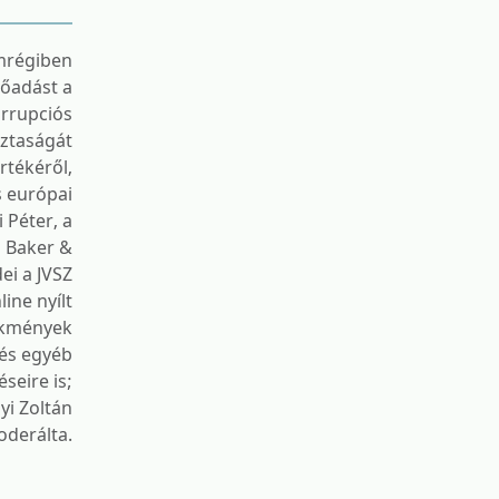
emrégiben
lőadást a
orrupciós
sztaságát
rtékéről,
s európai
 Péter, a
 Baker &
ei a JVSZ
ine nyílt
lekmények
 és egyéb
seire is;
yi Zoltán
derálta.