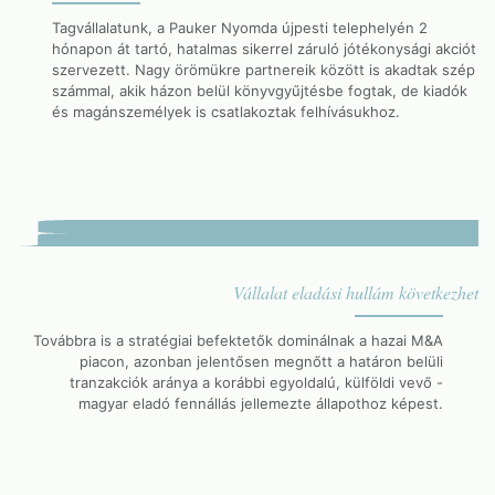
Tagvállalatunk, a Pauker Nyomda újpesti telephelyén 2
hónapon át tartó, hatalmas sikerrel záruló jótékonysági akciót
szervezett. Nagy örömükre partnereik között is akadtak szép
számmal, akik házon belül könyvgyűjtésbe fogtak, de kiadók
és magánszemélyek is csatlakoztak felhívásukhoz.
Vállalat eladási hullám következhet
Továbbra is a stratégiai befektetők dominálnak a hazai M&A
piacon, azonban jelentősen megnőtt a határon belüli
tranzakciók aránya a korábbi egyoldalú, külföldi vevő -
magyar eladó fennállás jellemezte állapothoz képest.