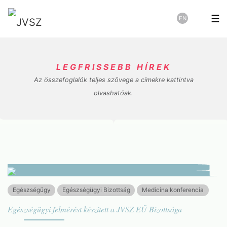
☰
EN
LEGFRISSEBB HÍREK
Az összefoglalók teljes szövege a címekre kattintva
olvashatóak.
Egészségügy
Egészségügyi Bizottság
Medicina konferencia
Egészségügyi felmérést készített a JVSZ EÜ Bizottsága