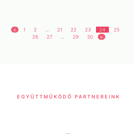
<
1
2
...
21
22
23
24
25
26
27
...
29
30
>
EGYÜTTMŰKÖDŐ PARTNEREINK