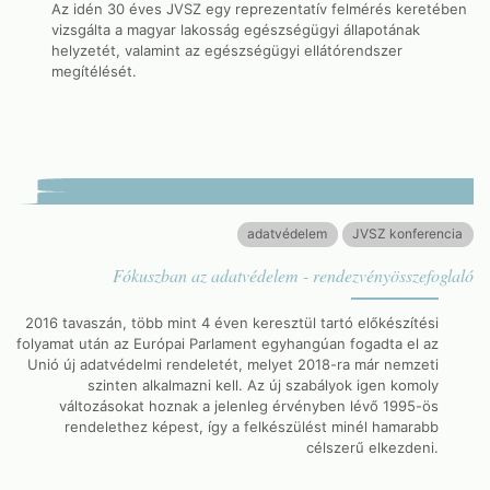
Az idén 30 éves JVSZ egy reprezentatív felmérés keretében
vizsgálta a magyar lakosság egészségügyi állapotának
helyzetét, valamint az egészségügyi ellátórendszer
megítélését.
adatvédelem
JVSZ konferencia
Fókuszban az adatvédelem - rendezvényösszefoglaló
2016 tavaszán, több mint 4 éven keresztül tartó előkészítési
folyamat után az Európai Parlament egyhangúan fogadta el az
Unió új adatvédelmi rendeletét, melyet 2018-ra már nemzeti
szinten alkalmazni kell. Az új szabályok igen komoly
változásokat hoznak a jelenleg érvényben lévő 1995-ös
rendelethez képest, így a felkészülést minél hamarabb
célszerű elkezdeni.