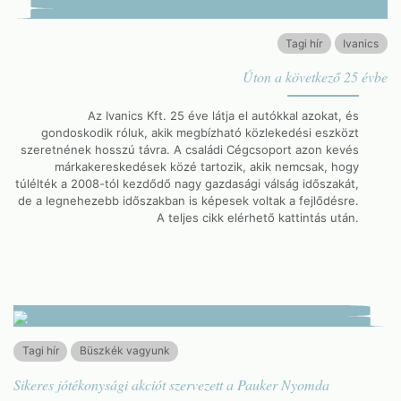
Tagi hír
Ivanics
Úton a következő 25 évbe
Az Ivanics Kft. 25 éve látja el autókkal azokat, és
gondoskodik róluk, akik megbízható közlekedési eszközt
szeretnének hosszú távra. A családi Cégcsoport azon kevés
márkakereskedések közé tartozik, akik nemcsak, hogy
túlélték a 2008-tól kezdődő nagy gazdasági válság időszakát,
de a legnehezebb időszakban is képesek voltak a fejlődésre.
A teljes cikk elérhető kattintás után.
Tagi hír
Büszkék vagyunk
Sikeres jótékonysági akciót szervezett a Pauker Nyomda