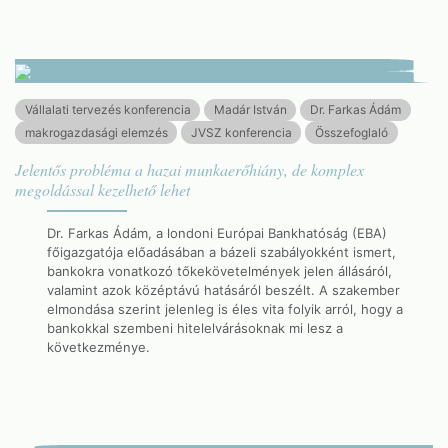
Vállalati tervezés konferencia
Madár István
Dr. Farkas Ádám
makrogazdasági elemzés
JVSZ konferencia
Összefoglaló
Jelentős probléma a hazai munkaerőhiány, de komplex
megoldással kezelhető lehet
Dr. Farkas Ádám, a londoni Európai Bankhatóság (EBA)
főigazgatója előadásában a bázeli szabályokként ismert,
bankokra vonatkozó tőkekövetelmények jelen állásáról,
valamint azok középtávú hatásáról beszélt. A szakember
elmondása szerint jelenleg is éles vita folyik arról, hogy a
bankokkal szembeni hitelelvárásoknak mi lesz a
következménye.