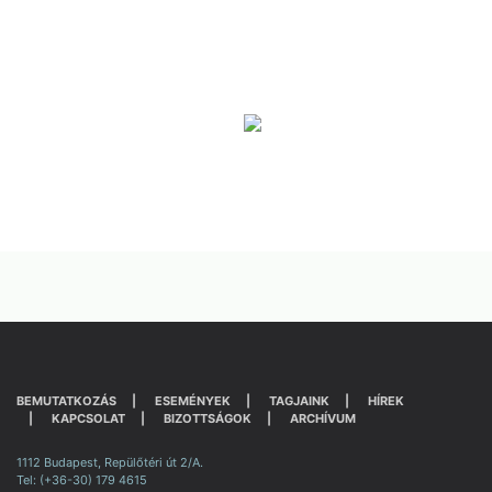
BEMUTATKOZÁS
ESEMÉNYEK
TAGJAINK
HÍREK
KAPCSOLAT
BIZOTTSÁGOK
ARCHÍVUM
1112 Budapest, Repülőtéri út 2/A.
Tel: (+36-30) 179 4615