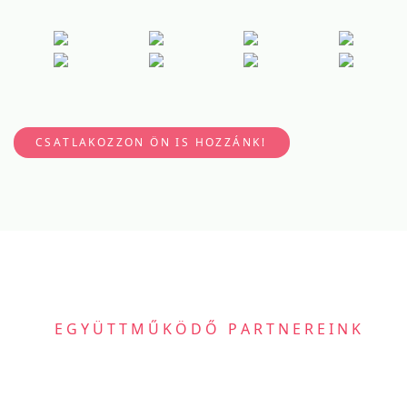
CSATLAKOZZON ÖN IS HOZZÁNK!
EGYÜTTMŰKÖDŐ PARTNEREINK