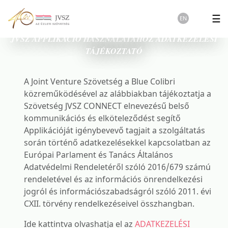
☰
EN
JVSZ APPLIKÁCIÓ HASZNÁLATÁHOZ ADATKEZELÉSI
TÁJÉKOZTATÓ
A Joint Venture Szövetség a Blue Colibri
közreműködésével az alábbiakban tájékoztatja a
Szövetség JVSZ CONNECT elnevezésű belső
kommunikációs és elköteleződést segítő
Applikációját igénybevevő tagjait a szolgáltatás
során történő adatkezelésekkel kapcsolatban az
Európai Parlament és Tanács Általános
Adatvédelmi Rendeletéről szóló 2016/679 számú
rendeletével és az információs önrendelkezési
jogról és információszabadságról szóló 2011. évi
CXII. törvény rendelkezéseivel összhangban.
Ide kattintva olvashatja el az
ADATKEZELÉSI