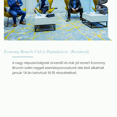
Economy Brunch // AI és Digitalizáció - Beszámoló
A nagy népszerűségnek örvendő és már jól ismert Economy
Brunch üzleti reggeli eseménysorozatunk idei első alkalmát
január 18-án tartottuk 50 fő részvételével.