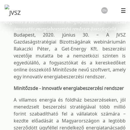
☰
EN
Megoldás a kiszámíthatatlan energiapiacokra – Minitőzsde
innovatív energiabeszerzési rendszer összefoglaló
Budapest, 2020. június 30. – A JVSZ
Gazdaságstratégiai Bizottságának webináriumán
Rakaczki Péter, a Get-Energy Kft. beszerzési
vezetője mutatta be a nemzetközi szinten is
egyedülálló, a fogyasztókat és a kereskedőket
online összekötő Minitőzsde nevű szoftvert, amely
egy innovatív energiabeszerzési rendszer.
Minitőzsde - innovatív energiabeszerzési rendszer
A villamos energia és földház beszerzéseken, jól
menedzselt beszerzési stratégiával több millió
forint szabadítható fel a vállalatok számára –
kezdte előadását a Magyarországon a legtöbb
szerződött ügyféllel rendelkező energiatanácsadó