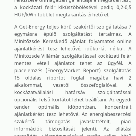
rendszere önmagában garantálja a megtakarítást,
a kockázati felár kiküszöbölésével pedig 0,2-0,5
HUF/kWh többlet megtakarítás érhető el.
A Get-Energy teljes körű szakértői szolgáltatása 7
egymásra épülő szolgáltatást tartalmaz. A
Minitőzsde Kereskedő ajánlat folyamatos online
ajánlatkérést tesz lehetővé, időkorlát nélkül. A
Minitőzsde Villámár szolgáltatással kockázati felár
mentes vételi ajánlatot tehet az ügyfél. A
piacelemzés (EnergyMarket Report) szolgáltatás
15 oldalas riportot foglal magába havi 2
alkalommal, vezetői összefoglalóval. A
kockázatvállalási határsáv szolgáltatással
opcionális felső korlátot lehet beállítani. Az egyedi
tender optimális időpontban, koncentrált
ajánlatkérést tesz lehetővé. Az energiabeszerzési
szakértői támogatás javaslattételt, piaci
információk biztosítását jelenti. Az ellátási