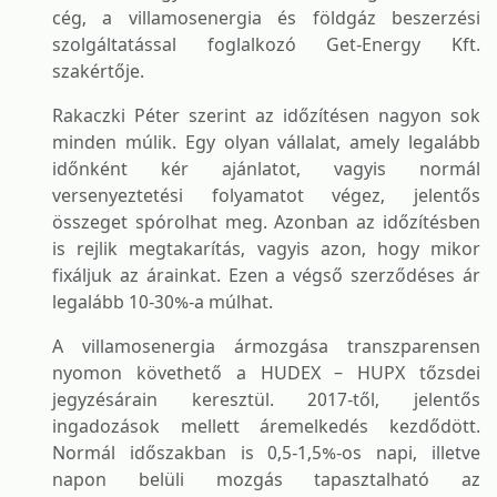
cég, a villamosenergia és földgáz beszerzési
szolgáltatással foglalkozó Get-Energy Kft.
szakértője.
Rakaczki Péter szerint az időzítésen nagyon sok
minden múlik. Egy olyan vállalat, amely legalább
időnként kér ajánlatot, vagyis normál
versenyeztetési folyamatot végez, jelentős
összeget spórolhat meg. Azonban az időzítésben
is rejlik megtakarítás, vagyis azon, hogy mikor
fixáljuk az árainkat. Ezen a végső szerződéses ár
legalább 10-30%-a múlhat.
A villamosenergia ármozgása transzparensen
nyomon követhető a HUDEX – HUPX tőzsdei
jegyzésárain keresztül. 2017-től, jelentős
ingadozások mellett áremelkedés kezdődött.
Normál időszakban is 0,5-1,5%-os napi, illetve
napon belüli mozgás tapasztalható az