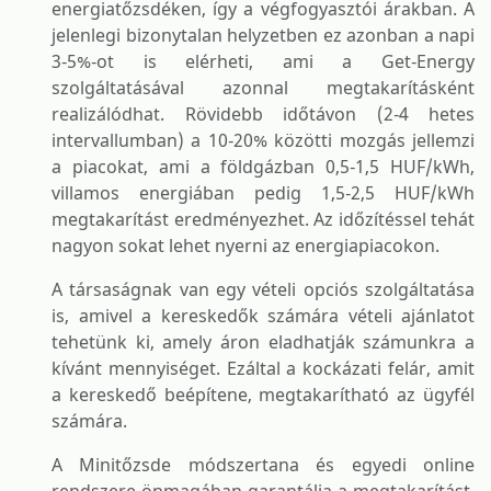
energiatőzsdéken, így a végfogyasztói árakban. A
jelenlegi bizonytalan helyzetben ez azonban a napi
3-5%-ot is elérheti, ami a Get-Energy
szolgáltatásával azonnal megtakarításként
realizálódhat. Rövidebb időtávon (2-4 hetes
intervallumban) a 10-20% közötti mozgás jellemzi
a piacokat, ami a földgázban 0,5-1,5 HUF/kWh,
villamos energiában pedig 1,5-2,5 HUF/kWh
megtakarítást eredményezhet. Az időzítéssel tehát
nagyon sokat lehet nyerni az energiapiacokon.
A társaságnak van egy vételi opciós szolgáltatása
is, amivel a kereskedők számára vételi ajánlatot
tehetünk ki, amely áron eladhatják számunkra a
kívánt mennyiséget. Ezáltal a kockázati felár, amit
a kereskedő beépítene, megtakarítható az ügyfél
számára.
A Minitőzsde módszertana és egyedi online