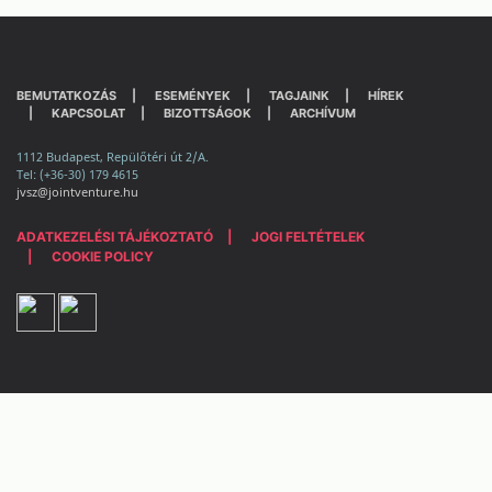
BEMUTATKOZÁS
ESEMÉNYEK
TAGJAINK
HÍREK
KAPCSOLAT
BIZOTTSÁGOK
ARCHÍVUM
1112 Budapest, Repülőtéri út 2/A.
Tel: (+36-30) 179 4615
jvsz@jointventure.hu
ADATKEZELÉSI TÁJÉKOZTATÓ
JOGI FELTÉTELEK
COOKIE POLICY