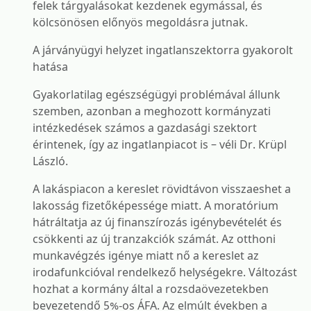
felek tárgyalásokat kezdenek egymással, és
kölcsönösen előnyös megoldásra jutnak.
A járványügyi helyzet ingatlanszektorra gyakorolt
hatása
Gyakorlatilag egészségügyi problémával állunk
szemben, azonban a meghozott kormányzati
intézkedések számos a gazdasági szektort
érintenek, így az ingatlanpiacot is – véli Dr. Krüpl
László.
A lakáspiacon a kereslet rövidtávon visszaeshet a
lakosság fizetőképessége miatt. A moratórium
hátráltatja az új finanszírozás igénybevételét és
csökkenti az új tranzakciók számát. Az otthoni
munkavégzés igénye miatt nő a kereslet az
irodafunkcióval rendelkező helységekre. Változást
hozhat a kormány által a rozsdaövezetekben
bevezetendő 5%-os ÁFA. Az elmúlt években a