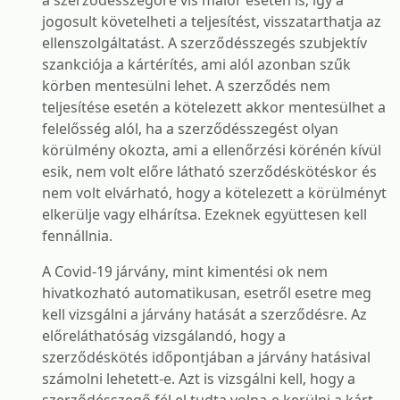
a szerződésszegőre vis maior esetén is, így a
jogosult követelheti a teljesítést, visszatarthatja az
ellenszolgáltatást. A szerződésszegés szubjektív
szankciója a kártérítés, ami alól azonban szűk
körben mentesülni lehet. A szerződés nem
teljesítése esetén a kötelezett akkor mentesülhet a
felelősség alól, ha a szerződésszegést olyan
körülmény okozta, ami a ellenőrzési körénén kívül
esik, nem volt előre látható szerződéskötéskor és
nem volt elvárható, hogy a kötelezett a körülményt
elkerülje vagy elhárítsa. Ezeknek együttesen kell
fennállnia.
A Covid-19 járvány, mint kimentési ok nem
hivatkozható automatikusan, esetről esetre meg
kell vizsgálni a járvány hatását a szerződésre. Az
előreláthatóság vizsgálandó, hogy a
szerződéskötés időpontjában a járvány hatásival
számolni lehetett-e. Azt is vizsgálni kell, hogy a