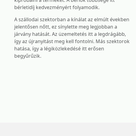
kipróbálni a terméket. A bérlők többsége itt
bérletidíj kedvezményért folyamodik.
A szállodai szektorban a kínálat az elmúlt években
jelentősen nőtt, ez sínylette meg legjobban a
járvány hatását. Az üzemeltetés itt a legdrágább,
így az újranyitást meg kell fontolni. Más szektorok
hatása, így a légiközlekedésé itt erősen
begyűrűzik.