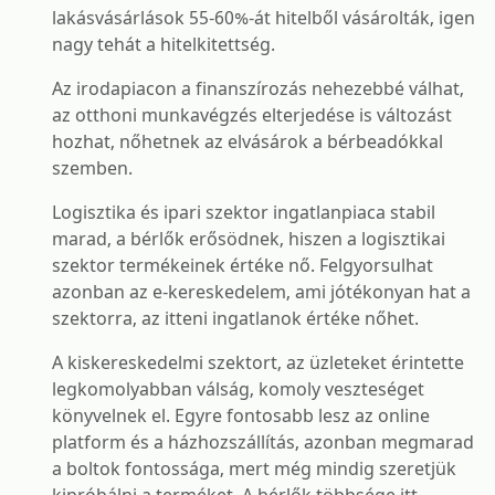
lakásvásárlások 55-60%-át hitelből vásárolták, igen
nagy tehát a hitelkitettség.
Az irodapiacon a finanszírozás nehezebbé válhat,
az otthoni munkavégzés elterjedése is változást
hozhat, nőhetnek az elvásárok a bérbeadókkal
szemben.
Logisztika és ipari szektor ingatlanpiaca stabil
marad, a bérlők erősödnek, hiszen a logisztikai
szektor termékeinek értéke nő. Felgyorsulhat
azonban az e-kereskedelem, ami jótékonyan hat a
szektorra, az itteni ingatlanok értéke nőhet.
A kiskereskedelmi szektort, az üzleteket érintette
legkomolyabban válság, komoly veszteséget
könyvelnek el. Egyre fontosabb lesz az online
platform és a házhozszállítás, azonban megmarad
a boltok fontossága, mert még mindig szeretjük