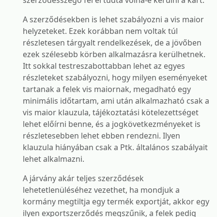
szerződésszegő fél el tudta volna-e kerülni a kárt.
A szerződésekben is lehet szabályozni a vis maior
helyzeteket. Ezek korábban nem voltak túl
részletesen tárgyalt rendelkezések, de a jövőben
ezek szélesebb körben alkalmazásra kerülhetnek.
Itt sokkal testreszabottabban lehet az egyes
részleteket szabályozni, hogy milyen eseményeket
tartanak a felek vis maiornak, megadható egy
minimális időtartam, ami után alkalmazható csak a
vis maior klauzula, tájékoztatási kötelezettséget
lehet előírni benne, és a jogkövetkezményeket is
részletesebben lehet ebben rendezni. Ilyen
klauzula hiányában csak a Ptk. általános szabályait
lehet alkalmazni.
A járvány akár teljes szerződések
lehetetlenüléséhez vezethet, ha mondjuk a
kormány megtiltja egy termék exportját, akkor egy
ilyen exportszerződés megszűnik, a felek pedig