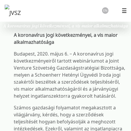
☰
EN
A koronavírus jogi következményei, a vis maior alkalmazhatósága
A koronavírus jogi következményei, a vis maior
alkalmazhatósága
Budapest, 2020. május 6. – A koronavírus jogi
következményeiről tartott webináriumot a Joint
Venture Szövetség Gazdaságstratégiai Bizottsága,
melyen a Schoenherr Hetényi Ügyvédi Iroda jogi
szakértői beszéltek a szerződések teljesítéséről,
vis maior alkalmazhatóságáról és a járványügyi
helyzet ingatlanszektorra gyakorolt hatásáról.
Számos gazdasági folyamatot megakasztott a
világjárvány, kérdés, hogy a szerződések
teljesítését hogyan befolyásolják a meghozott
intézkedések. Ezekről, valamint az ingatlanpiacra