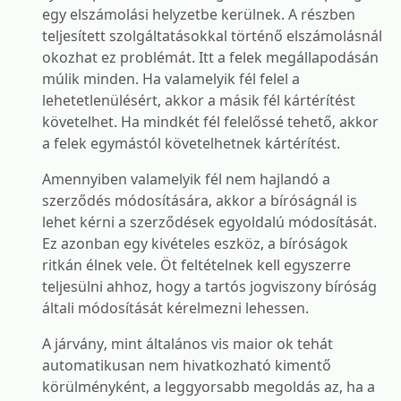
egy elszámolási helyzetbe kerülnek. A részben
teljesített szolgáltatásokkal történő elszámolásnál
okozhat ez problémát. Itt a felek megállapodásán
múlik minden. Ha valamelyik fél felel a
lehetetlenülésért, akkor a másik fél kártérítést
követelhet. Ha mindkét fél felelőssé tehető, akkor
a felek egymástól követelhetnek kártérítést.
Amennyiben valamelyik fél nem hajlandó a
szerződés módosítására, akkor a bíróságnál is
lehet kérni a szerződések egyoldalú módosítását.
Ez azonban egy kivételes eszköz, a bíróságok
ritkán élnek vele. Öt feltételnek kell egyszerre
teljesülni ahhoz, hogy a tartós jogviszony bíróság
általi módosítását kérelmezni lehessen.
A járvány, mint általános vis maior ok tehát
automatikusan nem hivatkozható kimentő
körülményként, a leggyorsabb megoldás az, ha a