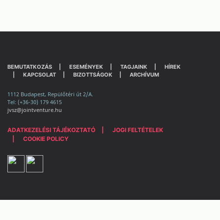
BEMUTATKOZÁS
ESEMÉNYEK
TAGJAINK
HÍREK
KAPCSOLAT
BIZOTTSÁGOK
ARCHÍVUM
1112 Budapest, Repülőtéri út 2/A.
Tel: (+36-30) 179 4615
jvsz@jointventure.hu
ADATKEZELÉSI TÁJÉKOZTATÓ
JOGI FELTÉTELEK
COOKIE POLICY