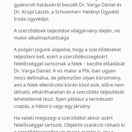
gyakorolt hatásokról beszélt Dr. Varga Dániel és
Dr. Krüpl László, a Schoenherr Hetényi Ügyvédi
Iroda ügyvédjei.
A szerződések teljesítése világjárvány idején, vis
maior alkalmazhatósága
A polgári jogunk alapelve, hogy a szerződéseket
teljesíteni kell, ezért a szerződésszegésért
felelősséggel tartoznak a felek – kezdte előadását
Dr. Varga Dániel. A vis maior a Ptk.-ban ugyan
nincs definiálva, de jellemzően olyan körülmény,
ami a felek ellenőrzési körén kívül esik, előre nem
látható, elháríthatatlan és a szerződés teljesítését
lehetetlenné teszi. Ilyen például a természeti
csapás, a háború vagy egy járvány.
Ha valaki megszegi a szerződést akkor azért
felelősséggel tartozik. Objektív szankció róható ki