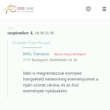
☰
EN
2025.
szeptember 4.
18:30-21:30
Őszindító Üzleti Pezsgés
MOL Campus
Nézze meg a térképen!
1117 Budapest, Dombóvári út 28.
Idén is megrendezzük könnyed
hangvételű networking eseményünket a
nyári szünet zárása, és az őszi
események nyitásaként.