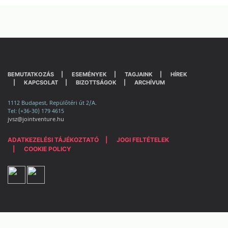
BEMUTATKOZÁS
ESEMÉNYEK
TAGJAINK
HÍREK
KAPCSOLAT
BIZOTTSÁGOK
ARCHÍVUM
1112 Budapest, Repülőtéri út 2/A.
Tel: (+36-30) 179 4615
jvsz@jointventure.hu
ADATKEZELÉSI TÁJÉKOZTATÓ
JOGI FELTÉTELEK
COOKIE POLICY