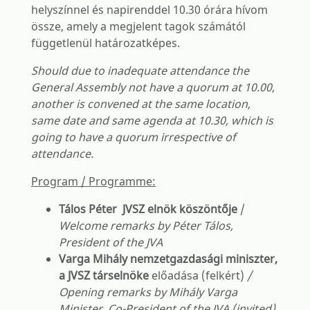
helyszínnel és napirenddel 10.30 órára hívom
össze, amely a megjelent tagok számától
függetlenül határozatképes.
Should due to inadequate attendance the
General Assembly not have a quorum at 10.00,
another is convened at the same location,
same date and same agenda at 10.30, which is
going to have a quorum irrespective of
attendance.
Program / Programme:
Tálos Péter JVSZ elnök köszöntője
/
Welcome remarks by Péter Tálos,
President of the JVA
Varga Mihály nemzetgazdasági miniszter,
a JVSZ társelnöke
előadása (felkért)
/
Opening remarks by Mihály Varga
Minister, Co-President of the JVA (invited)