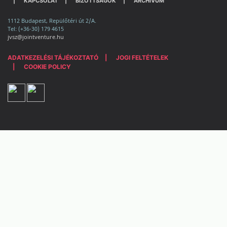
KAPCSOLAT
BIZOTTSÁGOK
ARCHÍVUM
1112 Budapest, Repülőtéri út 2/A.
Tel: (+36-30) 179 4615
jvsz@jointventure.hu
ADATKEZELÉSI TÁJÉKOZTATÓ
JOGI FELTÉTELEK
COOKIE POLICY