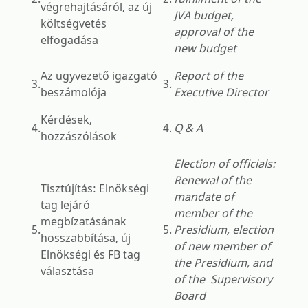
végrehajtásáról, az új
JVA budget,
költségvetés
approval of the
elfogadása
new budget
Az ügyvezető igazgató
Report of the
3.
3.
beszámolója
Executive Director
Kérdések,
4.
4.
Q & A
hozzászólások
Election of officials:
Renewal of the
Tisztújítás: Elnökségi
mandate of
tag lejáró
member of the
megbízatásának
5.
5.
Presidium, election
hosszabbítása, új
of new member of
Elnökségi és FB tag
the Presidium, and
választása
of the Supervisory
Board