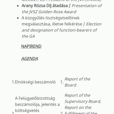
Arany Rózsa Díj átadása /
Presentation of
the JVSZ Golden Rose Award
A közgyűlés tisztségviselőinek
megválasztása, illetve felkérése /
E
lection
and designation of function-bearers of
the GA
NAPIREND
AGENDA
Report of the
1.
Elnökségi beszámoló
1.
Board
Report of the
A Felügyelőbizottság
Supervisory Board,
beszámolója, jelentés a
Report on the
költségvetés
2.
2.
fulfillment of the