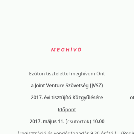
MEGHÍVÓ
Ezúton tisztelettel meghívom Önt
a Joint Venture Szövetség (JVSZ)
2017. évi tisztújító Közgyűlésére
o
Időpont
2017. május 11.
(csütörtök)
10.00
(regisztráció és vendégfogadás 9.30 órától)
(Regi