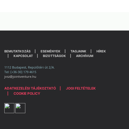
BEMUTATKOZÁS
ESEMÉNYEK
TAGJAINK
HÍREK
KAPCSOLAT
BIZOTTSÁGOK
ARCHÍVUM
1112 Budapest, Repülőtéri út 2/A.
Tel: (+36-30) 179 4615
jvsz@jointventure.hu
ADATKEZELÉSI TÁJÉKOZTATÓ
JOGI FELTÉTELEK
COOKIE POLICY