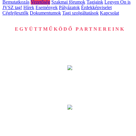
Bemutatkozás
Vezetőség
Szakmai fórumok
Tagjaink
Legyen Ön is
JVSZ tag!
Hírek
Események
Pályázatok
Érdekképviselet
Cégfejlesztők
Dokumentumok
Tagi szolgáltatások
Kapcsolat
EGYÜTTMŰKÖDŐ PARTNEREINK