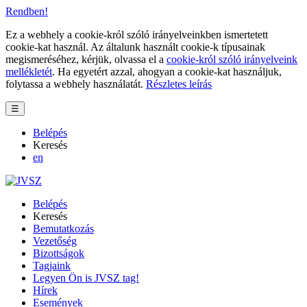
Rendben!
Ez a webhely a cookie-król szóló irányelveinkben ismertetett
cookie-kat használ. Az általunk használt cookie-k típusainak
megismeréséhez, kérjük, olvassa el a
cookie-król szóló irányelveink
mellékletét
. Ha egyetért azzal, ahogyan a cookie-kat használjuk,
folytassa a webhely használatát.
Részletes leírás
☰
Belépés
Keresés
en
Belépés
Keresés
Bemutatkozás
Vezetőség
Bizottságok
Tagjaink
Legyen Ön is JVSZ tag!
Hírek
Események