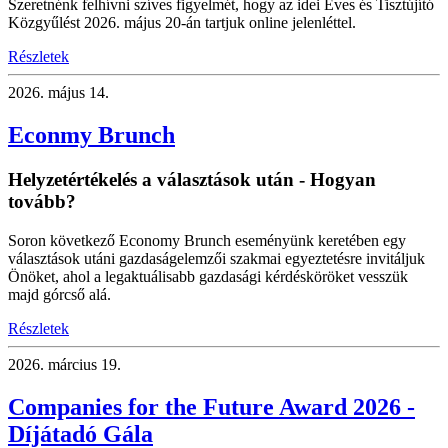
Szeretnénk felhívni szíves figyelmét, hogy az idei Éves és Tisztújító
Közgyűlést 2026. május 20-án tartjuk online jelenléttel.
Részletek
2026.
május 14.
Econmy Brunch
Helyzetértékelés a választások után - Hogyan
tovább?
Soron következő Economy Brunch eseményünk keretében egy
választások utáni gazdaságelemzői szakmai egyeztetésre invitáljuk
Önöket, ahol a legaktuálisabb gazdasági kérdésköröket vesszük
majd górcső alá.
Részletek
2026.
március 19.
Companies for the Future Award 2026 -
Díjátadó Gála