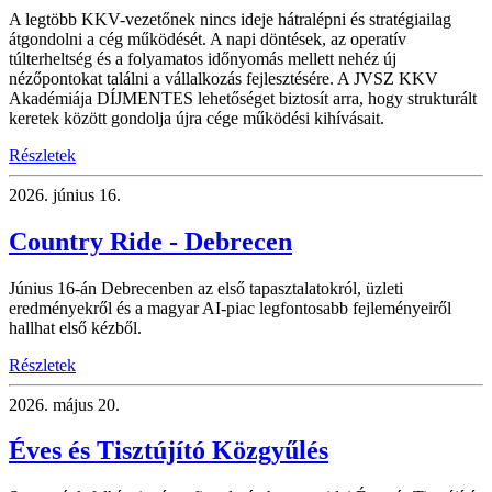
A legtöbb KKV-vezetőnek nincs ideje hátralépni és stratégiailag
átgondolni a cég működését. A napi döntések, az operatív
túlterheltség és a folyamatos időnyomás mellett nehéz új
nézőpontokat találni a vállalkozás fejlesztésére. A JVSZ KKV
Akadémiája DÍJMENTES lehetőséget biztosít arra, hogy strukturált
keretek között gondolja újra cége működési kihívásait.
Részletek
2026.
június 16.
Country Ride - Debrecen
Június 16-án Debrecenben az első tapasztalatokról, üzleti
eredményekről és a magyar AI-piac legfontosabb fejleményeiről
hallhat első kézből.
Részletek
2026.
május 20.
Éves és Tisztújító Közgyűlés