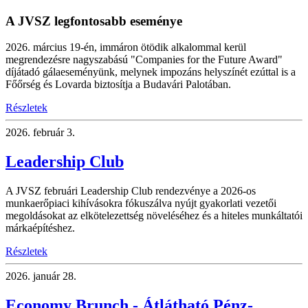
A JVSZ legfontosabb eseménye
2026. március 19-én, immáron ötödik alkalommal kerül
megrendezésre nagyszabású "Companies for the Future Award"
díjátadó gálaeseményünk, melynek impozáns helyszínét ezúttal is a
Főőrség és Lovarda biztosítja a Budavári Palotában.
Részletek
2026.
február 3.
Leadership Club
A JVSZ februári Leadership Club rendezvénye a 2026-os
munkaerőpiaci kihívásokra fókuszálva nyújt gyakorlati vezetői
megoldásokat az elkötelezettség növeléséhez és a hiteles munkáltatói
márkaépítéshez.
Részletek
2026.
január 28.
Economy Brunch - Átlátható Pénz-,