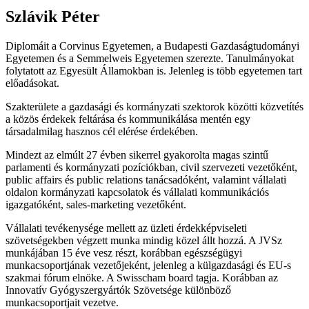
Szlávik Péter
Diplomáit a Corvinus Egyetemen, a Budapesti Gazdaságtudományi
Egyetemen és a Semmelweis Egyetemen szerezte. Tanulmányokat
folytatott az Egyesült Államokban is. Jelenleg is több egyetemen tart
előadásokat.
Szakterülete a gazdasági és kormányzati szektorok közötti közvetítés
a közös érdekek feltárása és kommunikálása mentén egy
társadalmilag hasznos cél elérése érdekében.
Mindezt az elmúlt 27 évben sikerrel gyakorolta magas szintű
parlamenti és kormányzati pozíciókban, civil szervezeti vezetőként,
public affairs és public relations tanácsadóként, valamint vállalati
oldalon kormányzati kapcsolatok és vállalati kommunikációs
igazgatóként, sales-marketing vezetőként.
Vállalati tevékenysége mellett az üzleti érdekképviseleti
szövetségekben végzett munka mindig közel állt hozzá. A JVSz
munkájában 15 éve vesz részt, korábban egészségügyi
munkacsoportjának vezetőjeként, jelenleg a külgazdasági és EU-s
szakmai fórum elnöke. A Swisscham board tagja. Korábban az
Innovatív Gyógyszergyártók Szövetsége különböző
munkacsoportjait vezetve.