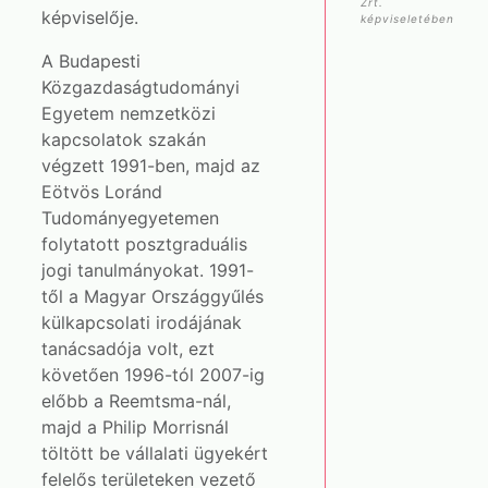
Zrt.
képviselője.
képviseletében
A Budapesti
Közgazdaságtudományi
Egyetem nemzetközi
kapcsolatok szakán
végzett 1991-ben, majd az
Eötvös Loránd
Tudományegyetemen
folytatott posztgraduális
jogi tanulmányokat. 1991-
től a Magyar Országgyűlés
külkapcsolati irodájának
tanácsadója volt, ezt
követően 1996-tól 2007-ig
előbb a Reemtsma-nál,
majd a Philip Morrisnál
töltött be vállalati ügyekért
felelős területeken vezető