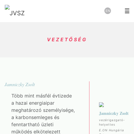
☰
EN
VEZETŐSÉG
Jamniczky Zsolt
Több mint másfél évtizede
a hazai energiaipar
meghatározó személyisége,
Jamniczky Zsolt
a karbonsemleges és
vezérigazgató-
fenntartható üzleti
helyettes
E.ON Hungária
működés elkötelezett