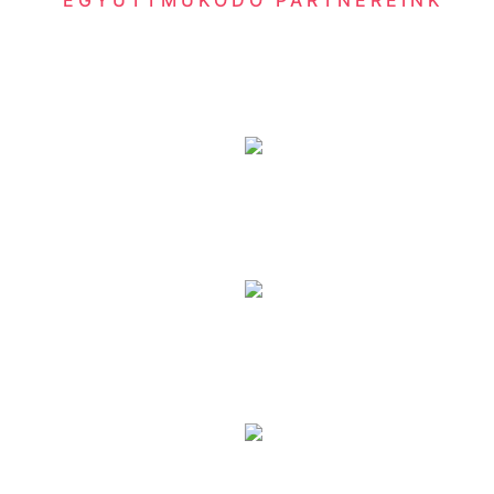
EGYÜTTMŰKÖDŐ PARTNEREINK