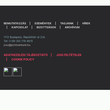
BEMUTATKOZÁS
ESEMÉNYEK
TAGJAINK
HÍREK
KAPCSOLAT
BIZOTTSÁGOK
ARCHÍVUM
1112 Budapest, Repülőtéri út 2/A.
Tel: (+36-30) 179 4615
jvsz@jointventure.hu
ADATKEZELÉSI TÁJÉKOZTATÓ
JOGI FELTÉTELEK
COOKIE POLICY