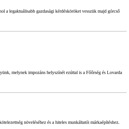
ol a legaktuálisabb gazdasági kérdésköröket vesszük majd górcső
ünk, melynek impozáns helyszínét ezúttal is a Főőrség és Lovarda
telezettség növeléséhez és a hiteles munkáltatói márkaépítéshez.