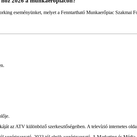
t hoz 2026 a munkaerőpiacon?
working eseményünket, melyet a Fenntartható Munkaerőpiac Szakmai F
en.
lője.
káját az ATV különböző szerkesztőségeiben. A televízió internetes oldal
-tól vezérigazgató, 2023-tól elnök-vezérigazgató. A Marketing és Média