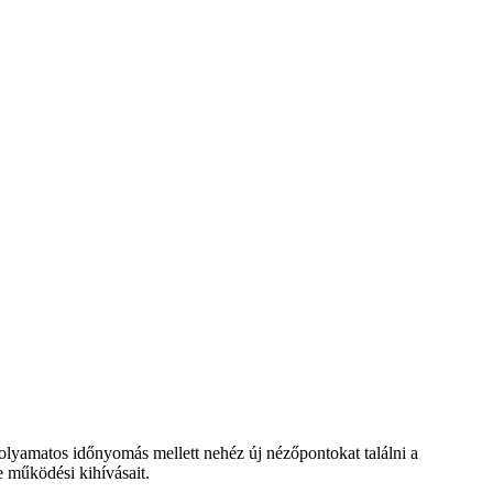
folyamatos időnyomás mellett nehéz új nézőpontokat találni a
 működési kihívásait.