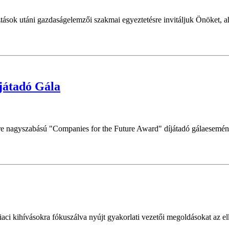
ok utáni gazdaságelemzői szakmai egyeztetésre invitáljuk Önöket, ah
játadó Gála
e nagyszabású "Companies for the Future Award" díjátadó gálaesemény
 kihívásokra fókuszálva nyújt gyakorlati vezetői megoldásokat az elkö