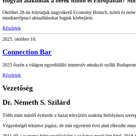
Hogyan alakulnak a bérek itthon és Európában? Mi
Október 28-án folytatjuk nagysikerű Economy Brunch, üzleti és net
munkaerőpiaci aktualitásokat fogjuk körbejárni.
Részletek
2025.
október 10.
Connection Bar
2025 őszén a világon egyedülálló immerzív attrakció nyílik Budapest
Részletek
Vezetőség
Dr. Németh S. Szilárd
Több mint másfél évtizede a hazai televíziós szakma befolyásos szerep
Végzettségét tekintve jogász, de már egyetemi évei alatt elkezdte mun
2011-től a csatorna hírigazgatójaként a szakmai munkáért felel, 2018