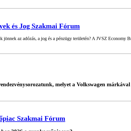
gyek és Jog Szakmai Fórum
k jönnek az adózás, a jog és a pénzügy területén? A JVSZ Economy Bru
i rendezvénysorozatunk, melyet a Volkswagen márkával
őpiac Szakmai Fórum