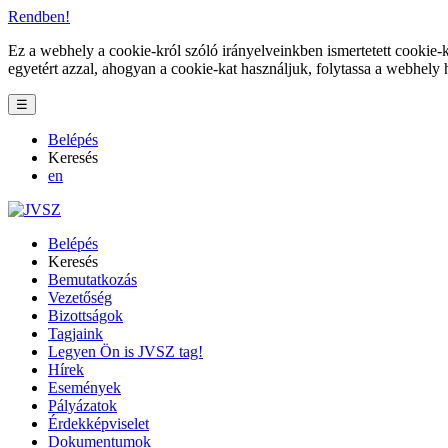
Rendben!
Ez a webhely a cookie-król szóló irányelveinkben ismertetett cookie-k
egyetért azzal, ahogyan a cookie-kat használjuk, folytassa a webhely 
☰
Belépés
Keresés
en
Belépés
Keresés
Bemutatkozás
Vezetőség
Bizottságok
Tagjaink
Legyen Ön is JVSZ tag!
Hírek
Események
Pályázatok
Érdekképviselet
Dokumentumok