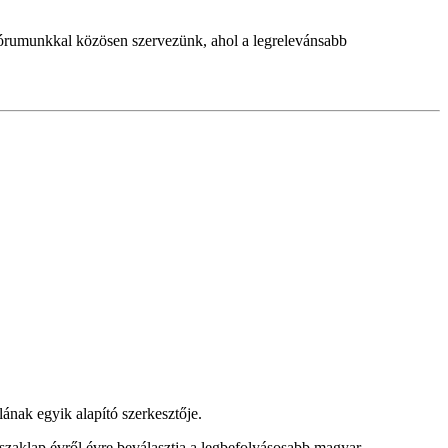
órumunkkal közösen szervezünk, ahol a legrelevánsabb
ának egyik alapító szerkesztője.
 szaklap évről évre beválasztja a legbefolyásosabb magyar