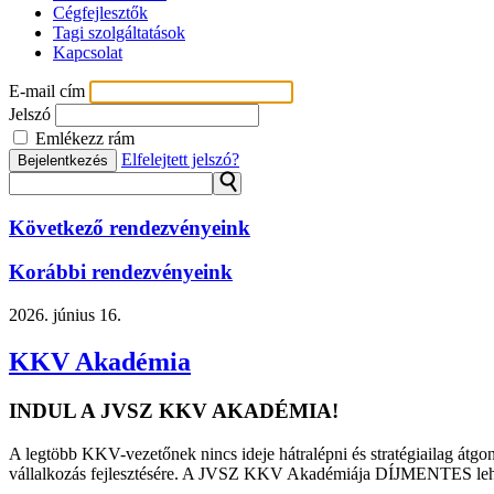
Cégfejlesztők
Tagi szolgáltatások
Kapcsolat
E-mail cím
Jelszó
Emlékezz rám
Elfelejtett jelszó?
Bejelentkezés
⚲
Következő rendezvényeink
Korábbi rendezvényeink
2026.
június 16.
KKV Akadémia
INDUL A JVSZ KKV AKADÉMIA!
A legtöbb KKV-vezetőnek nincs ideje hátralépni és stratégiailag átgon
vállalkozás fejlesztésére. A JVSZ KKV Akadémiája DÍJMENTES lehetősé