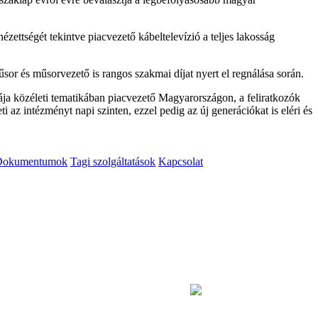
zettségét tekintve piacvezető kábeltelevízió a teljes lakosság
or és műsorvezető is rangos szakmai díjat nyert el regnálása során.
nája közéleti tematikában piacvezető Magyarországon, a feliratkozók
 az intézményt napi szinten, ezzel pedig az új generációkat is eléri és
Dokumentumok
Tagi szolgáltatások
Kapcsolat