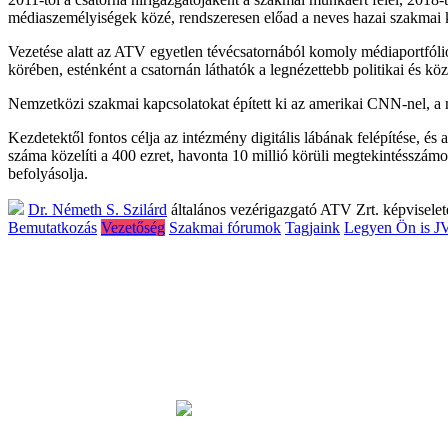
médiaszemélyiségek közé, rendszeresen előad a neves hazai szakmai 
Vezetése alatt az ATV egyetlen tévécsatornából komoly médiaportfólióv
körében, esténként a csatornán láthatók a legnézettebb politikai és köz
Nemzetközi szakmai kapcsolatokat épített ki az amerikai CNN-nel, a n
Kezdetektől fontos célja az intézmény digitális lábának felépítése, é
száma közelíti a 400 ezret, havonta 10 millió körüli megtekintésszámot
befolyásolja.
Dr. Németh S. Szilárd
általános vezérigazgató
ATV Zrt. képvisele
Bemutatkozás
Vezetőség
Szakmai fórumok
Tagjaink
Legyen Ön is J