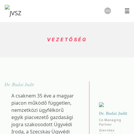
☰
EN
VEZETŐSÉG
Dr. Budai Judit
A csaknem 35 éve a magyar
piacon működő független,
nemzetközi ügyfélkörű
Dr. Budai Judit
egyik piacvezető gazdasági
Co-Managing
jogra szakosodott Ügyvédi
Partner
Iroda, a Szecskay Ügyvédi
Szecskay