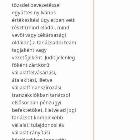
tőzsdei bevezetéssel
együttes nyilvános
értékesítési ügyletben vett
részt (mind eladói, mind
vevői vagy céltársasági
oldalon) a tanácsadói team
tagjaként vagy
vezetőjeként. Judit jelenleg
főként zártkörű
vállalatfelvásárlási,
átalakítási, illetve
vállalatfinanszírozási
tranzakciókban tanácsol
elsősorban pénzügyi
befektetőket, illetve ad jogi
tanácsot komplexebb
vállalati tulajdonosi és
vállalatirányítási