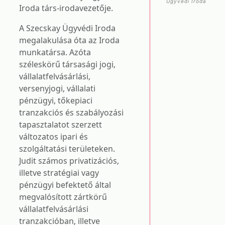
Ügyvédi Iroda
Iroda társ-irodavezetője.
A Szecskay Ügyvédi Iroda
megalakulása óta az Iroda
munkatársa. Azóta
széleskörű társasági jogi,
vállalatfelvásárlási,
versenyjogi, vállalati
pénzügyi, tőkepiaci
tranzakciós és szabályozási
tapasztalatot szerzett
változatos ipari és
szolgáltatási területeken.
Judit számos privatizációs,
illetve stratégiai vagy
pénzügyi befektető által
megvalósított zártkörű
vállalatfelvásárlási
tranzakcióban, illetve