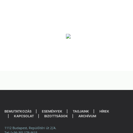
BEMUTATKOZÁS
ESEMÉNYEK
TAGJAINK
HÍREK
KAPCSOLAT
BIZOTTSÁGOK
ARCHÍVUM
1112 Budapest, Repülőtéri út 2/A.
Tel: (+36-30) 179 4615