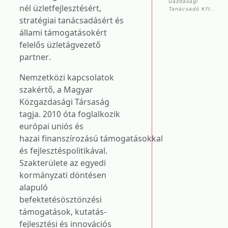
Gazdasági
nél üzletfejlesztésért,
Tanácsadó Kft.
stratégiai tanácsadásért és
állami támogatásokért
felelős üzletágvezető
partner.
Nemzetközi kapcsolatok
szakértő, a Magyar
Közgazdasági Társaság
tagja. 2010 óta foglalkozik
európai uniós és
hazai finanszírozású támogatásokkal
és fejlesztéspolitikával.
Szakterülete az egyedi
kormányzati döntésen
alapuló
befektetésösztönzési
támogatások, kutatás-
fejlesztési és innovációs