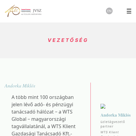
☰
EN
VEZETŐSÉG
Andorka Miklós
A több mint 100 országban
jelen lévő adó- és pénzügyi
tanácsadó hálózat – a WTS
Andorka Miklós
Global – magyarországi
üzletágvezető
tagvállalatánál, a WTS Klient
partner
Gazdasági Tanácsadó Kft.-
WTS Klient