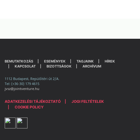
BEMUTATKOZÁS
ESEMÉNYEK
TAGJAINK
HÍREK
KAPCSOLAT
BIZOTTSÁGOK
ARCHÍVUM
1112 Budapest, Repülőtéri út 2/A.
Tel: (+36-30) 179 4615
jvsz@jointventure.hu
ADATKEZELÉSI TÁJÉKOZTATÓ
JOGI FELTÉTELEK
COOKIE POLICY