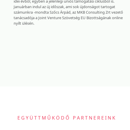
idei évből, egyben a jelenlegi uniós támogatási ciklusból is.
Januárban indul az új időszak, ami sok újdonságot tartogat
számunkra -mondta Szőcs Árpád, az MKB Consulting Zrt vezető
tanácsadója a Joint Venture Szövetség EU Bizottságának online
nyílt ülésén.
EGYÜTTMŰKÖDŐ PARTNEREINK