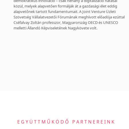
demokratikus innováció – csak néhány a digitalizáció hatásai
közül, melyek alapvetően formálják át a gazdasági élet eddig
alapvetőnek tartott fundamentumait. A Joint Venture Üzleti
Szövetség Vállalatvezetői Fórumának meghívott előadója ezúttal
Cséfalvay Zoltán professzor, Magyarország OECD és UNESCO
melletti Állandó Képviseletének Nagykövete volt.
EGYÜTTMŰKÖDŐ PARTNEREINK