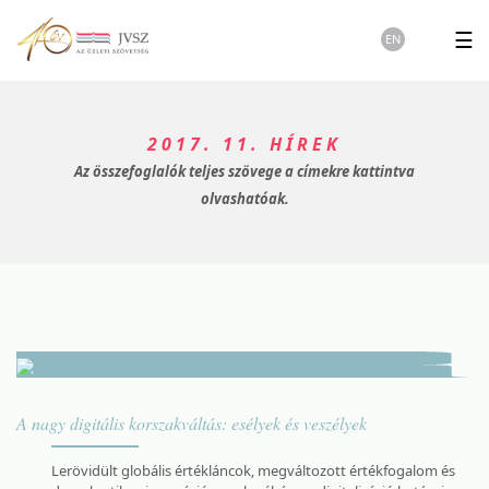
☰
EN
2017. 11. HÍREK
Az összefoglalók teljes szövege a címekre kattintva
olvashatóak.
A nagy digitális korszakváltás: esélyek és veszélyek
Lerövidült globális értékláncok, megváltozott értékfogalom és