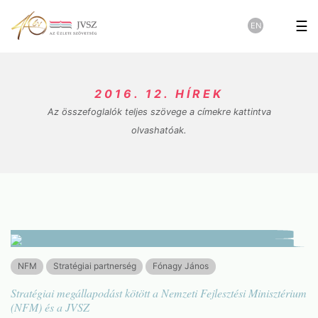
☰
EN
2016. 12. HÍREK
Az összefoglalók teljes szövege a címekre kattintva
olvashatóak.
NFM
Stratégiai partnerség
Fónagy János
Stratégiai megállapodást kötött a Nemzeti Fejlesztési Minisztérium
(NFM) és a JVSZ