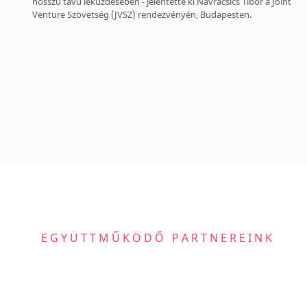
hosszú távú leküzdésében - jelentette ki Navracsics Tibor a Joint
Venture Szövetség (JVSZ) rendezvényén, Budapesten.
EGYÜTTMŰKÖDŐ PARTNEREINK