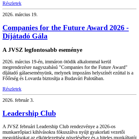
Részletek
2026.
március 19.
Companies for the Future Award 2026 -
Díjátadó Gála
A JVSZ legfontosabb eseménye
2026. március 19-én, immáron ötödik alkalommal kerül
megrendezésre nagyszabású "Companies for the Future Award"
díjátadó gálaeseményünk, melynek impozáns helyszínét ezúttal is a
Főőrség és Lovarda biztosítja a Budavári Palotában.
Részletek
2026.
február 3.
Leadership Club
A JVSZ februári Leadership Club rendezvénye a 2026-os
munkaerőpiaci kihívásokra fókuszálva nyújt gyakorlati vezetői
megoldásokat az elkötelezettség növeléséhez és a hiteles munkáltatói