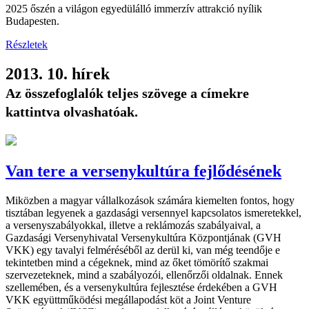
2025 őszén a világon egyedülálló immerzív attrakció nyílik
Budapesten.
Részletek
2013. 10. hírek
Az összefoglalók teljes szövege a címekre
kattintva olvashatóak.
Van tere a versenykultúra fejlődésének
Miközben a magyar vállalkozások számára kiemelten fontos, hogy
tisztában legyenek a gazdasági versennyel kapcsolatos ismeretekkel,
a versenyszabályokkal, illetve a reklámozás szabályaival, a
Gazdasági Versenyhivatal Versenykultúra Központjának (GVH
VKK) egy tavalyi felméréséből az derül ki, van még teendője e
tekintetben mind a cégeknek, mind az őket tömörítő szakmai
szervezeteknek, mind a szabályozói, ellenőrzői oldalnak. Ennek
szellemében, és a versenykultúra fejlesztése érdekében a GVH
VKK együttműködési megállapodást köt a Joint Venture