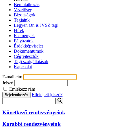
Bemutatkozás
Vezetőség
Bizottságok
Tagjaink
Legyen Ön is JVSZ tag!
Hírek
Események
Pályázatok
Érdekképviselet
Dokumentumok
Cégfejlesztők
Tagi szolgáltatások
Kapcsolat
E-mail cím
Jelszó
Emlékezz rám
Elfelejtett jelszó?
Bejelentkezés
⚲
Következő rendezvényeink
Korábbi rendezvényeink