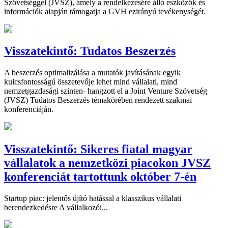
Szövetséggel (JVSZ), amely a rendelkezésére álló eszközök és
információk alapján támogatja a GVH ezirányú tevékenységét.
Visszatekintő: Tudatos Beszerzés
A beszerzés optimalizálása a mutatók javításának egyik
kulcsfontosságú összetevője lehet mind vállalati, mind
nemzetgazdasági szinten- hangzott el a Joint Venture Szövetség
(JVSZ) Tudatos Beszerzés témakörében rendezett szakmai
konferenciáján.
Visszatekintő: Sikeres fiatal magyar
vállalatok a nemzetközi piacokon JVSZ
konferenciát tartottunk október 7-én
Startup piac: jelentős újító hatással a klasszikus vállalati
berendezkedésre A vállalkozói...