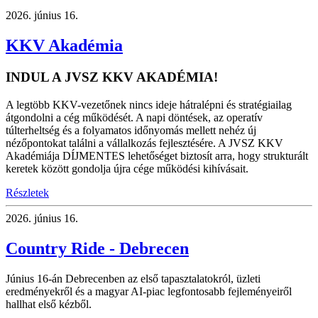
2026.
június 16.
KKV Akadémia
INDUL A JVSZ KKV AKADÉMIA!
A legtöbb KKV-vezetőnek nincs ideje hátralépni és stratégiailag
átgondolni a cég működését. A napi döntések, az operatív
túlterheltség és a folyamatos időnyomás mellett nehéz új
nézőpontokat találni a vállalkozás fejlesztésére. A JVSZ KKV
Akadémiája DÍJMENTES lehetőséget biztosít arra, hogy strukturált
keretek között gondolja újra cége működési kihívásait.
Részletek
2026.
június 16.
Country Ride - Debrecen
Június 16-án Debrecenben az első tapasztalatokról, üzleti
eredményekről és a magyar AI-piac legfontosabb fejleményeiről
hallhat első kézből.