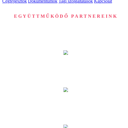
Cégfejlesztők
Dokumentumok
Tagi szolgáltatások
Kapcsolat
EGYÜTTMŰKÖDŐ PARTNEREINK