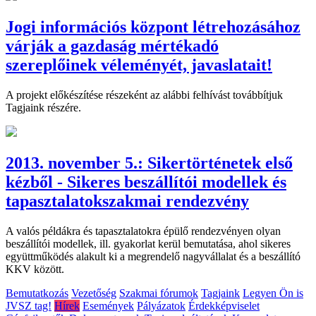
Jogi információs központ létrehozásához
várják a gazdaság mértékadó
szereplőinek véleményét, javaslatait!
A projekt előkészítése részeként az alábbi felhívást továbbítjuk
Tagjaink részére.
2013. november 5.: Sikertörténetek első
kézből - Sikeres beszállítói modellek és
tapasztalatokszakmai rendezvény
A valós példákra és tapasztalatokra épülő rendezvényen olyan
beszállítói modellek, ill. gyakorlat kerül bemutatása, ahol sikeres
együttműködés alakult ki a megrendelő nagyvállalat és a beszállító
KKV között.
Bemutatkozás
Vezetőség
Szakmai fórumok
Tagjaink
Legyen Ön is
JVSZ tag!
Hírek
Események
Pályázatok
Érdekképviselet