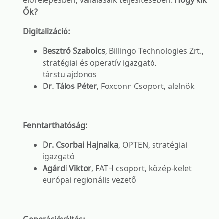
előrelépésben, vállalásaik teljesítésében.
Hogy kik
Ők?
Digitalizáció:
Besztró Szabolcs
, Billingo Technologies Zrt.,
stratégiai és operatív igazgató,
társtulajdonos
Dr. Tálos Péter
, Foxconn Csoport, alelnök
Fenntarthatóság:
Dr. Csorbai Hajnalka
, OPTEN, stratégiai
igazgató
Agárdi Viktor
, FATH csoport, közép-kelet
európai regionális vezető