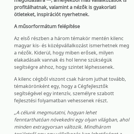
megoldásaira —, amelyekből más vállalkozások is
profitálhatnak, valamint a nézők is gyakorlati
ötleteket, inspirációt nyerhetnek.
A műsorformátum felépítése
Az első részben a három témakör mentén kilenc
magyar kis- és középvállalkozást ismerhetnek meg
a nézők. Kiderül, hogy miben erősek, milyen
elakadásaik vannak és hol lenne szükségük
segítségre ahhoz, hogy szintet léphessenek.
A kilenc cégből viszont csak három juthat tovább,
témakörönként egy, hogy a Cégfejlesztők
segítségével egy intenzív, személyre szabott
fejlesztési folyamatban vehessenek részt.
„A célunk megmutatni, hogyan lehet
fenntarthatóan növekedni egy olyan világban, ahol
minden extragyorsan változik. Mindhárom