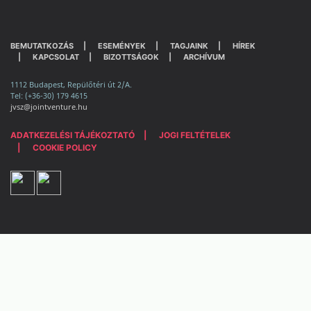
BEMUTATKOZÁS
ESEMÉNYEK
TAGJAINK
HÍREK
KAPCSOLAT
BIZOTTSÁGOK
ARCHÍVUM
1112 Budapest, Repülőtéri út 2/A.
Tel: (+36-30) 179 4615
jvsz@jointventure.hu
ADATKEZELÉSI TÁJÉKOZTATÓ
JOGI FELTÉTELEK
COOKIE POLICY