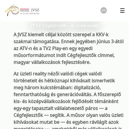
☰
EN
JVSZ Cégfejlesztők - Az üzleti reality
A JVSZ kiemelt céljai között szerepel a KKV-k
szakmai támogatása. Ennek jegyében június 3-ától
az ATV-n és a TV2 Play-en egy egyedi
műsorformátumot indít Cégfejlesztők címmel,
magyar vállalkozások fejlesztésére.
Az üzleti reality nézői valódi cégek valódi
történeteit és hétköznapi kihívásait ismerhetik
meg három kulcstémában: digitalizáció,
fenntarthatóság és generációváltás. A főszereplő
kis- és középvállalkozások fejlődését témánként
egy-egy tapasztalt vállalatvezető páros — a
Cégfejlesztők — segítik. A műsor olyan valós üzleti
kihívásokat mutat be — és egyben rávilágít azok