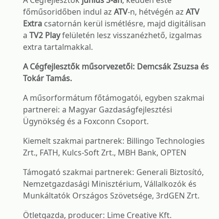
A Cégfejlesztők
június 3-án
, kedden este
főműsoridőben indul az
ATV
-n, hétvégén az
ATV
Extra
csatornán kerül ismétlésre, majd digitálisan
a
TV2 Play
felületén lesz visszanézhető, izgalmas
extra tartalmakkal.
A Cégfejlesztők műsorvezetői: Demcsák Zsuzsa és
Tokár Tamás.
A műsorformátum főtámogatói, egyben szakmai
partnerei: a Magyar Gazdaságfejlesztési
Ügynökség és a Foxconn Csoport.
Kiemelt szakmai partnerek: Billingo Technologies
Zrt., FATH, Kulcs-Soft Zrt., MBH Bank, OPTEN
Támogató szakmai partnerek: Generali Biztosító,
Nemzetgazdasági Minisztérium, Vállalkozók és
Munkáltatók Országos Szövetsége, 3rdGEN Zrt.
Ötletgazda, producer: Lime Creative Kft.