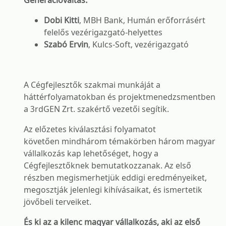
Generációváltás:
Dobi Kitti
, MBH Bank, Humán erőforrásért
felelős vezérigazgató-helyettes
Szabó Ervin
, Kulcs-Soft, vezérigazgató
A Cégfejlesztők szakmai munkáját a
háttérfolyamatokban és projektmenedzsmentben
a 3rdGEN Zrt. szakértő vezetői segítik.
Az előzetes kiválasztási folyamatot
követően mindhárom témakörben három magyar
vállalkozás kap lehetőséget, hogy a
Cégfejlesztőknek bemutatkozzanak. Az első
részben megismerhetjük eddigi eredményeiket,
megosztják jelenlegi kihívásaikat, és ismertetik
jövőbeli terveiket.
És ki az a kilenc magyar vállalkozás, aki az első