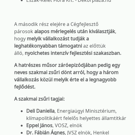
Észak-Kelet Flóra Kft. - Dekorplaza.hu
A második rész elejére a Cégfejlesztő
párosok
alapos mérlegelés után kiválasztják
,
hogy
melyik vállalkozást tudják a
leghatékonyabban támogatni
az előttük
álló,
nyolchetes intenzív fejlesztési szakaszban.
A hatrészes műsor záróepizódjában pedig egy
neves szakmai zsűri dönt arról, hogy a három
vállalkozás közül melyik érte el a legnagyobb
fejlődést.
A szakmai zsűri tagjai:
Deli Daniella
, Energiaügyi Minisztérium,
klímapolitikáért felelős helyettes államtitkár
Eppel János
, VOSZ, elnök
Dr. Fábián Ágnes
, JVSZ elnök, Henkel