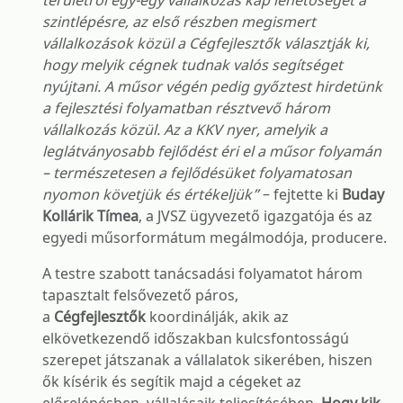
területről egy-egy vállalkozás kap lehetőséget a
szintlépésre, az első részben megismert
vállalkozások közül a Cégfejlesztők választják ki,
hogy melyik cégnek tudnak valós segítséget
nyújtani. A műsor végén pedig győztest hirdetünk
a fejlesztési folyamatban résztvevő három
vállalkozás közül. Az a KKV nyer, amelyik a
leglátványosabb fejlődést éri el a műsor folyamán
– természetesen a fejlődésüket folyamatosan
nyomon követjük és értékeljük”
– fejtette ki
Buday
Kollárik Tímea
, a JVSZ ügyvezető igazgatója és az
egyedi műsorformátum megálmodója, producere.
A testre szabott tanácsadási folyamatot három
tapasztalt felsővezető páros,
a
Cégfejlesztők
koordinálják, akik az
elkövetkezendő időszakban kulcsfontosságú
szerepet játszanak a vállalatok sikerében, hiszen
ők kísérik és segítik majd a cégeket az