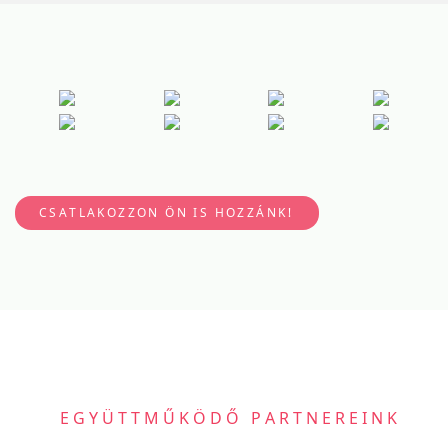
CSATLAKOZZON ÖN IS HOZZÁNK!
EGYÜTTMŰKÖDŐ PARTNEREINK