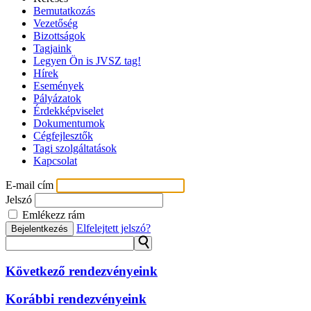
Bemutatkozás
Vezetőség
Bizottságok
Tagjaink
Legyen Ön is JVSZ tag!
Hírek
Események
Pályázatok
Érdekképviselet
Dokumentumok
Cégfejlesztők
Tagi szolgáltatások
Kapcsolat
E-mail cím
Jelszó
Emlékezz rám
Elfelejtett jelszó?
Bejelentkezés
⚲
Következő rendezvényeink
Korábbi rendezvényeink