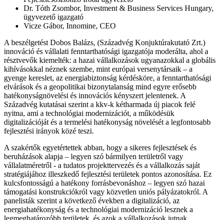
Dr. Tóth Zsombor, Investment & Business Services Hungary,
ügyvezető igazgató
Vicze Gábor, Innomine, CEO
A beszélgetést Dobos Balázs, (Századvég Konjuktúrakutató Zrt.)
innováció és vállalati fenntarthatósági igazgatója moderálta, ahol a
résztvevők kiemelték: a hazai vállalkozások ugyanazokkal a globális
kihívásokkal néznek szembe, mint európai versenytársaik – a
gyenge kereslet, az energiabiztonság kérdésköre, a fenntarthatósági
elvárások és a geopolitikai bizonytalanság mind egyre erősebb
hatékonyságnövelési és innovációs kényszert jelentenek. A
Századvég kutatásai szerint a kkv-k kétharmada új piacok felé
nyitna, ami a technológiai modernizációt, a működésük
digitalizációját és a termelési hatékonyság növelését a legfontosabb
fejlesztési irányok közé teszi.
A szakértők egyetértettek abban, hogy a sikeres fejlesztések és
beruházások alapja – legyen szó bármilyen területről vagy
vállalatméretről - a tudatos projekttervezés és a vállalkozás saját
stratégiájához illeszkedő fejlesztési területek pontos azonosítása. Ez
kulcsfontosságú a hatékony forrásbevonáshoz – legyen szó hazai
támogatási konstrukciókról vagy közvetlen uniós pályázatokról. A
panelisták szerint a következő években a digitalizáció, az
energiahatékonyság és a technológiai modernizáció lesznek a
legmeghatározóbb területek, és azok a vállalkozások jutnak