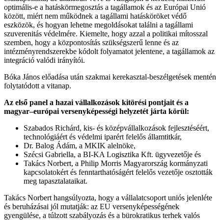
optimális-e a hatáskörmegosztás a tagállamok és az Európai Unió
között, miért nem működnek a tagállami hatásköröket védő
eszközök, és hogyan lehetne megoldásokat találni a tagállami
szuverenitás védelmére. Kiemelte, hogy azzal a politikai mítosszal
szemben, hogy a központosítás szükségszerű lenne és az
intézményrendszerekbe kódolt folyamatot jelentene, a tagállamok az
integráció valódi irányítói.
Bóka János előadása után szakmai kerekasztal-beszélgetések mentén
folytatódott a vitanap.
Az első panel a hazai vállalkozások kitörési pontjait és a
magyar–európai versenyképességi helyzetét járta körül:
Szabados Richárd, kis- és középvállalkozások fejlesztéséért,
technológiáért és védelmi iparért felelős államtitkár,
Dr. Balog Ádám, a MKIK alelnöke,
Szécsi Gabriella, a BI-KA Logisztika Kft. ügyvezetője és
Takács Norbert, a Philip Morris Magyarország kormányzati
kapcsolatokért és fenntarthatóságért felelős vezetője osztották
meg tapasztalataikat.
Takács Norbert hangsúlyozta, hogy a vállalatcsoport uniós jelenléte
és beruházásai jól mutatják: az EU versenyképességének
gyengülése, a túlzott szabályozás és a bürokratikus terhek valós