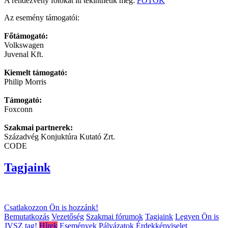
A rendezvény fotókat itt tekinthetik meg:
FOTÓK
Az esemény támogatói:
Főtámogató:
Volkswagen
Juvenal Kft.
Kiemelt támogató:
Philip Morris
Támogató:
Foxconn
Szakmai partnerek:
Századvég Konjuktúra Kutató Zrt.
CODE
Tagjaink