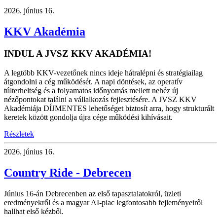
2026.
június 16.
KKV Akadémia
INDUL A JVSZ KKV AKADÉMIA!
A legtöbb KKV-vezetőnek nincs ideje hátralépni és stratégiailag
átgondolni a cég működését. A napi döntések, az operatív
túlterheltség és a folyamatos időnyomás mellett nehéz új
nézőpontokat találni a vállalkozás fejlesztésére. A JVSZ KKV
Akadémiája DÍJMENTES lehetőséget biztosít arra, hogy strukturált
keretek között gondolja újra cége működési kihívásait.
Részletek
2026.
június 16.
Country Ride - Debrecen
Június 16-án Debrecenben az első tapasztalatokról, üzleti
eredményekről és a magyar AI-piac legfontosabb fejleményeiről
hallhat első kézből.