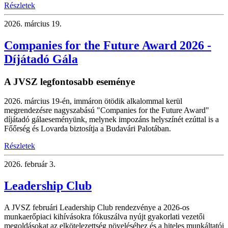
Részletek
2026.
március 19.
Companies for the Future Award 2026 -
Díjátadó Gála
A JVSZ legfontosabb eseménye
2026. március 19-én, immáron ötödik alkalommal kerül
megrendezésre nagyszabású "Companies for the Future Award"
díjátadó gálaeseményünk, melynek impozáns helyszínét ezúttal is a
Főőrség és Lovarda biztosítja a Budavári Palotában.
Részletek
2026.
február 3.
Leadership Club
A JVSZ februári Leadership Club rendezvénye a 2026-os
munkaerőpiaci kihívásokra fókuszálva nyújt gyakorlati vezetői
megoldásokat az elkötelezettség növeléséhez és a hiteles munkáltatói