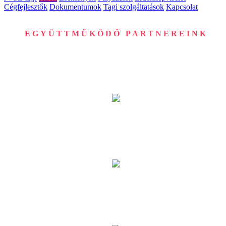
Csatlakozzon Ön is hozzánk!
Bemutatkozás
Vezetőség
Szakmai fórumok
Tagjaink
Legyen Ön is
JVSZ tag!
Hírek
Események
Pályázatok
Érdekképviselet
Cégfejlesztők
Dokumentumok
Tagi szolgáltatások
Kapcsolat
EGYÜTTMŰKÖDŐ PARTNEREINK