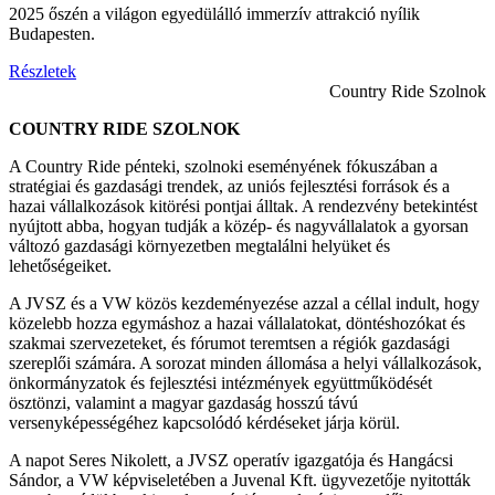
2025 őszén a világon egyedülálló immerzív attrakció nyílik
Budapesten.
Részletek
Country Ride Szolnok
COUNTRY RIDE SZOLNOK
A Country Ride pénteki, szolnoki eseményének fókuszában a
stratégiai és gazdasági trendek, az uniós fejlesztési források és a
hazai vállalkozások kitörési pontjai álltak. A rendezvény betekintést
nyújtott abba, hogyan tudják a közép- és nagyvállalatok a gyorsan
változó gazdasági környezetben megtalálni helyüket és
lehetőségeiket.
A JVSZ és a VW közös kezdeményezése azzal a céllal indult, hogy
közelebb hozza egymáshoz a hazai vállalatokat, döntéshozókat és
szakmai szervezeteket, és fórumot teremtsen a régiók gazdasági
szereplői számára. A sorozat minden állomása a helyi vállalkozások,
önkormányzatok és fejlesztési intézmények együttműködését
ösztönzi, valamint a magyar gazdaság hosszú távú
versenyképességéhez kapcsolódó kérdéseket járja körül.
A napot Seres Nikolett, a JVSZ operatív igazgatója és Hangácsi
Sándor, a VW képviseletében a Juvenal Kft. ügyvezetője nyitották