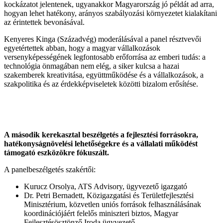
kockázatot jelentenek, ugyanakkor Magyarország jó példát ad arra,
hogyan lehet hatékony, arányos szabályozási környezetet kialakítani
az érintettek bevonásával.
Kenyeres Kinga (Századvég) moderálásával a panel résztvevői
egyetértettek abban, hogy a magyar vállalkozások
versenyképességének legfontosabb erőforrása az emberi tudás: a
technológia önmagában nem elég, a siker kulcsa a hazai
szakemberek kreativitása, együttműködése és a vállalkozások, a
szakpolitika és az érdekképviseletek közötti bizalom erősítése.
A második kerekasztal beszélgetés a fejlesztési forrásokra,
hatékonyságnövelési lehetőségekre és a vállalati működést
támogató eszközökre fókuszált.
A panelbeszélgetés szakértői:
Kurucz Orsolya, ATS Advisory, ügyvezető igazgató
Dr. Petri Bernadett, Közigazgatási és Területfejlesztési
Minisztérium, közvetlen uniós források felhasználásának
koordinációjáért felelős miniszteri biztos, Magyar
Fejlesztésösztönző Iroda ügyvezető