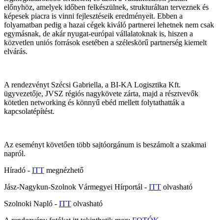
előnyhöz, amelyek időben felkészülnek, strukturáltan terveznek és
képesek piacra is vinni fejlesztéseik eredményeit. Ebben a
folyamatban pedig a hazai cégek kiváló partnerei lehetnek nem csak
egymásnak, de akár nyugat-európai vállalatoknak is, hiszen a
közvetlen uniós források esetében a széleskörű partnerség kiemelt
elvárás.
A rendezvényt Szécsi Gabriella, a BI-KA Logisztika Kft.
ügyvezetője, JVSZ régiós nagykövete zárta, majd a résztvevők
kötetlen networking és könnyű ebéd mellett folytathatták a
kapcsolatépítést.
Az eseményt követően több sajtóorgánum is beszámolt a szakmai
napról.
Híradó -
ITT
megnézhető
Jász-Nagykun-Szolnok Vármegyei Hírportál -
ITT
olvasható
Szolnoki Napló -
ITT
olvasható