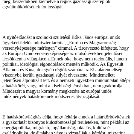
meg, beszédükben kiemelve a régiós gazdasági szereplők
együttműködésének fontosságát.
A nyitóelőadást a szolnoki születésű Bóka János európai uniós
ügyekért felelős miniszter tartotta, „Európa és Magyarország
versenyképessége mérlegen” címmel. A tárcavezető kifejtette, hogy
az Európai Unió versenyképessége az utolsó években jelentősen
lecsökkent a világpiacon. Ennek oka, hogy nem racionális, hanem
politikai, ideológiai elgondolások mentén működik. Az Egyesült
Államok és Kína, de egyéb régiók számára az EU alárendeltségi
viszonyba került, gazdasági súlyát elvesztette. Mindemellett
jelentősen átpolitizált lett, és a nemzeti ügyekben minduntalan átlépi
a hatáskörét, vagy, mint a kisebbségi témákban, nem gyakorolja.
Mindezért a magyar kormány megkezdte az európai uniós
intézmények hatásköreinek módszeres átvizsgálását.
E hatáskörátvilágítás célja, hogy feltárja ennek a határkörbővítésnek
a gyakorlatát bizonyos kulcsfontosságú területeken, mint például az
energiapolitika, migráció, jogállamiság, oktatás, kultúra és
családpolitika, de általában véve is vizsgálják a kérdést, miszerint