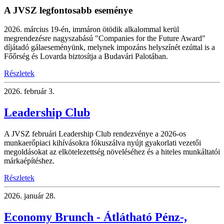
A JVSZ legfontosabb eseménye
2026. március 19-én, immáron ötödik alkalommal kerül
megrendezésre nagyszabású "Companies for the Future Award"
díjátadó gálaeseményünk, melynek impozáns helyszínét ezúttal is a
Főőrség és Lovarda biztosítja a Budavári Palotában.
Részletek
2026.
február 3.
Leadership Club
A JVSZ februári Leadership Club rendezvénye a 2026-os
munkaerőpiaci kihívásokra fókuszálva nyújt gyakorlati vezetői
megoldásokat az elkötelezettség növeléséhez és a hiteles munkáltatói
márkaépítéshez.
Részletek
2026.
január 28.
Economy Brunch - Átlátható Pénz-,