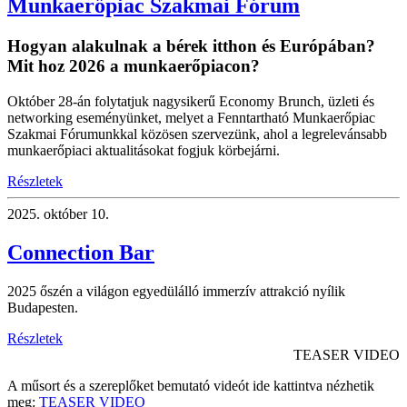
Munkaerőpiac Szakmai Fórum
Hogyan alakulnak a bérek itthon és Európában?
Mit hoz 2026 a munkaerőpiacon?
Október 28-án folytatjuk nagysikerű Economy Brunch, üzleti és
networking eseményünket, melyet a Fenntartható Munkaerőpiac
Szakmai Fórumunkkal közösen szervezünk, ahol a legrelevánsabb
munkaerőpiaci aktualitásokat fogjuk körbejárni.
Részletek
2025.
október 10.
Connection Bar
2025 őszén a világon egyedülálló immerzív attrakció nyílik
Budapesten.
Részletek
TEASER VIDEO
A műsort és a szereplőket bemutató videót ide kattintva nézhetik
meg:
TEASER VIDEO