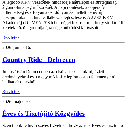
A legtöbb KKV-vezetőnek nincs ideje hátralépni és stratégiailag
átgondolni a cég működését. A napi döntések, az operatív
túlterheltség és a folyamatos időnyomás mellett nehéz új
nézőpontokat találni a vállalkozás fejlesztésére. A JVSZ KKV
Akadémiája DÍJMENTES lehetőséget biztosít arra, hogy strukturált
keretek között gondolja újra cége működési kihívásait.
Részletek
2026.
június 16.
Country Ride - Debrecen
Június 16-án Debrecenben az első tapasztalatokról, üzleti
eredményekről és a magyar AI-piac legfontosabb fejleményeiről
hallhat első kézből.
Részletek
2026.
május 20.
Éves és Tisztújító Közgyűlés
Szeretnénk felhívni szíves figyelmét, hogy az idei Éves és Tisztújító