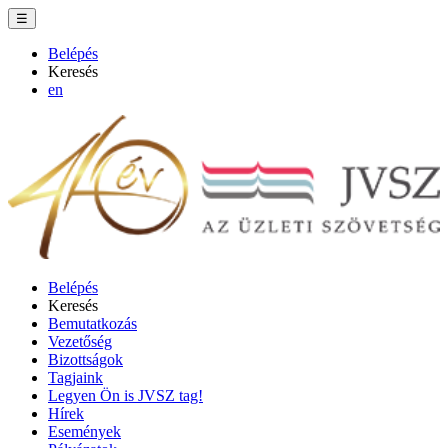
☰
Belépés
Keresés
en
Belépés
Keresés
Bemutatkozás
Vezetőség
Bizottságok
Tagjaink
Legyen Ön is JVSZ tag!
Hírek
Események