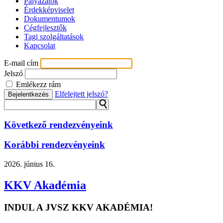
Pályázatok
Érdekképviselet
Dokumentumok
Cégfejlesztők
Tagi szolgáltatások
Kapcsolat
E-mail cím
Jelszó
Emlékezz rám
Elfelejtett jelszó?
Bejelentkezés
⚲
Következő rendezvényeink
Korábbi rendezvényeink
2026.
június 16.
KKV Akadémia
INDUL A JVSZ KKV AKADÉMIA!