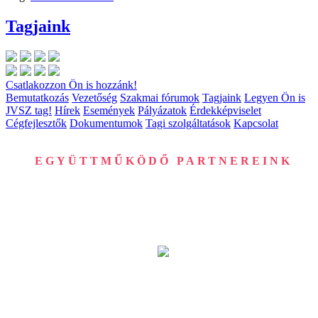
Tagjaink
Csatlakozzon Ön is hozzánk!
Bemutatkozás
Vezetőség
Szakmai fórumok
Tagjaink
Legyen Ön is
JVSZ tag!
Hírek
Események
Pályázatok
Érdekképviselet
Cégfejlesztők
Dokumentumok
Tagi szolgáltatások
Kapcsolat
EGYÜTTMŰKÖDŐ PARTNEREINK