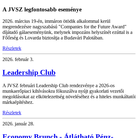
A JVSZ legfontosabb eseménye
2026. március 19-én, immáron ötödik alkalommal kerül
megrendezésre nagyszabású "Companies for the Future Award"
díjátadó gálaeseményünk, melynek impozáns helyszínét ezúttal is a
Főőrség és Lovarda biztosítja a Budavári Palotában.
Részletek
2026.
február 3.
Leadership Club
A JVSZ februári Leadership Club rendezvénye a 2026-os
munkaerőpiaci kihívásokra fókuszálva nyújt gyakorlati vezetői
megoldásokat az elkötelezettség növeléséhez és a hiteles munkáltatói
márkaépítéshez.
Részletek
2026.
január 28.
Economy Brunch - Átlátható Pénz-,