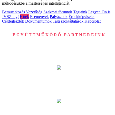
működésükbe a mesterséges intelligenciát
Bemutatkozás
Vezetőség
Szakmai fórumok
Tagjaink
Legyen Ön is
JVSZ tag!
Hírek
Események
Pályázatok
Érdekképviselet
Cégfejlesztők
Dokumentumok
Tagi szolgáltatások
Kapcsolat
EGYÜTTMŰKÖDŐ PARTNEREINK