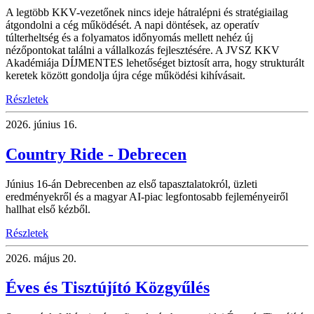
A legtöbb KKV-vezetőnek nincs ideje hátralépni és stratégiailag
átgondolni a cég működését. A napi döntések, az operatív
túlterheltség és a folyamatos időnyomás mellett nehéz új
nézőpontokat találni a vállalkozás fejlesztésére. A JVSZ KKV
Akadémiája DÍJMENTES lehetőséget biztosít arra, hogy strukturált
keretek között gondolja újra cége működési kihívásait.
Részletek
2026.
június 16.
Country Ride - Debrecen
Június 16-án Debrecenben az első tapasztalatokról, üzleti
eredményekről és a magyar AI-piac legfontosabb fejleményeiről
hallhat első kézből.
Részletek
2026.
május 20.
Éves és Tisztújító Közgyűlés