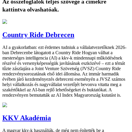
Az összefoglalók teljes szövege a címekre
kattintva olvashatóak.
Country Ride Debrecen
AI a gyakorlatban: ezt érdemes tudniuk a vállalatvezetőknek 2026-
ban Debrecenbe látogatott a Country Ride Hogyan válhat a
mesterséges intelligencia (AI) a kkv-k mindennapi működésének
részévé és versenyképességük javításának eszközévé – ezt a témát
tűzte zászlajára a Joint Venture Szövetség (JVSZ) Country Ride
rendezvénysorozatának első idei állomása. Az immár harmadik
évében járó kezdeményezés debreceni eseményén a JVSZ számos
helyi vállalkozás és nagyvállalat vezetőjét bevonva vitatta meg a
szakértőkkel az AI-ban rejlő lehetőségeket és buktatókat. A
rendezvényen bemutatták az AI Index Magyarország kutatást is.
KKV Akadémia
A magyar kkv-k használják, de még nem építették be a