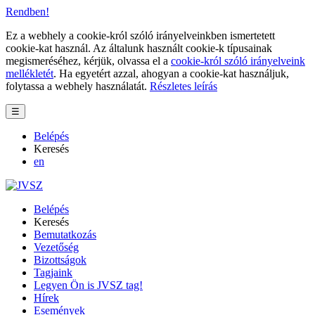
Rendben!
Ez a webhely a cookie-król szóló irányelveinkben ismertetett
cookie-kat használ. Az általunk használt cookie-k típusainak
megismeréséhez, kérjük, olvassa el a
cookie-król szóló irányelveink
mellékletét
. Ha egyetért azzal, ahogyan a cookie-kat használjuk,
folytassa a webhely használatát.
Részletes leírás
☰
Belépés
Keresés
en
Belépés
Keresés
Bemutatkozás
Vezetőség
Bizottságok
Tagjaink
Legyen Ön is JVSZ tag!
Hírek
Események