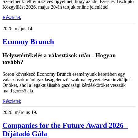
Szeretnénk felhívni szíves figyelmét, hogy az idei Éves és Tisztújító
Közgyűlést 2026. május 20-án tartjuk online jelenléttel.
Részletek
2026.
május 14.
Econmy Brunch
Helyzetértékelés a választások után - Hogyan
tovább?
Soron következő Economy Brunch eseményünk keretében egy
választások utáni gazdaságelemzői szakmai egyeztetésre invitáljuk
Önöket, ahol a legaktuálisabb gazdasági kérdésköröket vesszük
majd górcső alá.
Részletek
2026.
március 19.
Companies for the Future Award 2026 -
Díjátadó Gála