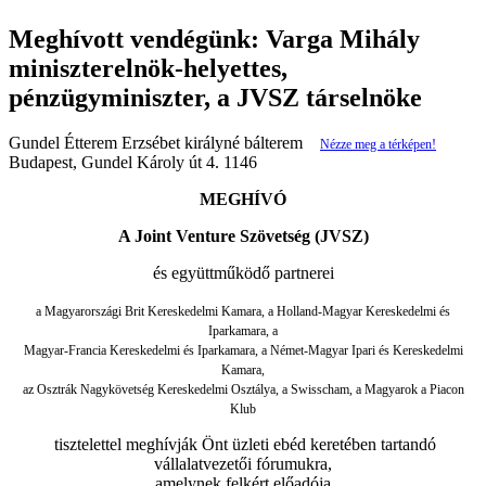
Meghívott vendégünk: Varga Mihály
miniszterelnök-helyettes,
pénzügyminiszter, a JVSZ társelnöke
Gundel Étterem Erzsébet királyné bálterem
Nézze meg a térképen!
Budapest, Gundel Károly út 4. 1146
MEGHÍVÓ
A Joint Venture Szövetség (JVSZ)
és együttműködő partnerei
a Magyarországi Brit Kereskedelmi Kamara, a Holland-Magyar Kereskedelmi és
Iparkamara, a
Magyar-Francia Kereskedelmi és Iparkamara, a Német-Magyar Ipari és Kereskedelmi
Kamara,
az Osztrák Nagykövetség Kereskedelmi Osztálya, a Swisscham, a Magyarok a Piacon
Klub
tisztelettel meghívják Önt üzleti ebéd keretében tartandó
vállalatvezetői fórumukra,
amelynek felkért előadója