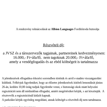
A rendezvény tolmácsolását az
Albi
on Languages
Fordítóiroda biztosítja
Részvételi díj:
a JVSZ és a társszervezők tagjainak, partnereinek kedvezményesen:
16.000,- Ft+áfa/fő, nem tagoknak 20.000,- Ft+áfa/fő,
amely a vendégfogadás és az ebéd költségeit is tartalmazza
A jelentkezések elfogadása érkezési sorrendben történik és arról e-mailen visszaigazolást
küldünk. Felhívjuk figyelmüket, hogy az előzetes jelentkezések írásbeli lemondását június
26-án, kedden 10,00 óráig tudjuk figyelembe venni, s biztonsági okok miatt helyszíni
regisztrációt nem áll módunkban elfogadni, amiért megértésüket kérjük, s azt köszönjük. A
résztvevők a regisztrációnál kitűzőt kapnak.
A parkolást kérjük egyénileg megoldani, annak költségét a részvételi díj nem tartalmazza.