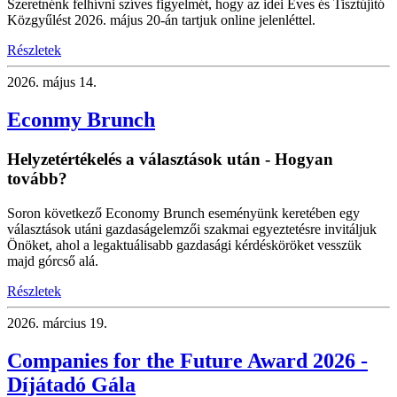
Szeretnénk felhívni szíves figyelmét, hogy az idei Éves és Tisztújító
Közgyűlést 2026. május 20-án tartjuk online jelenléttel.
Részletek
2026.
május 14.
Econmy Brunch
Helyzetértékelés a választások után - Hogyan
tovább?
Soron következő Economy Brunch eseményünk keretében egy
választások utáni gazdaságelemzői szakmai egyeztetésre invitáljuk
Önöket, ahol a legaktuálisabb gazdasági kérdésköröket vesszük
majd górcső alá.
Részletek
2026.
március 19.
Companies for the Future Award 2026 -
Díjátadó Gála