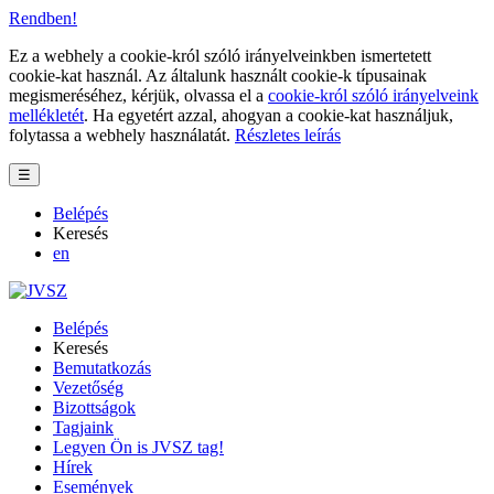
Rendben!
Ez a webhely a cookie-król szóló irányelveinkben ismertetett
cookie-kat használ. Az általunk használt cookie-k típusainak
megismeréséhez, kérjük, olvassa el a
cookie-król szóló irányelveink
mellékletét
. Ha egyetért azzal, ahogyan a cookie-kat használjuk,
folytassa a webhely használatát.
Részletes leírás
☰
Belépés
Keresés
en
Belépés
Keresés
Bemutatkozás
Vezetőség
Bizottságok
Tagjaink
Legyen Ön is JVSZ tag!
Hírek
Események