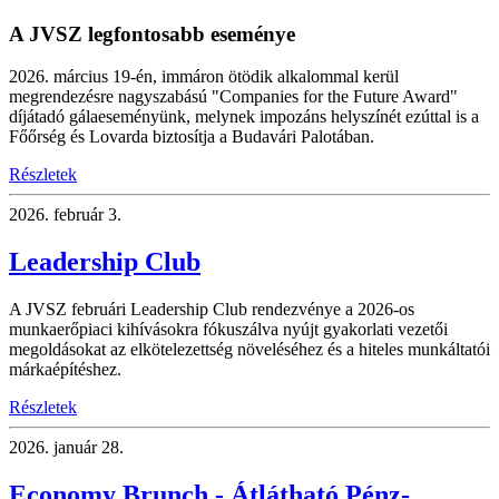
A JVSZ legfontosabb eseménye
2026. március 19-én, immáron ötödik alkalommal kerül
megrendezésre nagyszabású "Companies for the Future Award"
díjátadó gálaeseményünk, melynek impozáns helyszínét ezúttal is a
Főőrség és Lovarda biztosítja a Budavári Palotában.
Részletek
2026.
február 3.
Leadership Club
A JVSZ februári Leadership Club rendezvénye a 2026-os
munkaerőpiaci kihívásokra fókuszálva nyújt gyakorlati vezetői
megoldásokat az elkötelezettség növeléséhez és a hiteles munkáltatói
márkaépítéshez.
Részletek
2026.
január 28.
Economy Brunch - Átlátható Pénz-,