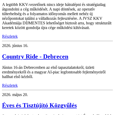
A legtöbb KKV-vezetőnek nincs ideje hátralépni és stratégiailag
átgondolni a cég működését. A napi döntések, az operatív
túlterheltség és a folyamatos időnyomás mellett nehéz új
nézőpontokat találni a vállalkozás fejlesztésére. A JVSZ KKV
Akadémiája DÍJMENTES lehetőséget biztosít arra, hogy strukturált
keretek között gondolja újra cége működési kihívásait.
Részletek
2026.
június 16.
Country Ride - Debrecen
Június 16-án Debrecenben az első tapasztalatokról, üzleti
eredményekről és a magyar AI-piac legfontosabb fejleményeiről
hallhat első kézből.
Részletek
2026.
május 20.
Éves és Tisztújító Közgyűlés