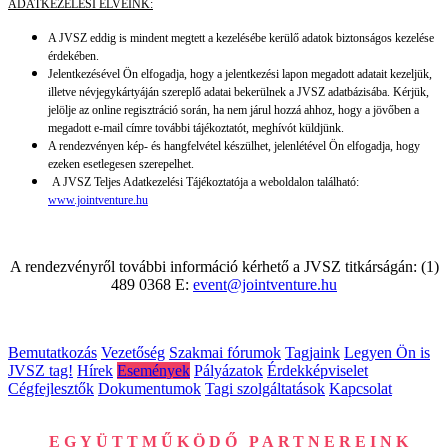
ADATKEZELÉSI ELVEINK:
A JVSZ eddig is mindent megtett a kezelésébe kerülő adatok biztonságos kezelése
érdekében.
Jelentkezésével Ön elfogadja, hogy a jelentkezési lapon megadott adatait kezeljük,
illetve névjegykártyáján szereplő adatai bekerülnek a JVSZ adatbázisába. Kérjük,
jelölje az online regisztráció során, ha nem járul hozzá ahhoz, hogy a jövőben a
megadott e-mail címre további tájékoztatót, meghívót küldjünk.
A rendezvényen kép- és hangfelvétel készülhet, jelenlétével Ön elfogadja, hogy
ezeken esetlegesen szerepelhet.
A JVSZ Teljes Adatkezelési Tájékoztatója a weboldalon található:
www.jointventure.hu
A rendezvényről további információ kérhető a JVSZ titkárságán: (1)
489 0368 E:
event@jointventure.hu
Bemutatkozás
Vezetőség
Szakmai fórumok
Tagjaink
Legyen Ön is
JVSZ tag!
Hírek
Események
Pályázatok
Érdekképviselet
Cégfejlesztők
Dokumentumok
Tagi szolgáltatások
Kapcsolat
EGYÜTTMŰKÖDŐ PARTNEREINK