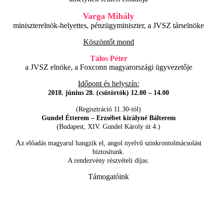
Varga Mihály
miniszterelnök-helyettes, pénzügyminiszter, a JVSZ társelnöke
Köszöntőt mond
Tálos Péter
a JVSZ elnöke, a Foxconn magyarországi ügyvezetője
Id
ő
pont
é
s helysz
í
n:
2018. június 28. (csütörtök) 12.00 – 14.00
(Regisztráció 11.30-tól)
Gundel Étterem – Erzsébet királyné Bálterem
(Budapest, XIV. Gundel Károly út 4.)
A
z előadás magyarul hangzik el, angol nyelvű szinkrontolmácsolást
biztosítunk.
A rendezvény részvételi díjas.
Támogatóink