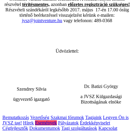
részvétel
térítésmentes,
azonban
előzetes regisztráció szükséges!
Részvételi szándékáról legkésőbb 2017. május 17-én 17.00 óráig
történő beérkezéssel visszajelzést kérünk e-mailen:
jvsz@jointventure.hu
vagy telefonon: 489-0368
Üdvözlettel:
Dr. Batizi György
Szendrey Silvia
a JVSZ Külgazdasági
ügyvezető igazgató
Bizottságának elnöke
Bemutatkozás
Vezetőség
Szakmai fórumok
Tagjaink
Legyen Ön is
JVSZ tag!
Hírek
Események
Pályázatok
Érdekképviselet
Cégfejlesztők
Dokumentumok
Tagi szolgáltatások
Kapcsolat