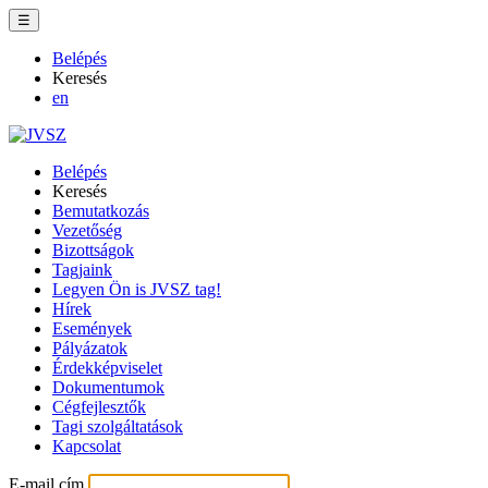
☰
Belépés
Keresés
en
Belépés
Keresés
Bemutatkozás
Vezetőség
Bizottságok
Tagjaink
Legyen Ön is JVSZ tag!
Hírek
Események
Pályázatok
Érdekképviselet
Dokumentumok
Cégfejlesztők
Tagi szolgáltatások
Kapcsolat
E-mail cím