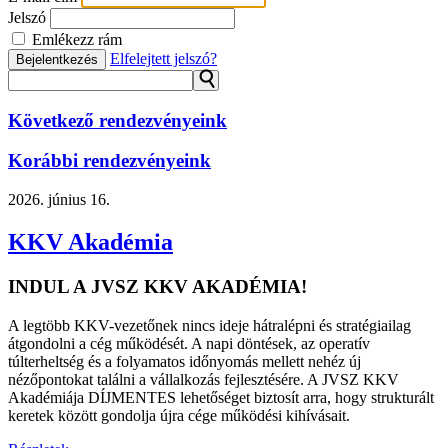
Jelszó
Emlékezz rám
Elfelejtett jelszó?
Bejelentkezés
⚲
Következő rendezvényeink
Korábbi rendezvényeink
2026.
június 16.
KKV Akadémia
INDUL A JVSZ KKV AKADÉMIA!
A legtöbb KKV-vezetőnek nincs ideje hátralépni és stratégiailag
átgondolni a cég működését. A napi döntések, az operatív
túlterheltség és a folyamatos időnyomás mellett nehéz új
nézőpontokat találni a vállalkozás fejlesztésére. A JVSZ KKV
Akadémiája DÍJMENTES lehetőséget biztosít arra, hogy strukturált
keretek között gondolja újra cége működési kihívásait.