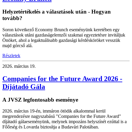
Helyzetértékelés a választások után - Hogyan
tovább?
Soron következő Economy Brunch eseményünk keretében egy
választások utáni gazdaságelemzői szakmai egyeztetésre invitáljuk
Önöket, ahol a legaktuálisabb gazdasági kérdésköröket vesszük
majd górcső alá.
Részletek
2026.
március 19.
Companies for the Future Award 2026 -
Díjátadó Gála
A JVSZ legfontosabb eseménye
2026. március 19-én, immáron ötödik alkalommal kerül
megrendezésre nagyszabású "Companies for the Future Award"
díjátadó gálaeseményünk, melynek impozáns helyszínét ezúttal is a
Főőrség és Lovarda biztosítja a Budavári Palotában.