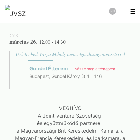
☰
EN
2015.
március 26.
12.00 - 14.30
Üzleti ebéd Varga Mihály nemzetgazdasági miniszterrel
Gundel Étterem
Nézze meg a térképen!
Budapest, Gundel Károly út 4. 1146
MEGHÍVÓ
A Joint Venture Szövetség
és együttműködő partnerei
a Magyarországi Brit Kereskedelmi Kamara, a
Magyar-Francia Kereskedelmi és Iparkamara, a