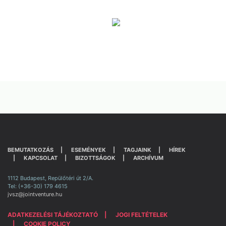
BEMUTATKOZÁS
ESEMÉNYEK
TAGJAINK
HÍREK
KAPCSOLAT
BIZOTTSÁGOK
ARCHÍVUM
1112 Budapest, Repülőtéri út 2/A.
Tel: (+36-30) 179 4615
jvsz@jointventure.hu
ADATKEZELÉSI TÁJÉKOZTATÓ
JOGI FELTÉTELEK
COOKIE POLICY