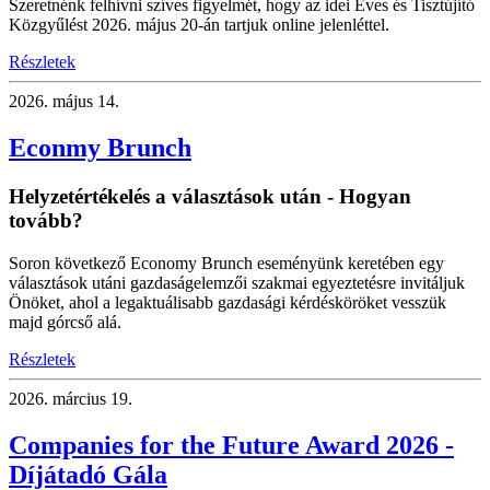
Szeretnénk felhívni szíves figyelmét, hogy az idei Éves és Tisztújító
Közgyűlést 2026. május 20-án tartjuk online jelenléttel.
Részletek
2026.
május 14.
Econmy Brunch
Helyzetértékelés a választások után - Hogyan
tovább?
Soron következő Economy Brunch eseményünk keretében egy
választások utáni gazdaságelemzői szakmai egyeztetésre invitáljuk
Önöket, ahol a legaktuálisabb gazdasági kérdésköröket vesszük
majd górcső alá.
Részletek
2026.
március 19.
Companies for the Future Award 2026 -
Díjátadó Gála