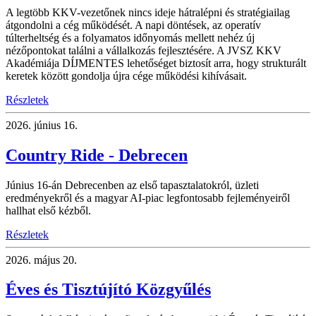
A legtöbb KKV-vezetőnek nincs ideje hátralépni és stratégiailag
átgondolni a cég működését. A napi döntések, az operatív
túlterheltség és a folyamatos időnyomás mellett nehéz új
nézőpontokat találni a vállalkozás fejlesztésére. A JVSZ KKV
Akadémiája DÍJMENTES lehetőséget biztosít arra, hogy strukturált
keretek között gondolja újra cége működési kihívásait.
Részletek
2026.
június 16.
Country Ride - Debrecen
Június 16-án Debrecenben az első tapasztalatokról, üzleti
eredményekről és a magyar AI-piac legfontosabb fejleményeiről
hallhat első kézből.
Részletek
2026.
május 20.
Éves és Tisztújító Közgyűlés