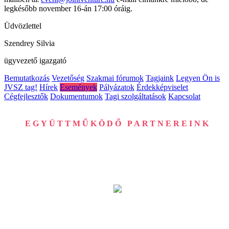
legkésőbb november 16-án 17:00 óráig.
Üdvözlettel
Szendrey Silvia
ügyvezető igazgató
Bemutatkozás
Vezetőség
Szakmai fórumok
Tagjaink
Legyen Ön is
JVSZ tag!
Hírek
Események
Pályázatok
Érdekképviselet
Cégfejlesztők
Dokumentumok
Tagi szolgáltatások
Kapcsolat
EGYÜTTMŰKÖDŐ PARTNEREINK