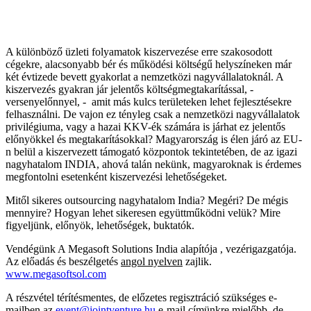
A különböző üzleti folyamatok kiszervezése erre szakosodott
cégekre, alacsonyabb bér és működési költségű helyszíneken már
két évtizede bevett gyakorlat a nemzetközi nagyvállalatoknál. A
kiszervezés gyakran jár jelentős költségmegtakarítással, -
versenyelőnnyel, - amit más kulcs területeken lehet fejlesztésekre
felhasználni. De vajon ez tényleg csak a nemzetközi nagyvállalatok
privilégiuma, vagy a hazai KKV-ék számára is járhat ez jelentős
előnyökkel és megtakarításokkal? Magyarország is élen járó az EU-
n belül a kiszervezett támogató központok tekintetében, de az igazi
nagyhatalom INDIA, ahová talán nekünk, magyaroknak is érdemes
megfontolni esetenként kiszervezési lehetőségeket.
Mitől sikeres outsourcing nagyhatalom India? Megéri? De mégis
mennyire? Hogyan lehet sikeresen együttműködni velük? Mire
figyeljünk, előnyök, lehetőségek, buktatók.
Vendégünk A Megasoft Solutions India alapítója , vezérigazgatója.
Az előadás és beszélgetés
angol nyelven
zajlik.
www.megasoftsol.com
A részvétel térítésmentes, de előzetes regisztráció szükséges e-
mailben az
event@jointventure.hu
e-mail címünkre mielőbb, de