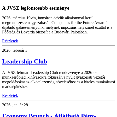
A JVSZ legfontosabb eseménye
2026. március 19-én, immáron ötödik alkalommal kerül
megrendezésre nagyszabású "Companies for the Future Award"
díjátadó gálaeseményünk, melynek impozáns helyszínét ezúttal is a
Főőrség és Lovarda biztosítja a Budavári Palotában.
Részletek
2026.
február 3.
Leadership Club
A JVSZ februári Leadership Club rendezvénye a 2026-os
munkaerőpiaci kihívásokra fókuszálva nyújt gyakorlati vezetői
megoldásokat az elkötelezettség növeléséhez és a hiteles munkáltatói
márkaépítéshez.
Részletek
2026.
január 28.
Economy Brunch - Átlátható Pénz-,