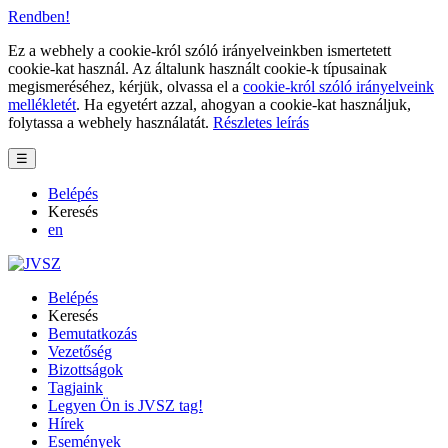
Rendben!
Ez a webhely a cookie-król szóló irányelveinkben ismertetett
cookie-kat használ. Az általunk használt cookie-k típusainak
megismeréséhez, kérjük, olvassa el a
cookie-król szóló irányelveink
mellékletét
. Ha egyetért azzal, ahogyan a cookie-kat használjuk,
folytassa a webhely használatát.
Részletes leírás
☰
Belépés
Keresés
en
Belépés
Keresés
Bemutatkozás
Vezetőség
Bizottságok
Tagjaink
Legyen Ön is JVSZ tag!
Hírek
Események