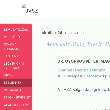
2016.
BEMUTATKOZÁS
október 24.
16.00 - 18.00
VEZETŐSÉG
Menekültválság, Brexit, é
SZAKMAI
FÓRUMOK
TAGJAINK
DR. GYÖRKÖS PÉTER, MA
LEGYEN ÖN IS
JVSZ TAG!
Commerzbank Székháza
HÍREK
1054 Budapest, Széchenyi rkp. 
ESEMÉNYEK
A JVSZ Külgazdasági Bizotts
PÁLYÁZATOK
ÉRDEKKÉPVISELET
CÉGFEJLESZTŐK