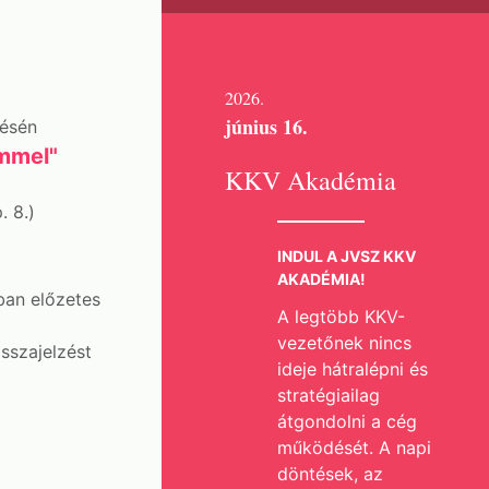
2026.
június 16.
lésén
emmel"
KKV Akadémia
 8.)
INDUL A JVSZ KKV
AKADÉMIA!
ban előzetes
A legtöbb KKV-
vezetőnek nincs
sszajelzést
ideje hátralépni és
stratégiailag
átgondolni a cég
működését. A napi
döntések, az