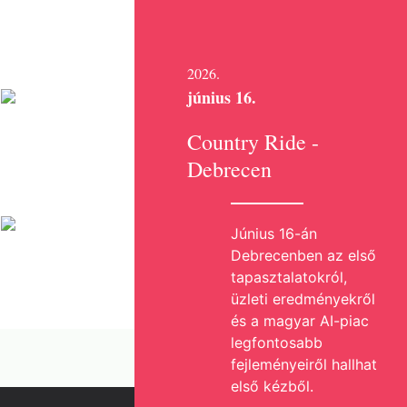
2026.
június 16.
Country Ride -
Debrecen
Június 16-án
Debrecenben az első
tapasztalatokról,
üzleti eredményekről
és a magyar AI-piac
legfontosabb
fejleményeiről hallhat
első kézből.