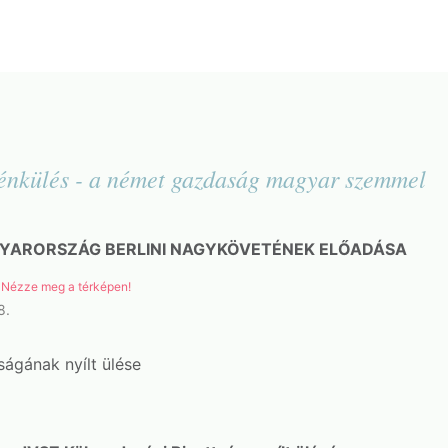
lénkülés - a német gazdaság magyar szemmel
GYARORSZÁG BERLINI NAGYKÖVETÉNEK ELŐADÁSA
Nézze meg a térképen!
8.
ágának nyílt ülése