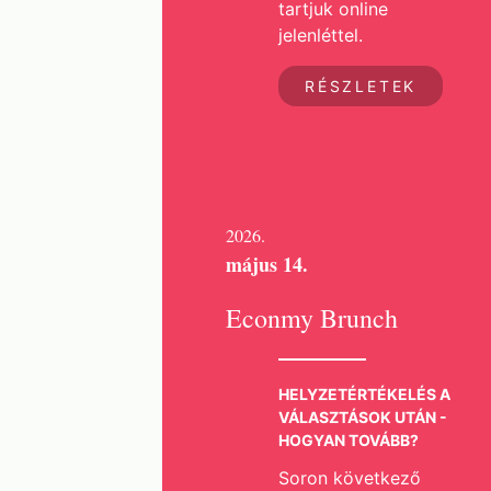
tartjuk online
jelenléttel.
RÉSZLETEK
2026.
május 14.
Econmy Brunch
HELYZETÉRTÉKELÉS A
VÁLASZTÁSOK UTÁN -
HOGYAN TOVÁBB?
Soron következő