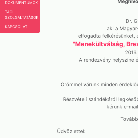
Meghívó 
DOKUMENTUMOK
TAGI
SZOLGÁLTATÁSOK
Dr. G
KAPCSOLAT
aki a Magyar
elfogadta felkérésünket, 
"Menekültválság, Bre
2016.
A rendezvény helyszíne é
Örömmel várunk minden érdeklődő
Részvételi szándékáról legkésőb
kérünk e-mai
További
Üdvözlettel: