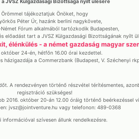
a JVSZ Külgazdasági Bizottsága nyílt ülésére
Örömmel tájékoztatjuk Önöket, hogy
yörkös Péter Úr, hazánk berlini nagykövete,
-Német Fórum alkalmából tartózkodik Budapesten,
és előadást tart a JVSZ Külgazdasági Bizottságának nyílt ü
xit, élénkülés - a német gazdaság magyar sz
 október 24-én, hétfőn 16.00 órai kezdettel.
s házigazdája a Commerzbank (Budapest, V. Széchenyi rkp.
t. A rendezvényen történő részvétel térítésmentes, azon
regisztráció szükséges!
b 2016. október 20-án 12.00 óráig történő beérkezéssel vi
len: jvsz@jointventure.hu vagy telefonon: 489-0368
 információval szívesen állunk rendelkezésre.