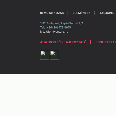
BEMUTATKOZÁS
ESEMÉNYEK
TAGJAINK
1112 Budapest, Repülőtéri út 2/A.
Tel: (+36-30) 179 4615
jvsz@jointventure.hu
ADATKEZELÉSI TÁJÉKOZTATÓ
JOGI FELTÉT