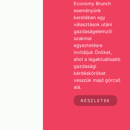
Economy Brunch
eseményünk
keretében egy
választások utáni
gazdaságelemzői
szakmai
egyeztetésre
invitáljuk Önöket,
ahol a legaktuálisabb
gazdasági
kérdésköröket
vesszük majd górcső
alá.
RÉSZLETEK