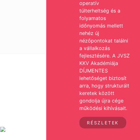
operatív
túlterheltség és a
folyamatos
időnyomás mellett
nehéz új
nézőpontokat találni
a vállalkozás
fejlesztésére. A JVSZ
KKV Akadémiája
DÍJMENTES
lehetőséget biztosít
arra, hogy strukturált
keretek között
gondolja újra cége
működési kihívásait.
RÉSZLETEK