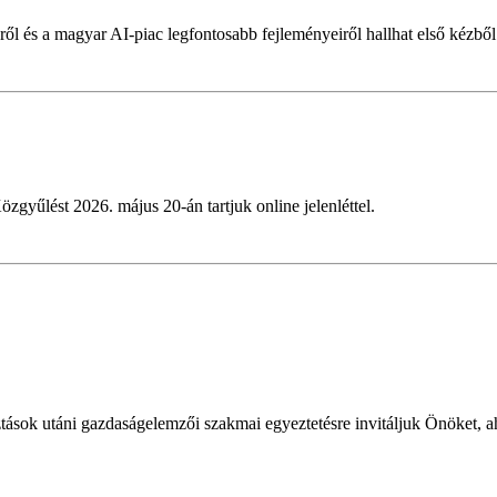
ől és a magyar AI-piac legfontosabb fejleményeiről hallhat első kézből
özgyűlést 2026. május 20-án tartjuk online jelenléttel.
?
ok utáni gazdaságelemzői szakmai egyeztetésre invitáljuk Önöket, ah