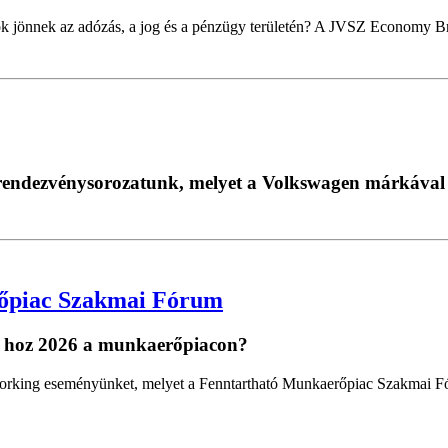
k jönnek az adózás, a jog és a pénzügy területén? A JVSZ Economy Bru
i rendezvénysorozatunk, melyet a Volkswagen márkával
őpiac Szakmai Fórum
t hoz 2026 a munkaerőpiacon?
working eseményünket, melyet a Fenntartható Munkaerőpiac Szakmai F