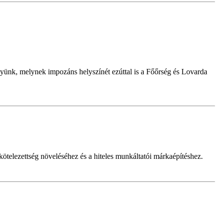
ünk, melynek impozáns helyszínét ezúttal is a Főőrség és Lovarda
telezettség növeléséhez és a hiteles munkáltatói márkaépítéshez.