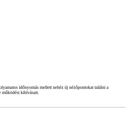
folyamatos időnyomás mellett nehéz új nézőpontokat találni a
 működési kihívásait.