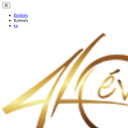
☰
Belépés
Keresés
en