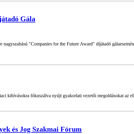
játadó Gála
e nagyszabású "Companies for the Future Award" díjátadó gálaesemény
 kihívásokra fókuszálva nyújt gyakorlati vezetői megoldásokat az elkö
gyek és Jog Szakmai Fórum