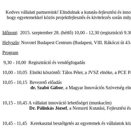
Kedves vállalati partnereink! Elindulnak a kutatás-fejlesztési és in
hogy egyetemekkel közös projektfejlesztés és kivitelezés során mil
Időpont
: 2015. szeptember 28. (hétfő) 10,00 - 12,30 (regisztráció 9.30
Helyszín
: Novotel Budapest Centrum (Budapest, VIII. Rákóczi út 43-4
Program
9,30 - 10,00 Regisztráció és vendégfogadás
10,00 - 10,05 Elnöki köszöntő: Tálos Péter, a JVSZ elnöke, a PCE P
10,05 - 10,15 Bevezető előadás
dr. Szabó Gábor
, a Magyar Innovációs Szövetség el
10,15 - 10,45 A vállalati innováció lehetőségei (munkacím)
Dr. Pálinkás József
, a Nemzeti Kutatási, Fejlesztési é
10,45 - 11,45 Kerekasztal beszélgetés az egyetemek és vállalatok kö