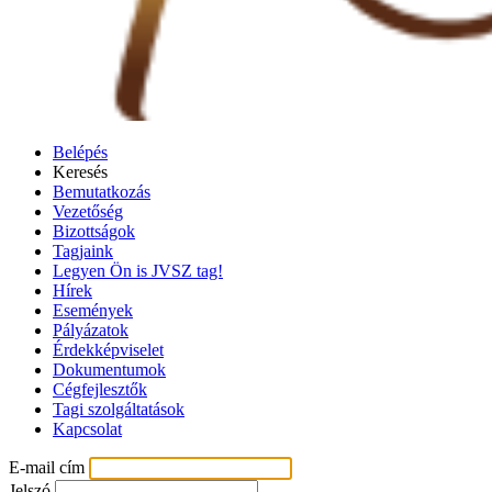
Belépés
Keresés
Bemutatkozás
Vezetőség
Bizottságok
Tagjaink
Legyen Ön is JVSZ tag!
Hírek
Események
Pályázatok
Érdekképviselet
Dokumentumok
Cégfejlesztők
Tagi szolgáltatások
Kapcsolat
E-mail cím
Jelszó