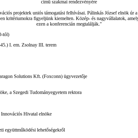
című szakmai rendezvényére
novációs projektek uniós támogatási felhívásai. Pálinkás József elnök 
yen kritériumokra figyeljünk kiemelten. Közép- és nagyvállalatok, amely
ezen a konferencián megtalálják."
-tól)
5.) I. em. Zsolnay III. terem
aragon Solutions Kft. (Foxconn) ügyvezetője
nöke, a Szegedi Tudományegyetem rektora
s Innovációs Hivatal elnöke
zti együttműködési lehetőségekről