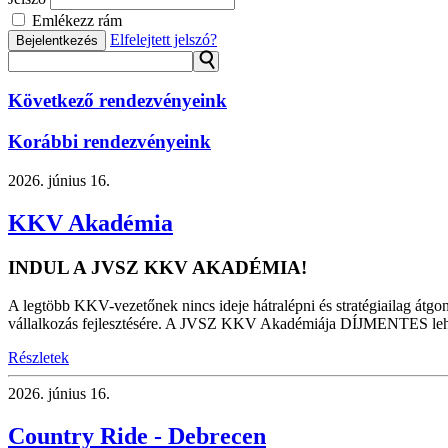
Emlékezz rám
Elfelejtett jelszó?
Bejelentkezés
⚲
Következő rendezvényeink
Korábbi rendezvényeink
2026.
június 16.
KKV Akadémia
INDUL A JVSZ KKV AKADÉMIA!
A legtöbb KKV-vezetőnek nincs ideje hátralépni és stratégiailag átgon
vállalkozás fejlesztésére. A JVSZ KKV Akadémiája DÍJMENTES lehetősé
Részletek
2026.
június 16.
Country Ride - Debrecen