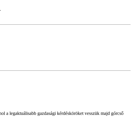
.
ol a legaktuálisabb gazdasági kérdésköröket vesszük majd górcső