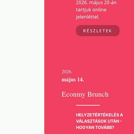
2026. május 20-án
tartjuk online
jelenléttel.
RÉSZLETEK
2026.
május 14.
Econmy Brunch
HELYZETÉRTÉKELÉS A
VÁLASZTÁSOK UTÁN -
HOGYAN TOVÁBB?