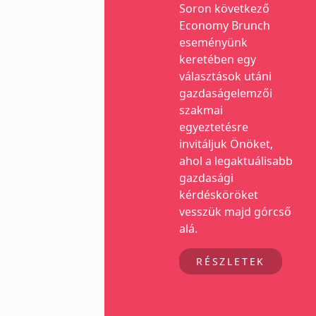
Soron következő
Economy Brunch
eseményünk
keretében egy
választások utáni
gazdaságelemzői
szakmai
egyeztetésre
invitáljuk Önöket,
ahol a legaktuálisabb
gazdasági
kérdésköröket
vesszük majd górcső
alá.
RÉSZLETEK