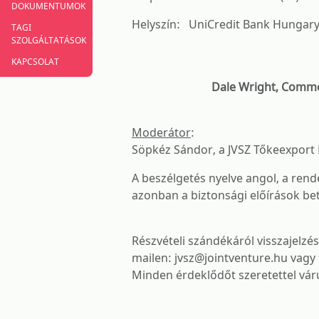
DOKUMENTUMOK
Helyszín: UniCredit Bank Hungary 
TAGI
SZOLGÁLTATÁSOK
KAPCSOLAT
Dale Wright, Commer
Moderátor
:
Söpkéz Sándor, a JVSZ Tőkeexport 
A beszélgetés nyelve angol, a rend
azonban a biztonsági előírások bet
Részvételi szándékáról visszajelzé
mailen: jvsz@jointventure.hu vagy
Minden érdeklődőt szeretettel vár