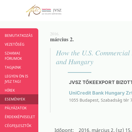
2016.
BEMUTATKOZÁS
március 2.
VEZETŐSÉG
How the U.S. Commercial Se
SZAKMAI
FÓRUMOK
and Hungary
TAGJAINK
LEGYEN ÖN IS
JVSZ TAG!
JVSZ TŐKEEXPORT BIZOTT
HÍREK
UniCredit Bank Hungary Zrt
ESEMÉNYEK
1055 Budapest, Szabadság tér 7
PÁLYÁZATOK
ÉRDEKKÉPVISELET
CÉGFEJLESZTŐK
Időpont: 2016. március 2. (sz) 15.