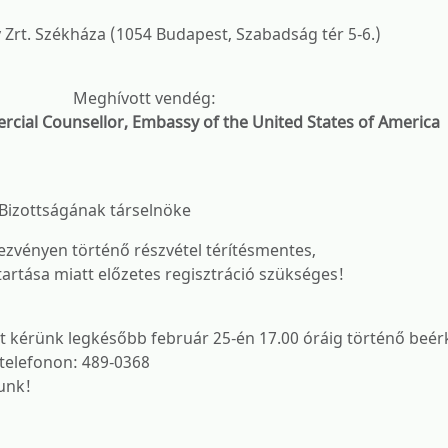
Zrt. Székháza (1054 Budapest, Szabadság tér 5-6.)
Meghívott vendég:
cial Counsellor, Embassy of the United States of America
Bizottságának társelnöke
ezvényen történő részvétel térítésmentes,
artása miatt előzetes regisztráció szükséges!
st kérünk legkésőbb február 25-én 17.00 óráig történő beér
 telefonon: 489-0368
unk!