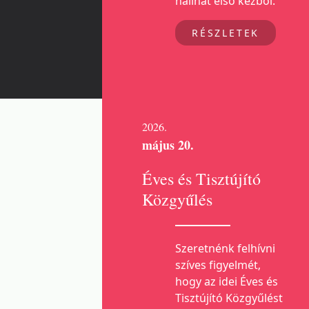
hallhat első kézből.
RÉSZLETEK
2026.
május 20.
Éves és Tisztújító
Közgyűlés
Szeretnénk felhívni
szíves figyelmét,
hogy az idei Éves és
Tisztújító Közgyűlést