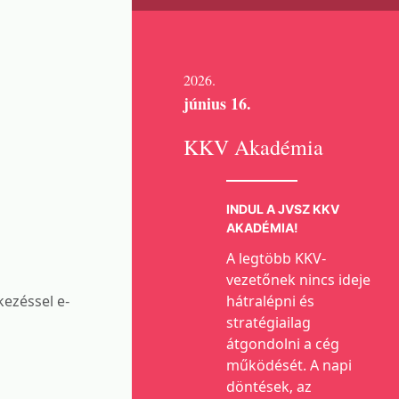
2026.
június 16.
KKV Akadémia
INDUL A JVSZ KKV
AKADÉMIA!
A legtöbb KKV-
vezetőnek nincs ideje
kezéssel e-
hátralépni és
stratégiailag
átgondolni a cég
működését. A napi
döntések, az