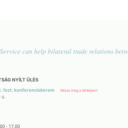
rvice can help bilateral trade relations betw
SÁG NYÍLT ÜLÉS
. fszt. konferenciaterem
Nézze meg a térképen!
-8.
00 - 17.00