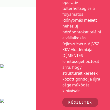
operatív
túlterheltség és a
folyamatos
időnyomás mellett
nehéz új
nézőpontokat találni
a vállalkozás
fejlesztésére. A JVSZ
KKV Akadémiája
DÍJMENTES
lehetőséget biztosít
arra, hogy
strukturált keretek
között gondolja újra
cége működési
kihívásait.
RÉSZLETEK