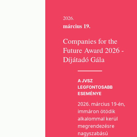
2026.
március 19.
Companies for the
Future Award 2026 -
Díjátadó Gála
A JVSZ
LEGFONTOSABB
ESEMÉNYE
2026. március 19-én,
immáron ötödik
alkalommal kerül
megrendezésre
nagyszabású