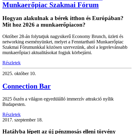
Munkaerőpiac Szakmai Fórum
Hogyan alakulnak a bérek itthon és Európában?
Mit hoz 2026 a munkaerőpiacon?
Október 28-án folytatjuk nagysikerű Economy Brunch, üzleti és
networking eseményünket, melyet a Fenntartható Munkaerőpiac
Szakmai Fórumunkkal közösen szervezünk, ahol a legrelevánsabb
munkaerőpiaci aktualitásokat fogjuk körbejárni.
Részletek
2025.
október 10.
Connection Bar
2025 őszén a világon egyedülálló immerzív attrakció nyílik
Budapesten.
Részletek
2017.
szeptember 18.
Hatályba lépett az új pénzmosás elleni törvény