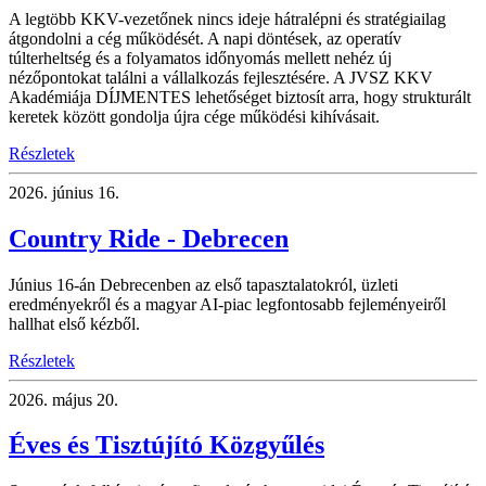
A legtöbb KKV-vezetőnek nincs ideje hátralépni és stratégiailag
átgondolni a cég működését. A napi döntések, az operatív
túlterheltség és a folyamatos időnyomás mellett nehéz új
nézőpontokat találni a vállalkozás fejlesztésére. A JVSZ KKV
Akadémiája DÍJMENTES lehetőséget biztosít arra, hogy strukturált
keretek között gondolja újra cége működési kihívásait.
Részletek
2026.
június 16.
Country Ride - Debrecen
Június 16-án Debrecenben az első tapasztalatokról, üzleti
eredményekről és a magyar AI-piac legfontosabb fejleményeiről
hallhat első kézből.
Részletek
2026.
május 20.
Éves és Tisztújító Közgyűlés