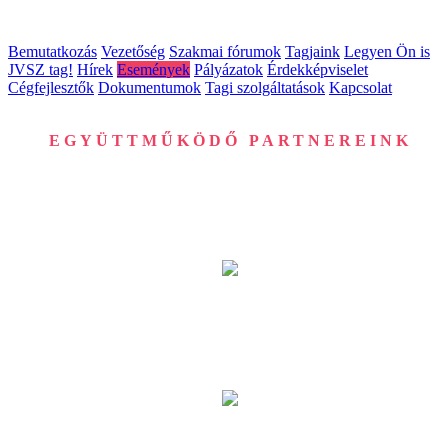
Bemutatkozás
Vezetőség
Szakmai fórumok
Tagjaink
Legyen Ön is
JVSZ tag!
Hírek
Események
Pályázatok
Érdekképviselet
Cégfejlesztők
Dokumentumok
Tagi szolgáltatások
Kapcsolat
EGYÜTTMŰKÖDŐ PARTNEREINK