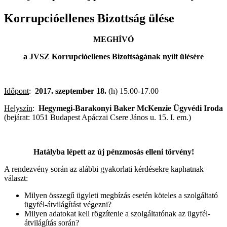
Korrupcióellenes Bizottság ülése
MEGHÍVÓ
a JVSZ Korrupcióellenes Bizottságának nyílt ülésére
Időpont
:
2017. szeptember 18.
(h) 15.00-17.00
Helyszín
:
Hegymegi-Barakonyi Baker McKenzie Ügyvédi Iroda
(bejárat: 1051 Budapest Apáczai Csere János u. 15. I. em.)
Hatályba lépett az új pénzmosás elleni törvény!
A rendezvény során az alábbi gyakorlati kérdésekre kaphatnak
választ:
Milyen összegű ügyleti megbízás esetén köteles a szolgáltató
ügyfél-átvilágítást végezni?
Milyen adatokat kell rögzítenie a szolgáltatónak az ügyfél-
átvilágítás során?