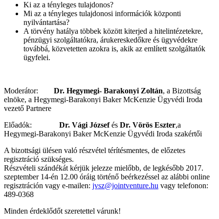
Ki az a tényleges tulajdonos?
Mi az a tényleges tulajdonosi információk központi
nyilvántartása?
A törvény hatálya többek között kiterjed a hitelintézetekre,
pénzügyi szolgáltatókra, árukereskedőkre és ügyvédekre
továbbá, közvetetten azokra is, akik az említett szolgáltatók
ügyfelei.
Moderátor:
Dr. Hegymegi- Barakonyi Zoltán
, a Bizottság
elnöke, a Hegymegi-Barakonyi Baker McKenzie Ügyvédi Iroda
vezető Partnere
Előadók:
Dr. Vági József
és
Dr. Vörös Eszter
,a
Hegymegi-Barakonyi Baker McKenzie Ügyvédi Iroda szakértői
A bizottsági ülésen való részvétel térítésmentes, de előzetes
regisztráció szükséges.
Részvételi szándékát kérjük jelezze mielőbb, de legkésőbb 2017.
szeptember 14-én 12.00 óráig történő beérkezéssel az alábbi online
regisztráción vagy e-mailen:
jvsz@jointventure.hu
vagy telefonon:
489-0368
Minden érdeklődőt szeretettel várunk!