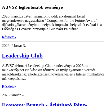
A JVSZ legfontosabb eseménye
2026. március 19-én, immáron ötödik alkalommal kerül
megrendezésre nagyszabású "Companies for the Future Award"
díjátadó gálaeseményünk, melynek impozáns helyszínét ezúttal is a
Főőrség és Lovarda biztosítja a Budavári Palotában.
Részletek
2026.
február 3.
Leadership Club
A JVSZ februári Leadership Club rendezvénye a 2026-os
munkaerőpiaci kihívásokra fókuszálva nyújt gyakorlati vezetői
megoldásokat az elkötelezettség növeléséhez és a hiteles munkáltatói
márkaépítéshez.
Részletek
2026.
január 28.
Economy Brunch - Átlátható Pénz-,