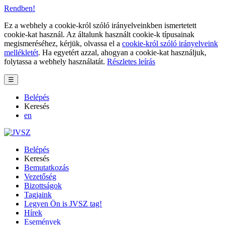
Rendben!
Ez a webhely a cookie-król szóló irányelveinkben ismertetett
cookie-kat használ. Az általunk használt cookie-k típusainak
megismeréséhez, kérjük, olvassa el a
cookie-król szóló irányelveink
mellékletét
. Ha egyetért azzal, ahogyan a cookie-kat használjuk,
folytassa a webhely használatát.
Részletes leírás
☰
Belépés
Keresés
en
Belépés
Keresés
Bemutatkozás
Vezetőség
Bizottságok
Tagjaink
Legyen Ön is JVSZ tag!
Hírek
Események