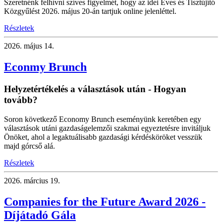
Szeretnénk felhívni szíves figyelmét, hogy az idei Éves és Tisztújító
Közgyűlést 2026. május 20-án tartjuk online jelenléttel.
Részletek
2026.
május 14.
Econmy Brunch
Helyzetértékelés a választások után - Hogyan
tovább?
Soron következő Economy Brunch eseményünk keretében egy
választások utáni gazdaságelemzői szakmai egyeztetésre invitáljuk
Önöket, ahol a legaktuálisabb gazdasági kérdésköröket vesszük
majd górcső alá.
Részletek
2026.
március 19.
Companies for the Future Award 2026 -
Díjátadó Gála