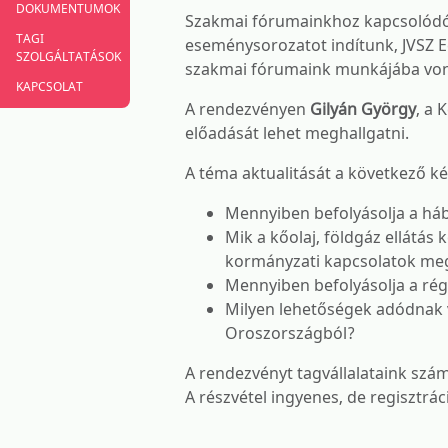
DOKUMENTUMOK
Szakmai fórumainkhoz kapcsolódóa
TAGI
eseménysorozatot indítunk, JVSZ 
SZOLGÁLTATÁSOK
szakmai fórumaink munkájába vonj
KAPCSOLAT
A rendezvényen
Gilyán György
, a 
előadását lehet meghallgatni.
A téma aktualitását a következő k
Mennyiben befolyásolja a háb
Mik a kőolaj, földgáz ellátá
kormányzati kapcsolatok megí
Mennyiben befolyásolja a rég
Milyen lehetőségek adódnak v
Oroszországból?
A rendezvényt tagvállalataink szá
A részvétel ingyenes, de regisztrác