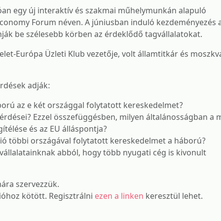
n egy új interaktív és szakmai műhelymunkán alapuló
Economy Forum néven. A júniusban induló kezdeményezés a
ák be szélesebb körben az érdeklődő tagvállalatokat.
Kelet-Európa Üzleti Klub vezetője, volt államtitkár és moszk
érdések adják:
orú az e két országgal folytatott kereskedelmet?
s kérdései? Ezzel összefüggésben, milyen általánosságban a
télése és az EU álláspontja?
ió többi országával folytatott kereskedelmet a háború?
állalatainknak abból, hogy több nyugati cég is kivonult
mára szervezzük.
ióhoz kötött. Regisztrálni
ezen a linken
keresztül lehet.