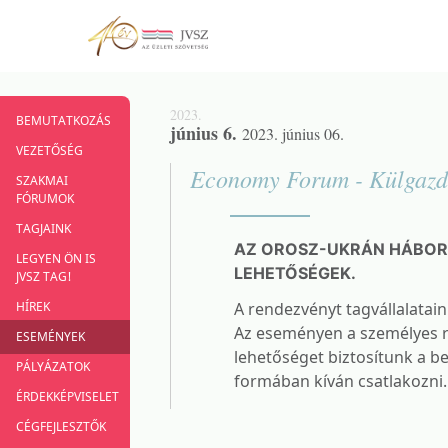
2023.
BEMUTATKOZÁS
június 6.
2023. június 06.
VEZETŐSÉG
Economy Forum - Külgazd
SZAKMAI
FÓRUMOK
TAGJAINK
AZ OROSZ-UKRÁN HÁBORÚ
LEGYEN ÖN IS
LEHETŐSÉGEK.
JVSZ TAG!
HÍREK
A rendezvényt tagvállalatain
Az eseményen a személyes ré
ESEMÉNYEK
lehetőséget biztosítunk a be
PÁLYÁZATOK
formában kíván csatlakozni.
ÉRDEKKÉPVISELET
CÉGFEJLESZTŐK