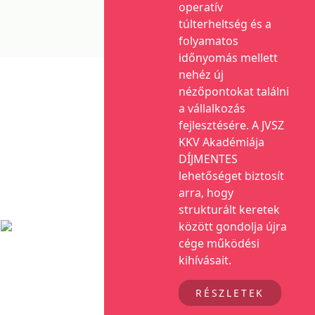
operatív
túlterheltség és a
folyamatos
időnyomás mellett
nehéz új
nézőpontokat találni
a vállalkozás
fejlesztésére. A JVSZ
KKV Akadémiája
DÍJMENTES
lehetőséget biztosít
arra, hogy
strukturált keretek
között gondolja újra
cége működési
kihívásait.
RÉSZLETEK