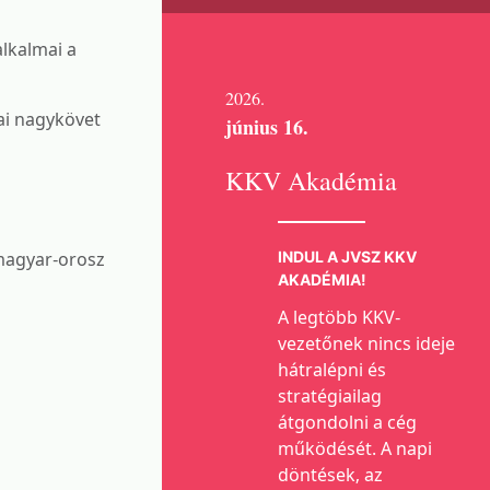
lkalmai a
2026.
vai nagykövet
június 16.
KKV Akadémia
 magyar-orosz
INDUL A JVSZ KKV
AKADÉMIA!
A legtöbb KKV-
vezetőnek nincs ideje
hátralépni és
stratégiailag
átgondolni a cég
működését. A napi
döntések, az