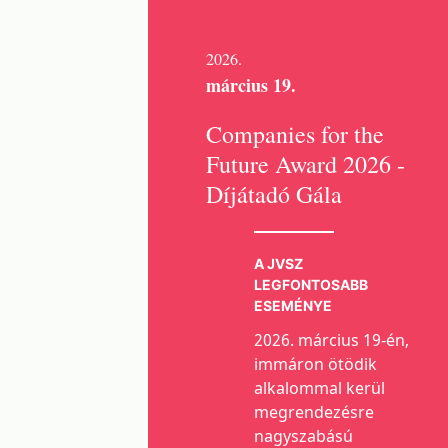
2026.
március 19.
Companies for the
Future Award 2026 -
Díjátadó Gála
A JVSZ
LEGFONTOSABB
ESEMÉNYE
2026. március 19-én,
immáron ötödik
alkalommal kerül
megrendezésre
nagyszabású