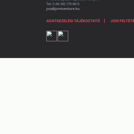
Tel: (+36-30) 179 4615
jvsz@jointventure.hu
ADATKEZELÉSI TÁJÉKOZTATÓ
JOGI FELTÉT