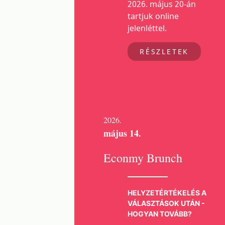
2026. május 20-án
tartjuk online
jelenléttel.
RÉSZLETEK
2026.
május 14.
Econmy Brunch
HELYZETÉRTÉKELÉS A
VÁLASZTÁSOK UTÁN -
HOGYAN TOVÁBB?