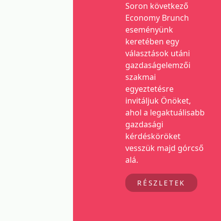
Soron következő
Economy Brunch
eseményünk
keretében egy
választások utáni
gazdaságelemzői
szakmai
egyeztetésre
invitáljuk Önöket,
ahol a legaktuálisabb
gazdasági
kérdésköröket
vesszük majd górcső
alá.
RÉSZLETEK