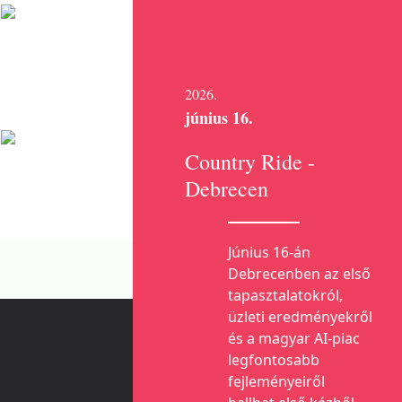
2026.
június 16.
Country Ride -
Debrecen
Június 16-án
Debrecenben az első
tapasztalatokról,
üzleti eredményekről
és a magyar AI-piac
legfontosabb
fejleményeiről