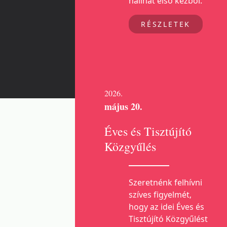
hallhat első kézből.
RÉSZLETEK
2026.
május 20.
Éves és Tisztújító
Közgyűlés
Szeretnénk felhívni
szíves figyelmét,
hogy az idei Éves és
Tisztújító Közgyűlést