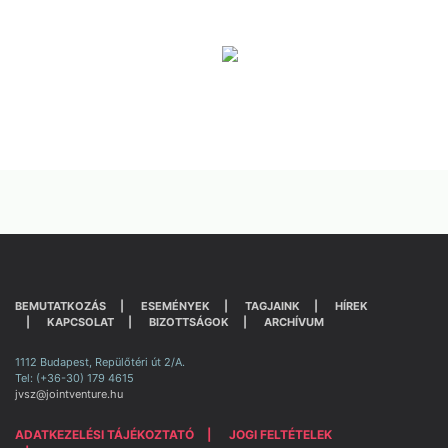
BEMUTATKOZÁS
ESEMÉNYEK
TAGJAINK
HÍREK
KAPCSOLAT
BIZOTTSÁGOK
ARCHÍVUM
1112 Budapest, Repülőtéri út 2/A.
Tel: (+36-30) 179 4615
jvsz@jointventure.hu
ADATKEZELÉSI TÁJÉKOZTATÓ
JOGI FELTÉTELEK