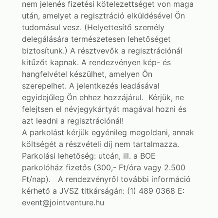
nem jelenés fizetési kötelezettséget von maga
után, amelyet a regisztráció elküldésével Ön
tudomásul vesz. (Helyettesítő személy
delegálására természetesen lehetőséget
biztosítunk.) A résztvevők a regisztrációnál
kitűzőt kapnak. A rendezvényen kép- és
hangfelvétel készülhet, amelyen Ön
szerepelhet. A jelentkezés leadásával
egyidejűleg Ön ehhez hozzájárul. Kérjük, ne
felejtsen el névjegykártyát magával hozni és
azt leadni a regisztrációnál!
A parkolást kérjük egyénileg megoldani, annak
költségét a részvételi díj nem tartalmazza.
Parkolási lehetőség: utcán, ill. a BOE
parkolóház fizetős (300,- Ft/óra vagy 2.500
Ft/nap). A rendezvényről további információ
kérhető a JVSZ titkárságán: (1) 489 0368 E:
event@jointventure.hu