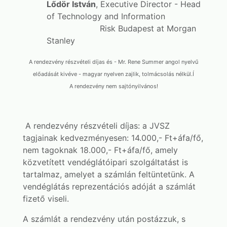
Lődör István
, Executive Director - Head
of Technology and Information
Risk Budapest at Morgan
Stanley
A rendezvény részvételi díjas és - Mr. Rene Summer angol nyelvű
előadását kivéve - magyar nyelven zajlik, tolmácsolás nélkül.Í
A rendezvény nem sajtónyilvános!
A rendezvény részvételi díjas: a JVSZ
tagjainak kedvezményesen: 14.000,- Ft+áfa/fő,
nem tagoknak 18.000,- Ft+áfa/fő, amely
közvetített vendéglátóipari szolgáltatást is
tartalmaz, amelyet a számlán feltüntetünk. A
vendéglátás reprezentációs adóját a számlát
fizető viseli.
A számlát a rendezvény után postázzuk, s