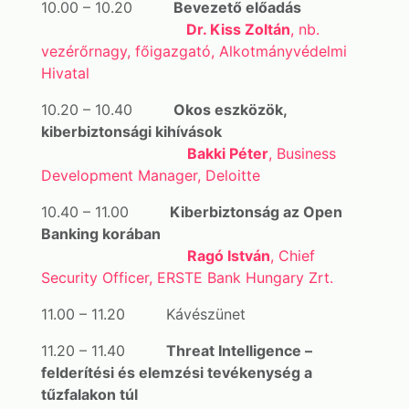
10.00 – 10.20
Bevezető előadás
Dr. Kiss Zoltán
, nb.
vezérőrnagy, főigazgató, Alkotmányvédelmi
Hivatal
10.20 – 10.40
Okos eszközök,
kiberbiztonsági kihívások
Bakki Péter
, Business
Development Manager, Deloitte
10.40 – 11.00
Kiberbiztonság az Open
Banking korában
Ragó István
, Chief
Security Officer, ERSTE Bank Hungary Zrt.
11.00 – 11.20 Kávészünet
11.20 – 11.40
Threat Intelligence –
felderítési és elemzési tevékenység a
tűzfalakon túl