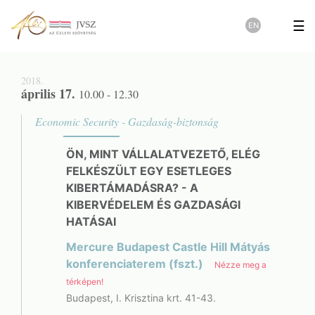
☰
EN
2018.
április 17.
10.00 - 12.30
Economic Security - Gazdaság-biztonság
ÖN, MINT VÁLLALATVEZETŐ, ELÉG
FELKÉSZÜLT EGY ESETLEGES
KIBERTÁMADÁSRA? - A
KIBERVÉDELEM ÉS GAZDASÁGI
HATÁSAI
Mercure Budapest Castle Hill Mátyás
konferenciaterem (fszt.)
Nézze meg a
térképen!
Budapest, I. Krisztina krt. 41-43.