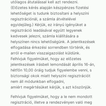
utólagos átutalással kell azt rendezni.
(Előzetes kérés alapján készpénzes fizetési
lehetőséget is tudunk biztosítani a helyszíni
regisztrációnál, a számla átvételével
egyidejűleg.) Kérjük, ez irányú igényüket a
regisztráció leadásával együtt legyenek
kedvesek jelezni, számla kiállítására a
helyszínen nincs lehetőségünk. A jelentkezések
elfogadása érkezési sorrendben történik, és
arról e-mailen visszaigazolást küldünk.
Felhívjuk figyelmüket, hogy az előzetes
jelentkezések írásbeli lemondását április 16-án,
hétfőn 10,00 óráig tudjuk figyelembe venni, s
biztonsági okok miatt helyszíni regisztrációt
nem áll módunkban elfogadni,
amiért megértésüket kérjük, s azt köszönjük.
Felhívjuk figyelmüket, hogy a le nem mondott
regisztráció, illetve a rendezvényen való meg